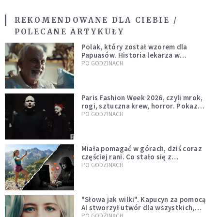
REKOMENDOWANE DLA CIEBIE /
POLECANE ARTYKUŁY
Polak, który został wzorem dla
Papuasów. Historia lekarza w
sutannie, który uleczył dżunglę
PO GODZINACH
Paris Fashion Week 2026, czyli mrok,
rogi, sztuczna krew, horror. Pokaz
mody czy fascynacja diabłem?
PO GODZINACH
Miała pomagać w górach, dziś coraz
częściej rani. Co stało się z
Tatromaniakami?
PO GODZINACH
"Słowa jak wilki". Kapucyn za pomocą
AI stworzył utwór dla wszystkich,
którzy doświadczają hejtu
PO GODZINACH