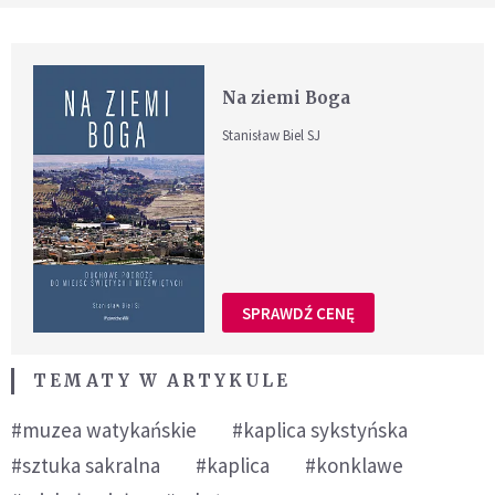
Na ziemi Boga
Stanisław Biel SJ
SPRAWDŹ CENĘ
TEMATY W ARTYKULE
#muzea watykańskie
#kaplica sykstyńska
#sztuka sakralna
#kaplica
#konklawe