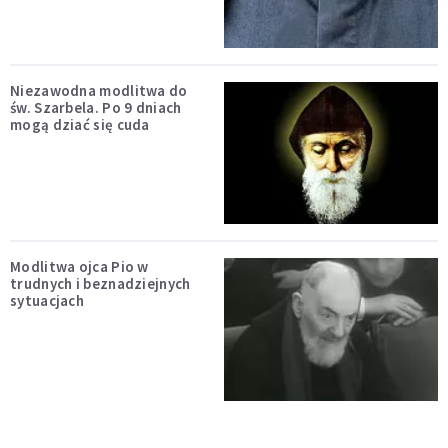
Niezawodna modlitwa do
św. Szarbela. Po 9 dniach
mogą dziać się cuda
Modlitwa ojca Pio w
trudnych i beznadziejnych
sytuacjach