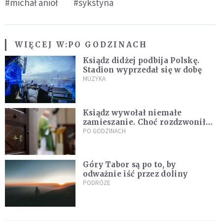
#michał anioł
#sykstyna
WIĘCEJ W:
PO GODZINACH
Ksiądz didżej podbija Polskę.
Stadion wyprzedał się w dobę
MUZYKA
Ksiądz wywołał niemałe
zamieszanie. Choć rozdzwoniły
się telefony z całego kraju,
PO GODZINACH
przyznał, że niczego nie żałuje
Góry Tabor są po to, by
odważnie iść przez doliny
PODRÓŻE