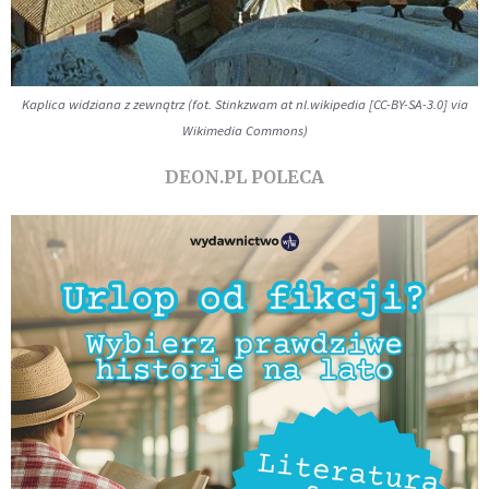
Kaplica widziana z zewnątrz (fot. Stinkzwam at nl.wikipedia [CC-BY-SA-3.0] via
Wikimedia Commons)
DEON.PL POLECA