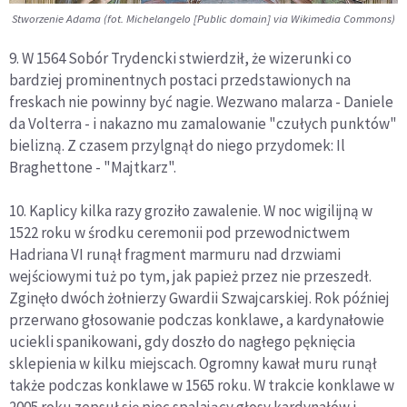
Stworzenie Adama
(fot. Michelangelo [Public domain] via Wikimedia Commons)
9. W 1564 Sobór Trydencki stwierdził, że wizerunki co
bardziej prominentnych postaci przedstawionych na
freskach nie powinny być nagie. Wezwano malarza - Daniele
da Volterra - i nakazno mu zamalowanie "czułych punktów"
bielizną. Z czasem przylgnął do niego przydomek: Il
Braghettone - "Majtkarz".
10. Kaplicy kilka razy groziło zawalenie. W noc wigilijną w
1522 roku w środku ceremonii pod przewodnictwem
Hadriana VI runął fragment marmuru nad drzwiami
wejściowymi tuż po tym, jak papież przez nie przeszedł.
Zginęło dwóch żołnierzy Gwardii Szwajcarskiej. Rok później
przerwano głosowanie podczas konklawe, a kardynałowie
uciekli spanikowani, gdy doszło do nagłego pęknięcia
sklepienia w kilku miejscach. Ogromny kawał muru runął
także podczas konklawe w 1565 roku. W trakcie konklawe w
2005 roku zepsuł się piec spalający głosy kardynałów i