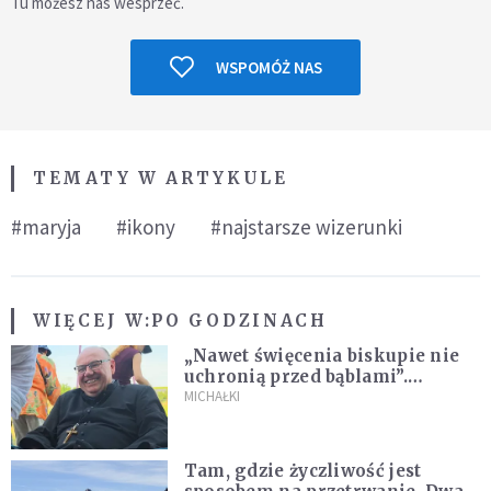
Tu możesz nas wesprzeć.
WSPOMÓŻ NAS
TEMATY W ARTYKULE
#maryja
#ikony
#najstarsze wizerunki
WIĘCEJ W:
PO GODZINACH
„Nawet święcenia biskupie nie
uchronią przed bąblami”.
Archidiecezja pokazała
MICHAŁKI
nagranie z pielgrzymki
Tam, gdzie życzliwość jest