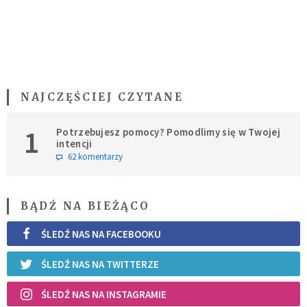
NAJCZĘŚCIEJ CZYTANE
1
Potrzebujesz pomocy? Pomodlimy się w Twojej
intencji
62 komentarzy
BĄDŹ NA BIEŻĄCO
ŚLEDŹ NAS NA FACEBOOKU
ŚLEDŹ NAS NA TWITTERZE
ŚLEDŹ NAS NA INSTAGRAMIE