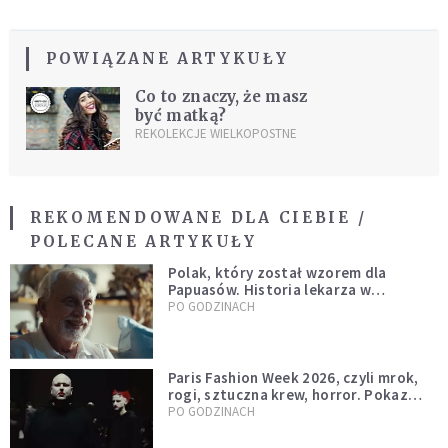
POWIĄZANE ARTYKUŁY
Co to znaczy, że masz
być matką?
REKOLEKCJE WIELKOPOSTNE
REKOMENDOWANE DLA CIEBIE /
POLECANE ARTYKUŁY
Polak, który został wzorem dla
Papuasów. Historia lekarza w
sutannie, który uleczył dżunglę
PO GODZINACH
Paris Fashion Week 2026, czyli mrok,
rogi, sztuczna krew, horror. Pokaz
mody czy fascynacja diabłem?
PO GODZINACH