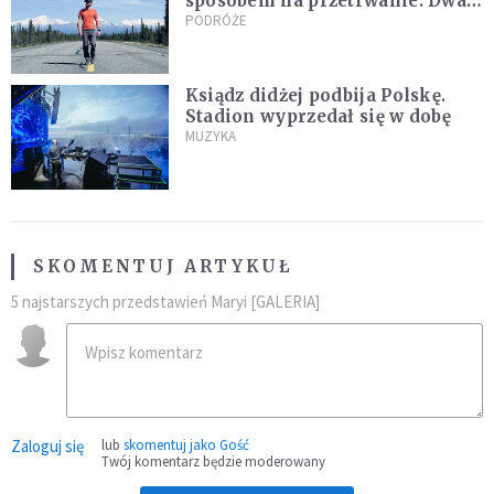
sposobem na przetrwanie. Dwa
tygodnie na Alasce [REPORTAŻ]
PODRÓŻE
Ksiądz didżej podbija Polskę.
Stadion wyprzedał się w dobę
MUZYKA
SKOMENTUJ ARTYKUŁ
5 najstarszych przedstawień Maryi [GALERIA]
Zaloguj się
lub
skomentuj jako Gość
Twój komentarz będzie moderowany