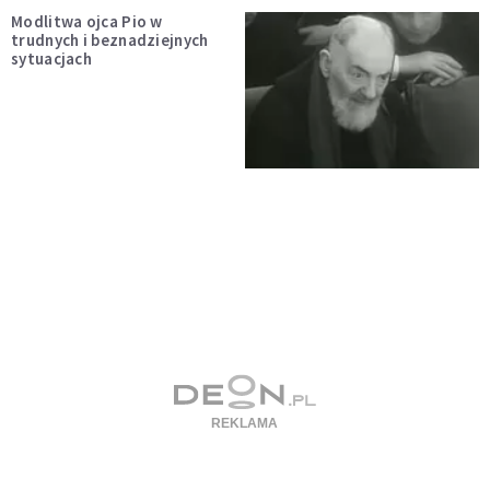
Modlitwa ojca Pio w
trudnych i beznadziejnych
sytuacjach