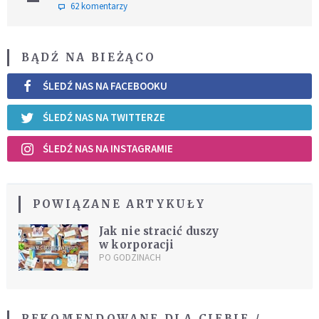
62 komentarzy
BĄDŹ NA BIEŻĄCO
ŚLEDŹ NAS NA FACEBOOKU
ŚLEDŹ NAS NA TWITTERZE
ŚLEDŹ NAS NA INSTAGRAMIE
POWIĄZANE ARTYKUŁY
Jak nie stracić duszy
w korporacji
PO GODZINACH
REKOMENDOWANE DLA CIEBIE /