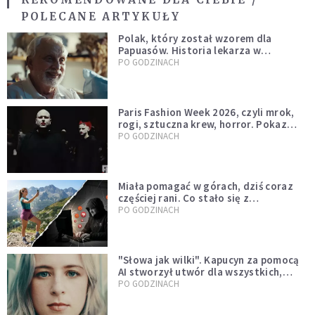
POLECANE ARTYKUŁY
Polak, który został wzorem dla
Papuasów. Historia lekarza w
sutannie, który uleczył dżunglę
PO GODZINACH
Paris Fashion Week 2026, czyli mrok,
rogi, sztuczna krew, horror. Pokaz
mody czy fascynacja diabłem?
PO GODZINACH
Miała pomagać w górach, dziś coraz
częściej rani. Co stało się z
Tatromaniakami?
PO GODZINACH
"Słowa jak wilki". Kapucyn za pomocą
AI stworzył utwór dla wszystkich,
którzy doświadczają hejtu
PO GODZINACH