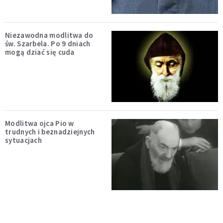
Niezawodna modlitwa do
św. Szarbela. Po 9 dniach
mogą dziać się cuda
Modlitwa ojca Pio w
trudnych i beznadziejnych
sytuacjach