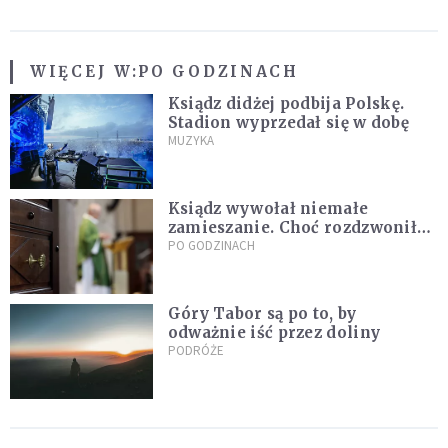
WIĘCEJ W:
PO GODZINACH
Ksiądz didżej podbija Polskę.
Stadion wyprzedał się w dobę
MUZYKA
Ksiądz wywołał niemałe
zamieszanie. Choć rozdzwoniły
się telefony z całego kraju,
PO GODZINACH
przyznał, że niczego nie żałuje
Góry Tabor są po to, by
odważnie iść przez doliny
PODRÓŻE