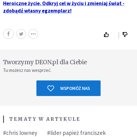
Heroiczne życie. Odkryj cel w życiu i zmieniaj świat -
zdobądź własny egzemplarz!
Tworzymy DEON.pl dla Ciebie
Tu możesz nas wesprzeć.
WSPOMÓŻ NAS
TEMATY W ARTYKULE
#chris lowney
#lider papież franciszek