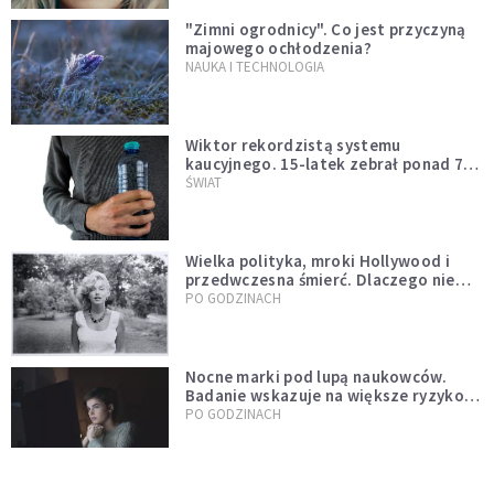
"Zimni ogrodnicy". Co jest przyczyną
majowego ochłodzenia?
NAUKA I TECHNOLOGIA
Wiktor rekordzistą systemu
kaucyjnego. 15-latek zebrał ponad 7
tys. butelek i puszek
ŚWIAT
Wielka polityka, mroki Hollywood i
przedwczesna śmierć. Dlaczego nie
możemy przestać mówić o Marilyn
PO GODZINACH
Monroe?
Nocne marki pod lupą naukowców.
Badanie wskazuje na większe ryzyko
zawału
PO GODZINACH