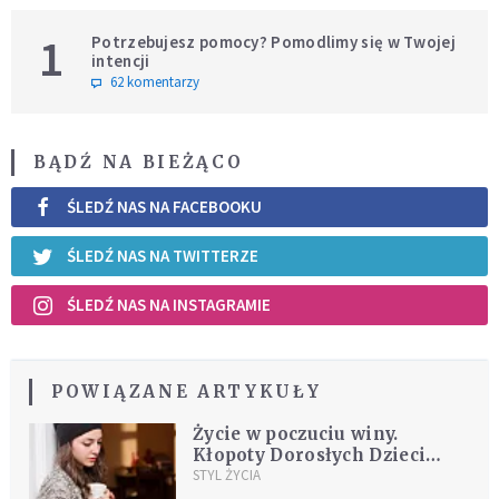
1
Potrzebujesz pomocy? Pomodlimy się w Twojej
intencji
62 komentarzy
BĄDŹ NA BIEŻĄCO
ŚLEDŹ NAS NA FACEBOOKU
ŚLEDŹ NAS NA TWITTERZE
ŚLEDŹ NAS NA INSTAGRAMIE
POWIĄZANE ARTYKUŁY
Życie w poczuciu winy.
Kłopoty Dorosłych Dzieci
Alkoholików
STYL ŻYCIA