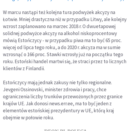
W marcu nastąpi też kolejna tura podwyżek akcyzy na
Łotwie. Mniej drastyczna niż w przypadku Litwy, ale kolejny
wzrost zaplanowano na marzec 2018 r. O dwuetapowej
solidnej podwyżce akcyzy na alkohol niskoprocentowy
mówią Estończycy - w przypadku piwa ma to być 65 proc.
więcej od lipca tego roku, a do 2020 r. akcyza ma w sumie
wzrosnąć o 166 proc. Stawki wzrosły już na początku tego
roku. Estoński handel martwi się, że straci przez to licznych
klientów z Finlandii.
Estończycy mają jednak zakusy nie tylko regionalne.
Jevgeni Ossinovski, minister zdrowia i pracy, chce
ograniczenia liczby trunków przewożonych przez granice
krajów UE. Jak donosi news.err.ee, ma to być jeden z
elementów estońskiej prezydentury w UE, którą kraj
obejmie w połowie roku.