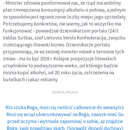
- Minister zdrowia poinformował nas, że rząd ma ambitny
plan zmniejszenia konsumpcji alkoholu o połowę, a jednym
ze sposobów jest ograniczenie liczby miejsc jego sprzedaży.
Potrzebujemy konkretów, nie wiemy, jak to wszystko ma
funkcjonować - powiedział dziennikarzom portalu l24.lt
Valdas Sutkas, szef Lietuvos Verslo Konfederacija, związku
zrzeszającego litewski biznes. Dziennikarze portalu
przypominają, że wcześniej minister mówił o terminie tych
zmian - ma to być 2018 r. Kolejne propozycje litewskich
urzędników to podwyższenie wieku, od którego będzie
można kupić alkohol, od 20. roku życia, ostrzeżenia na
butelkach i zakaz reklamy.
DEON.PL POLECA
Kto szuka Boga, musi się zwrócić całkowicie do wewnątrz.
Musi się wciąż ukierunkowywać na Boga, zawsze mieć Go
przed oczyma i wytrwale zapominać o sobie, aż znajdzie
Boga, swój prawdziwy skarb. (Sprawdź:
Rozwój duchowy
)