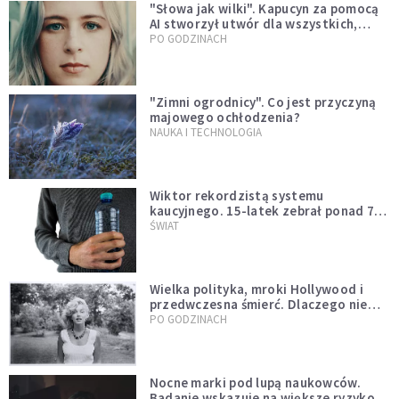
"Słowa jak wilki". Kapucyn za pomocą
AI stworzył utwór dla wszystkich,
którzy doświadczają hejtu
PO GODZINACH
"Zimni ogrodnicy". Co jest przyczyną
majowego ochłodzenia?
NAUKA I TECHNOLOGIA
Wiktor rekordzistą systemu
kaucyjnego. 15-latek zebrał ponad 7
tys. butelek i puszek
ŚWIAT
Wielka polityka, mroki Hollywood i
przedwczesna śmierć. Dlaczego nie
możemy przestać mówić o Marilyn
PO GODZINACH
Monroe?
Nocne marki pod lupą naukowców.
Badanie wskazuje na większe ryzyko