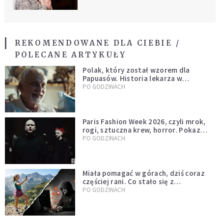
REKOMENDOWANE DLA CIEBIE /
POLECANE ARTYKUŁY
Polak, który został wzorem dla
Papuasów. Historia lekarza w
sutannie, który uleczył dżunglę
PO GODZINACH
Paris Fashion Week 2026, czyli mrok,
rogi, sztuczna krew, horror. Pokaz
mody czy fascynacja diabłem?
PO GODZINACH
Miała pomagać w górach, dziś coraz
częściej rani. Co stało się z
Tatromaniakami?
PO GODZINACH