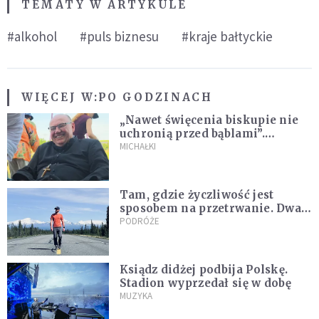
TEMATY W ARTYKULE
#alkohol
#puls biznesu
#kraje bałtyckie
WIĘCEJ W:
PO GODZINACH
„Nawet święcenia biskupie nie
uchronią przed bąblami”.
Archidiecezja pokazała
MICHAŁKI
nagranie z pielgrzymki
Tam, gdzie życzliwość jest
sposobem na przetrwanie. Dwa
tygodnie na Alasce [REPORTAŻ]
PODRÓŻE
Ksiądz didżej podbija Polskę.
Stadion wyprzedał się w dobę
MUZYKA