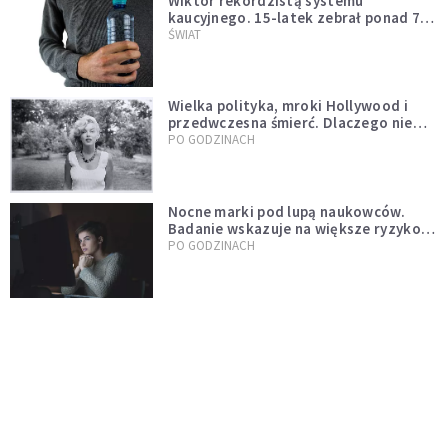
Wiktor rekordzistą systemu
kaucyjnego. 15-latek zebrał ponad 7
tys. butelek i puszek
ŚWIAT
Wielka polityka, mroki Hollywood i
przedwczesna śmierć. Dlaczego nie
możemy przestać mówić o Marilyn
PO GODZINACH
Monroe?
Nocne marki pod lupą naukowców.
Badanie wskazuje na większe ryzyko
zawału
PO GODZINACH