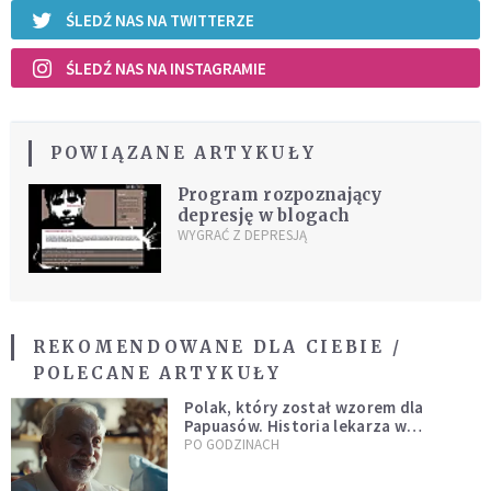
ŚLEDŹ NAS NA TWITTERZE
ŚLEDŹ NAS NA INSTAGRAMIE
POWIĄZANE ARTYKUŁY
Program rozpoznający
depresję w blogach
WYGRAĆ Z DEPRESJĄ
REKOMENDOWANE DLA CIEBIE /
POLECANE ARTYKUŁY
Polak, który został wzorem dla
Papuasów. Historia lekarza w
sutannie, który uleczył dżunglę
PO GODZINACH