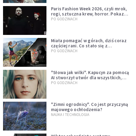
Paris Fashion Week 2026, czyli mrok,
rogi, sztuczna krew, horror. Pokaz
mody czy fascynacja diabłem?
PO GODZINACH
Miała pomagać w górach, dziś coraz
częściej rani. Co stało się z
Tatromaniakami?
PO GODZINACH
"Słowa jak wilki". Kapucyn za pomocą
AI stworzył utwór dla wszystkich,
którzy doświadczają hejtu
PO GODZINACH
"Zimni ogrodnicy". Co jest przyczyną
majowego ochłodzenia?
NAUKA I TECHNOLOGIA