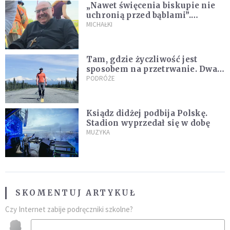
„Nawet święcenia biskupie nie
uchronią przed bąblami”.
Archidiecezja pokazała
MICHAŁKI
nagranie z pielgrzymki
Tam, gdzie życzliwość jest
sposobem na przetrwanie. Dwa
tygodnie na Alasce [REPORTAŻ]
PODRÓŻE
Ksiądz didżej podbija Polskę.
Stadion wyprzedał się w dobę
MUZYKA
SKOMENTUJ ARTYKUŁ
Czy Internet zabije podręczniki szkolne?