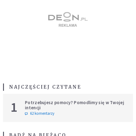
NAJCZĘŚCIEJ CZYTANE
1
Potrzebujesz pomocy? Pomodlimy się w Twojej
intencji
62 komentarzy
BĄDŹ NA BIEŻĄCO