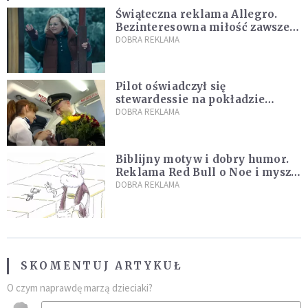
Świąteczna reklama Allegro.
Bezinteresowna miłość zawsze
do nas powraca
DOBRA REKLAMA
Pilot oświadczył się
stewardessie na pokładzie
samolotu PLL LOT [WIDEO]
DOBRA REKLAMA
Biblijny motyw i dobry humor.
Reklama Red Bull o Noe i myszy
rozbawi cię do łez! [WIDEO]
DOBRA REKLAMA
SKOMENTUJ ARTYKUŁ
O czym naprawdę marzą dzieciaki?