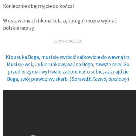
Koniecznie obejrzyjcie do końca!
W ustawieniach (ikona koła zębatego) można wybrać
polskie napisy.
DEON.PL POLECA
Kto szuka Boga, musi się zwrócić całkowicie do wewnątrz.
Musi się wciąż ukierunkowywać na Boga, zawsze mieć Go
przed oczyma i wytrwale zapominać o sobie, aż znajdzie
Boga, swój prawdziwy skarb. (Sprawdź:
Rozwój duchowy
)