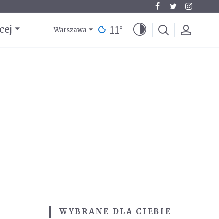
11
°
cej
Warszawa
WYBRANE DLA CIEBIE