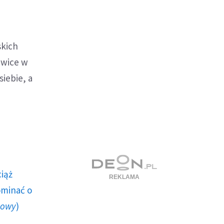
skich
awice w
siebie, a
ciąż
ominać o
howy
)