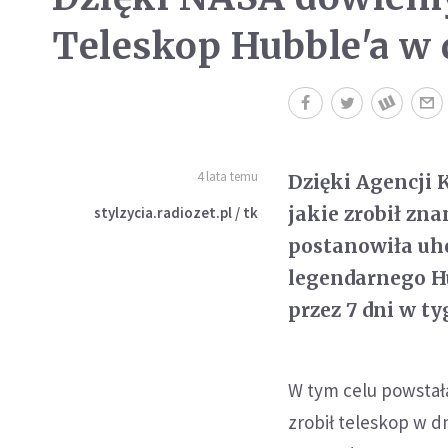
Teleskop Hubble'a w 
4 lata temu
Dzięki Agencji 
jakie zrobił zn
stylzycia.radiozet.pl / tk
postanowiła uho
legendarnego Hu
przez 7 dni w ty
W tym celu powstała
zrobił teleskop w dn