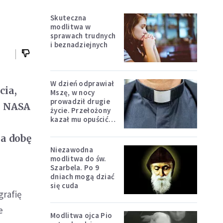
Skuteczna
modlitwa w
sprawach trudnych
i beznadziejnych
W dzień odprawiał
cia,
Mszę, w nocy
prowadził drugie
. NASA
życie. Przełożony
kazał mu opuścić
zakon
na dobę
Niezawodna
modlitwa do św.
Szarbela. Po 9
dniach mogą dziać
się cuda
grafię
e
Modlitwa ojca Pio