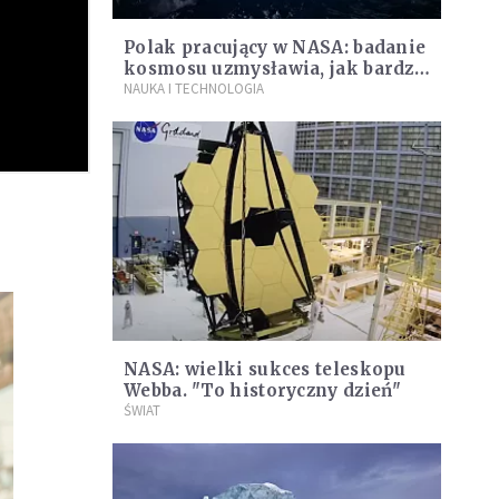
Polak pracujący w NASA: badanie
kosmosu uzmysławia, jak bardzo
jesteśmy nieznaczący w skali
NAUKA I TECHNOLOGIA
Wszechświata
NASA: wielki sukces teleskopu
Webba. "To historyczny dzień"
ŚWIAT