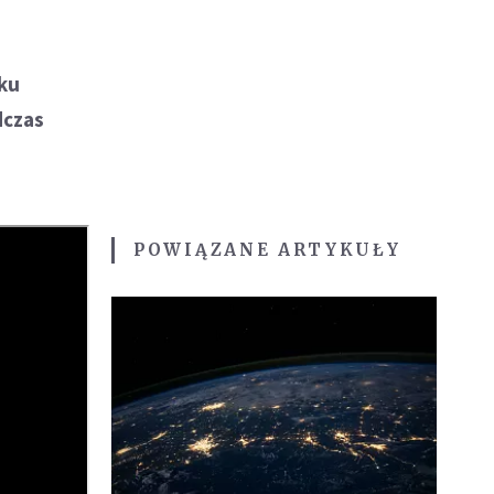
y
ku
dczas
POWIĄZANE ARTYKUŁY