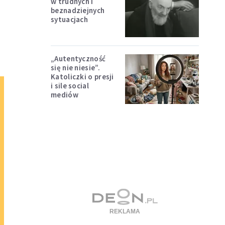
w trudnych i
beznadziejnych
sytuacjach
„Autentyczność
się nie niesie”.
Katoliczki o presji
i sile social
mediów