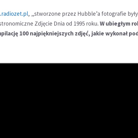
.radiozet.pl
, „stworzone przez Hubble’a fotografie był
stronomiczne Zdjęcie Dnia od 1995 roku.
W ubiegłym ro
ilację 100 najpiękniejszych zdjęć, jakie wykonał po