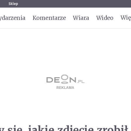
g
Sklep
Wię
darzenia
Komentarze
Wiara
Wideo
ię, jakie zdjęcie zrobił