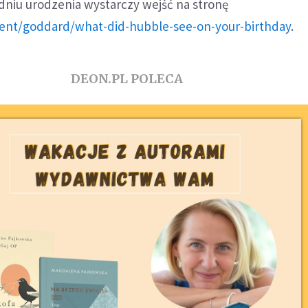
niu urodzenia wystarczy wejść na stronę
ent/goddard/what-did-hubble-see-on-your-birthday
.
DEON.PL POLECA