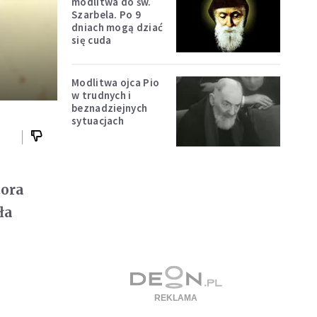
modlitwa do św.
Szarbela. Po 9
dniach mogą dziać
się cuda
Modlitwa ojca Pio
w trudnych i
beznadziejnych
sytuacjach
tora
ła