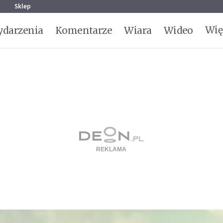
g
Sklep
Wię
darzenia
Komentarze
Wiara
Wideo