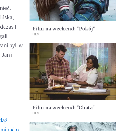
nieć.
ińska,
dczas II
Film na weekend: "Pokój"
FILM
gali
ani byli w
 Jan i
Film na weekend: "Chata"
FILM
ciąż
ominać o