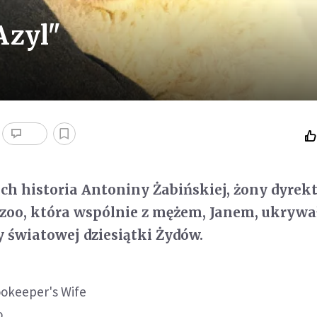
Azyl"
ch historia Antoniny Żabińskiej, żony dyrek
zoo, która wspólnie z mężem, Janem, ukrywa
y światowej dziesiątki Żydów.
ookeeper's Wife
o