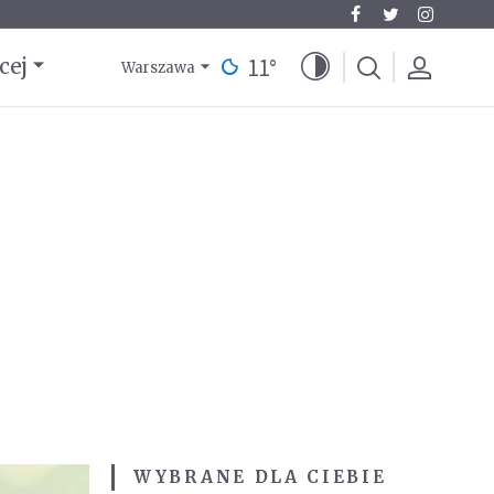
11
°
cej
Warszawa
WYBRANE DLA CIEBIE