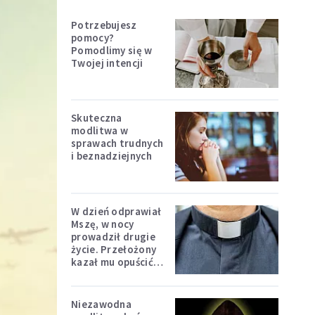
Potrzebujesz
pomocy?
Pomodlimy się w
Twojej intencji
Skuteczna
modlitwa w
sprawach trudnych
i beznadziejnych
W dzień odprawiał
Mszę, w nocy
prowadził drugie
życie. Przełożony
kazał mu opuścić
zakon
Niezawodna