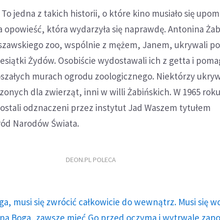
To jedna z takich historii, o które kino musiało się upom
a opowieść, która wydarzyła się naprawdę. Antonina Żab
szawskiego zoo, wspólnie z mężem, Janem, ukrywali po
esiątki Żydów. Osobiście wydostawali ich z getta i poma
szałych murach ogrodu zoologicznego. Niektórzy ukryw
onych dla zwierząt, inni w willi Żabińskich. W 1965 roku
zostali odznaczeni przez instytut Jad Waszem tytułem
ród Narodów Świata.
DEON.PL POLECA
ga, musi się zwrócić całkowicie do wewnątrz. Musi się w
a Boga, zawsze mieć Go przed oczyma i wytrwale zap