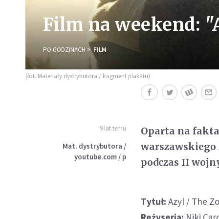
Film na weekend: "
PO GODZINACH
FILM
(fot. Materiały dystrybutora / fragment plakatu)
9 lat temu
Oparta na fakta
warszawskiego 
Mat. dystrybutora /
youtube.com / p
podczas II wojn
Tytuł:
Azyl / The Z
Reżyseria:
Niki Car