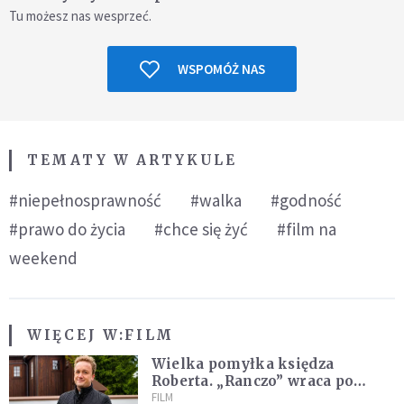
Tu możesz nas wesprzeć.
WSPOMÓŻ NAS
TEMATY W ARTYKULE
#niepełnosprawność
#walka
#godność
#prawo do życia
#chce się żyć
#film na
weekend
WIĘCEJ W:
FILM
Wielka pomyłka księdza
Roberta. „Ranczo” wraca po
latach
FILM