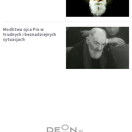
Modlitwa ojca Pio w
trudnych i beznadziejnych
sytuacjach