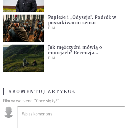
Papieże i „Odyseja”. Podróż w
poszukiwaniu sensu
FILM
Jak mężczyźni mówią o
emocjach? Recenzja
najnowszego filmu Barta
FILM
Schrijvera „Wędrówka na
północ”
SKOMENTUJ ARTYKUŁ
Film na weekend: "Chce się żyć"