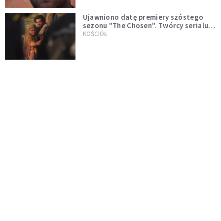
Ujawniono datę premiery szóstego
sezonu "The Chosen". Twórcy serialu
zdecydowali się na nietypowy krok
KOŚCIÓŁ