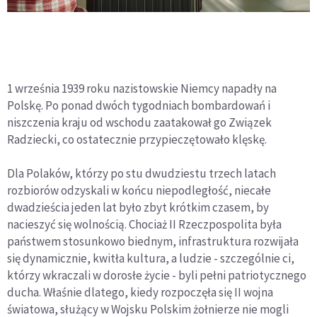
1 września 1939 roku nazistowskie Niemcy napadły na
Polskę. Po ponad dwóch tygodniach bombardowań i
niszczenia kraju od wschodu zaatakował go Związek
Radziecki, co ostatecznie przypieczętowało klęskę.
Dla Polaków, którzy po stu dwudziestu trzech latach
rozbiorów odzyskali w końcu niepodległość, niecałe
dwadzieścia jeden lat było zbyt krótkim czasem, by
nacieszyć się wolnością. Chociaż II Rzeczpospolita była
państwem stosunkowo biednym, infrastruktura rozwijała
się dynamicznie, kwitła kultura, a ludzie - szczególnie ci,
którzy wkraczali w dorosłe życie - byli pełni patriotycznego
ducha. Właśnie dlatego, kiedy rozpoczęła się II wojna
światowa, służący w Wojsku Polskim żołnierze nie mogli