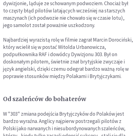
dywizjonie, ląduje ze schowanym podwoziem. Chociaż był
to częsty błąd pilotów latających wcześniej na starszych
maszynach (ich podwozie nie chowało się w czasie lotu),
jego samolot został poważnie uszkodzony.
Najbardziej wyrazistą rolę w filmie zagrał Marcin Dorociński,
który wcielił się w postać Witolda Urbanowicza,
podpułkownika RAF i dowódcy Dywizjonu 303. Był on
doskonałym pilotem, świetnie znał brytyjskie zwyczaje i
język angielski, dzięki czemu odegrał bardzo ważną rolę w
poprawie stosunków między Polakami i Brytyjczykami.
Od szaleńców do bohaterów
W "303" zmiana podejścia Brytyjczyków do Polaków jest
bardzo wyraźna. Anglicy najpierw postrzegali pilotów z
Polski jako narwanych i niesubordynowanych szaleńców,
którzy - kiedy tylko zaczęli odnosić sukcesy - stali się dla