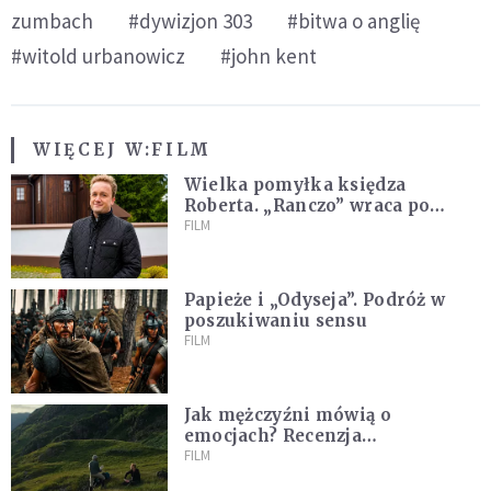
zumbach
#dywizjon 303
#bitwa o anglię
#witold urbanowicz
#john kent
WIĘCEJ W:
FILM
Wielka pomyłka księdza
Roberta. „Ranczo” wraca po
latach
FILM
Papieże i „Odyseja”. Podróż w
poszukiwaniu sensu
FILM
Jak mężczyźni mówią o
emocjach? Recenzja
najnowszego filmu Barta
FILM
Schrijvera „Wędrówka na