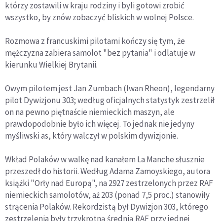
którzy zostawili w kraju rodziny i byli gotowi zrobić
wszystko, by znów zobaczyć bliskich w wolnej Polsce.
Rozmowa z francuskimi pilotami kończy się tym, że
mężczyzna zabiera samolot "bez pytania" i odlatuje w
kierunku Wielkiej Brytanii.
Owym pilotem jest Jan Zumbach (Iwan Rheon), legendarny
pilot Dywizjonu 303; według oficjalnych statystyk zestrzelił
on na pewno piętnaście niemieckich maszyn, ale
prawdopodobnie było ich więcej. To jednak nie jedyny
myśliwski as, który walczył w polskim dywizjonie.
Wkład Polaków w walkę nad kanałem La Manche słusznie
przeszedł do historii. Według Adama Zamoyskiego, autora
książki "Orły nad Europą", na 2927 zestrzelonych przez RAF
niemieckich samolotów, aż 203 (ponad 7,5 proc.) stanowiły
strącenia Polaków. Rekordzistą był Dywizjon 303, którego
zestrzelenia były trzykrotną średnią RAF przy jednej