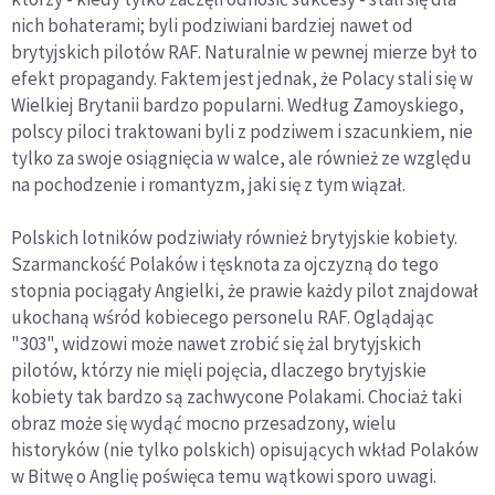
nich bohaterami; byli podziwiani bardziej nawet od
brytyjskich pilotów RAF. Naturalnie w pewnej mierze był to
efekt propagandy. Faktem jest jednak, że Polacy stali się w
Wielkiej Brytanii bardzo popularni. Według Zamoyskiego,
polscy piloci traktowani byli z podziwem i szacunkiem, nie
tylko za swoje osiągnięcia w walce, ale również ze względu
na pochodzenie i romantyzm, jaki się z tym wiązał.
Polskich lotników podziwiały również brytyjskie kobiety.
Szarmanckość Polaków i tęsknota za ojczyzną do tego
stopnia pociągały Angielki, że prawie każdy pilot znajdował
ukochaną wśród kobiecego personelu RAF. Oglądając
"303", widzowi może nawet zrobić się żal brytyjskich
pilotów, którzy nie mięli pojęcia, dlaczego brytyjskie
kobiety tak bardzo są zachwycone Polakami. Chociaż taki
obraz może się wydąć mocno przesadzony, wielu
historyków (nie tylko polskich) opisujących wkład Polaków
w Bitwę o Anglię poświęca temu wątkowi sporo uwagi.