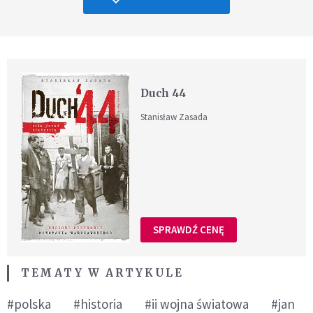
Duch 44
Stanisław Zasada
SPRAWDŹ CENĘ
TEMATY W ARTYKULE
#polska
#historia
#ii wojna światowa
#jan