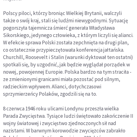
Polscy piloci, którzy broniąc Wielkiej Brytanii, walczyli
także o swój kraj, stali się ludźmi niewygodnymi. Sytuację
pogorszyła tajemnicza śmierć generała Władysława
Sikorskiego, jedynego człowieka, z którym liczyli się alianci.
W efekcie sprawa Polski została zepchnięta na drugi plan,
co ostatecznie przypieczętowała konferencja jałtańska.
Churchill, Roosevelt i Stalin (warunki dyktował ten ostatni)
spotkali się, by uzgodnić, jak będzie wyglądał porządek w
nowej, powojennej Europie. Polska bardzo na tym straciła -
ze zmienionymi granicami miała pozostać pod silnym,
radzieckim wpływem. Alianci, dotychczasowi
sprzymierzeńcy Polaków, zgodzili się na to.
8 czerwca 1946 roku ulicami Londynu przeszła wielka
Parada Zwycięstwa. Tysiące ludzi świętowało zakończenie II
wojny światowej i zwycięstwo zjednoczonych sił nad
nazistami. W barwnym korowodzie zwycięzców zabrakło