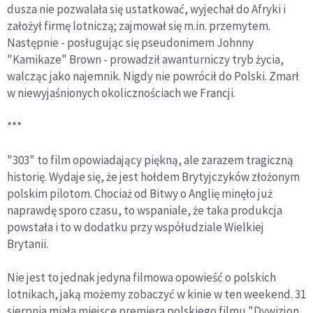
dusza nie pozwalała się ustatkować, wyjechał do Afryki i
założył firmę lotniczą; zajmował się m.in. przemytem.
Następnie - posługując się pseudonimem Johnny
"Kamikaze" Brown - prowadził awanturniczy tryb życia,
walcząc jako najemnik. Nigdy nie powrócił do Polski. Zmarł
w niewyjaśnionych okolicznościach we Francji.
***
"303" to film opowiadający piękną, ale zarazem tragiczną
historię. Wydaje się, że jest hołdem Brytyjczyków złożonym
polskim pilotom. Chociaż od Bitwy o Anglię minęło już
naprawdę sporo czasu, to wspaniale, że taka produkcja
powstała i to w dodatku przy współudziale Wielkiej
Brytanii.
Nie jest to jednak jedyna filmowa opowieść o polskich
lotnikach, jaką możemy zobaczyć w kinie w ten weekend. 31
sierpnia miała miejsce premiera polskiego filmu "Dywizjon