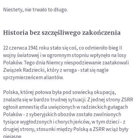
Niestety, nie trwało to długo.
Historia bez szczęśliwego zakończenia
22 czerwca 1941 roku stało się coś, co odmieniło bieg II
wojny światowej i w ogromnym stopniu wpłynęło na losy
Polaków. Tego dnia Niemcy niespodziewanie zaatakowali
Związek Radziecki, który z wroga - stał się nagle
sprzymierzeńcem aliantów.
Polska, której połowa była pod sowiecką okupacją,
znalazła się w bardzo trudnej sytuacji. Z jednej strony ZSRR
ogłosił amnestię dla uwięzionych w radzieckich gułagach
Polaków - z syberyjskich obozów zostało zwolnionych
tysiące wygłodzonych i chorych jeńców, w tym dzieci - z
drugiej strony, stosunki między Polską a ZSRR wciąż były
niejasne.