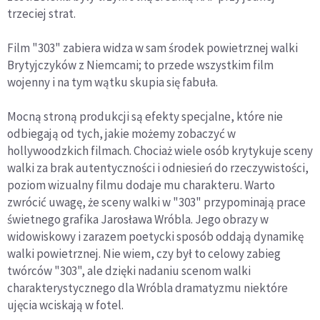
trzeciej strat.
Film "303" zabiera widza w sam środek powietrznej walki
Brytyjczyków z Niemcami; to przede wszystkim film
wojenny i na tym wątku skupia się fabuła.
Mocną stroną produkcji są efekty specjalne, które nie
odbiegają od tych, jakie możemy zobaczyć w
hollywoodzkich filmach. Chociaż wiele osób krytykuje sceny
walki za brak autentyczności i odniesień do rzeczywistości,
poziom wizualny filmu dodaje mu charakteru. Warto
zwrócić uwagę, że sceny walki w "303" przypominają prace
świetnego grafika Jarosława Wróbla. Jego obrazy w
widowiskowy i zarazem poetycki sposób oddają dynamikę
walki powietrznej. Nie wiem, czy był to celowy zabieg
twórców "303", ale dzięki nadaniu scenom walki
charakterystycznego dla Wróbla dramatyzmu niektóre
ujęcia wciskają w fotel.