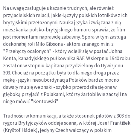
Na uwagę zasługuje ukazanie trudnych, ale również
przyjacielskich relacji, jakie łączyły polskich lotników z ich
brytyjskimi przełożonymi. Nauka języka i związana z nią
mieszkanka polsko-brytyjskiego humoru sprawia, że film
jest momentami naprawdę zabawny. Spora w tym zasługa
doskonałej roli Milo Gibsona - aktora znanego m.in. z
"Przełęczy ocalonych" - który wcielił się w postać Johna
Kenta, kanadyjskiego pułkownika RAF. W sierpniu 1940 roku
został on w stopniu kapitana przydzielony do Dywizjonu
303. Chociaż na początku była to dla niego droga przez
mękę - język i niesubordynacja Polaków bardzo mocno
dawały mu się we znaki - szybko przerodziła się ona w
głęboką przyjaźń z Polakami, którzy żartobliwie zaczęli na
niego mówić "Kentowski".
Trudności w komunikacji, a także stosunek pilotów z 303 do
rygoru Brytyjczyków oddaje scena, w której Josef František
(Kryštof Hádek), jedyny Czech walczący w polskim