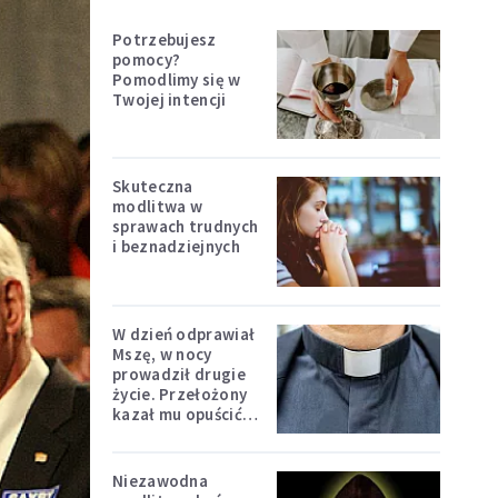
Potrzebujesz
pomocy?
Pomodlimy się w
Twojej intencji
Skuteczna
modlitwa w
sprawach trudnych
i beznadziejnych
W dzień odprawiał
Mszę, w nocy
prowadził drugie
życie. Przełożony
kazał mu opuścić
zakon
Niezawodna