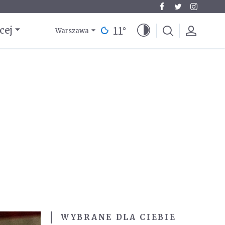
11
°
cej
Warszawa
WYBRANE DLA CIEBIE