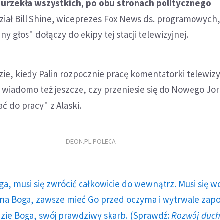
 urzekła wszystkich, po obu stronach politycznego
iał Bill Shine, wiceprezes Fox News ds. programowych,
zny głos" dołączy do ekipy tej stacji telewizyjnej.
ie, kiedy Palin rozpocznie pracę komentatorki telewizyjn
e wiadomo też jeszcze, czy przeniesie się do Nowego Jor
ć do pracy" z Alaski.
DEON.PL POLECA
ga, musi się zwrócić całkowicie do wewnątrz. Musi się w
a Boga, zawsze mieć Go przed oczyma i wytrwale zap
dzie Boga, swój prawdziwy skarb. (Sprawdź:
Rozwój duc