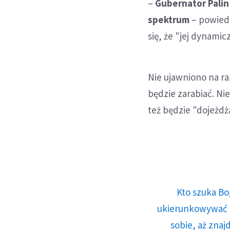
–
Gubernator Palin
spektrum
– powiedz
się, że "jej dynamic
Nie ujawniono na raz
będzie zarabiać. Ni
też będzie "dojeżdża
Kto szuka Bo
ukierunkowywać n
sobie, aż znaj