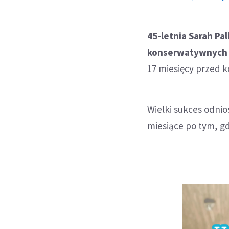
45-letnia Sarah Pa
konserwatywnych 
17 miesięcy przed k
Wielki sukces odni
miesiące po tym, gd