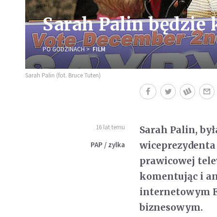
Sarah Palin będzie
PO GODZINACH
FILM
Sarah Palin (fot. Bruce Tuten)
16 lat temu
Sarah Palin, by
wiceprezydenta
PAP / zylka
prawicowej tele
komentując i an
internetowym Fo
biznesowym.