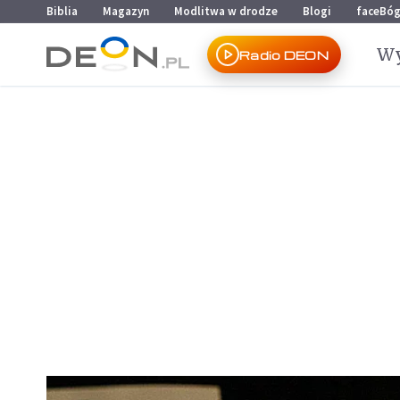
Przejdź do menu głównego
Przejdź do treści
Biblia
Magazyn
Modlitwa w drodze
Blogi
faceBó
Wy
Radio DEON