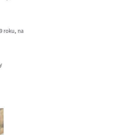
9 roku, na
y