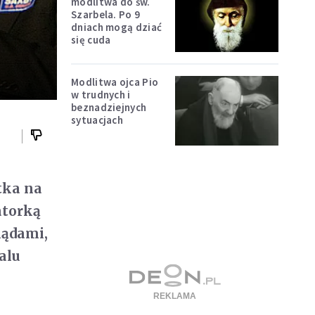
modlitwa do św.
Szarbela. Po 9
dniach mogą dziać
się cuda
Modlitwa ojca Pio
w trudnych i
beznadziejnych
sytuacjach
tka na
atorką
lądami,
alu