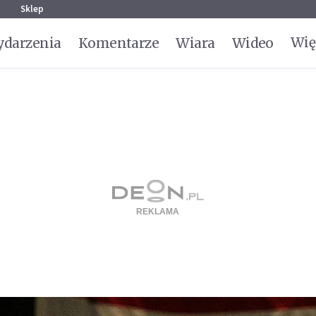
g
Sklep
Wię
darzenia
Komentarze
Wiara
Wideo