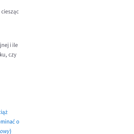
 ciesząc
ej i ile
ku, czy
ciąż
ominać o
howy
)