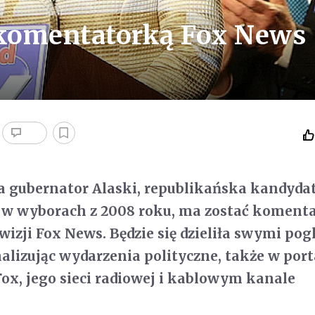
 komentatorką Fox News
ła gubernator Alaski, republikańska kandyda
 w wyborach z 2008 roku, ma zostać koment
wizji Fox News. Będzie się dzieliła swymi pog
alizując wydarzenia polityczne, także w port
x, jego sieci radiowej i kablowym kanale