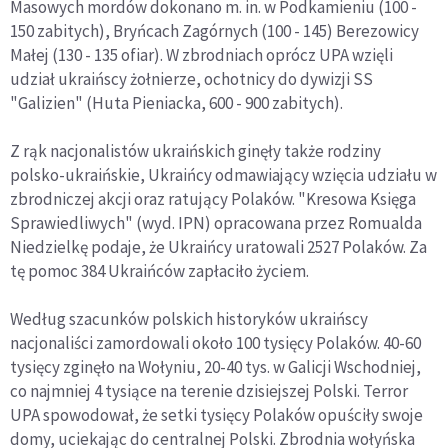
Masowych mordów dokonano m. in. w Podkamieniu (100 -
150 zabitych), Bryńcach Zagórnych (100 - 145) Berezowicy
Małej (130 - 135 ofiar). W zbrodniach oprócz UPA wzięli
udział ukraińscy żołnierze, ochotnicy do dywizji SS
"Galizien" (Huta Pieniacka, 600 - 900 zabitych).
Z rąk nacjonalistów ukraińskich ginęły także rodziny
polsko-ukraińskie, Ukraińcy odmawiający wzięcia udziału w
zbrodniczej akcji oraz ratujący Polaków. "Kresowa Księga
Sprawiedliwych" (wyd. IPN) opracowana przez Romualda
Niedzielkę podaje, że Ukraińcy uratowali 2527 Polaków. Za
tę pomoc 384 Ukraińców zapłaciło życiem.
Według szacunków polskich historyków ukraińscy
nacjonaliści zamordowali około 100 tysięcy Polaków. 40-60
tysięcy zginęło na Wołyniu, 20-40 tys. w Galicji Wschodniej,
co najmniej 4 tysiące na terenie dzisiejszej Polski. Terror
UPA spowodował, że setki tysięcy Polaków opuściły swoje
domy, uciekając do centralnej Polski. Zbrodnia wołyńska