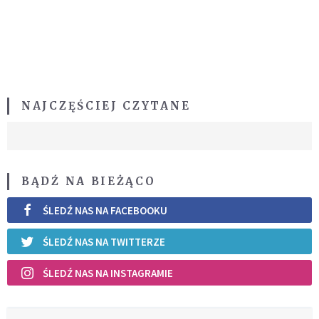
NAJCZĘŚCIEJ CZYTANE
BĄDŹ NA BIEŻĄCO
ŚLEDŹ NAS NA FACEBOOKU
ŚLEDŹ NAS NA TWITTERZE
ŚLEDŹ NAS NA INSTAGRAMIE