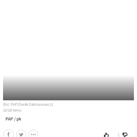
(fot. PAP/Darek Delmanowicz)
10 lat temu
PAP / pk