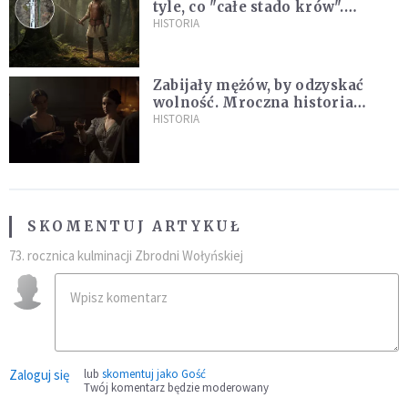
tyle, co "całe stado krów".
Niezwykłe znalezisko na
HISTORIA
Pomorzu
Zabijały mężów, by odzyskać
wolność. Mroczna historia
Fanny Lambert z Marsylii
HISTORIA
SKOMENTUJ ARTYKUŁ
73. rocznica kulminacji Zbrodni Wołyńskiej
Zaloguj się
lub
skomentuj jako Gość
Twój komentarz będzie moderowany