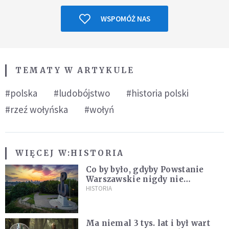
WSPOMÓŻ NAS
TEMATY W ARTYKULE
#polska
#ludobójstwo
#historia polski
#rzeź wołyńska
#wołyń
WIĘCEJ W:
HISTORIA
Co by było, gdyby Powstanie
Warszawskie nigdy nie
wybuchło? Historia
HISTORIA
alternatywna bez prostych
odpowiedzi
Ma niemal 3 tys. lat i był wart