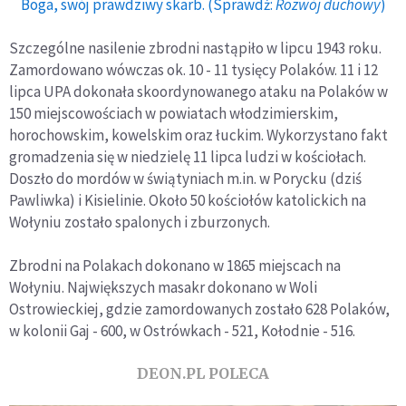
Boga, swój prawdziwy skarb. (Sprawdź:
Rozwój duchowy
)
Szczególne nasilenie zbrodni nastąpiło w lipcu 1943 roku.
Zamordowano wówczas ok. 10 - 11 tysięcy Polaków. 11 i 12
lipca UPA dokonała skoordynowanego ataku na Polaków w
150 miejscowościach w powiatach włodzimierskim,
horochowskim, kowelskim oraz łuckim. Wykorzystano fakt
gromadzenia się w niedzielę 11 lipca ludzi w kościołach.
Doszło do mordów w świątyniach m.in. w Porycku (dziś
Pawliwka) i Kisielinie. Około 50 kościołów katolickich na
Wołyniu zostało spalonych i zburzonych.
Zbrodni na Polakach dokonano w 1865 miejscach na
Wołyniu. Największych masakr dokonano w Woli
Ostrowieckiej, gdzie zamordowanych zostało 628 Polaków,
w kolonii Gaj - 600, w Ostrówkach - 521, Kołodnie - 516.
DEON.PL POLECA