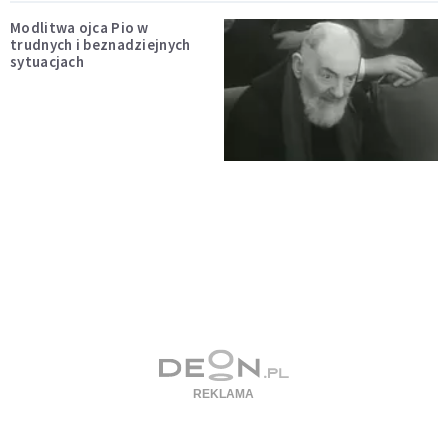
Modlitwa ojca Pio w
trudnych i beznadziejnych
sytuacjach