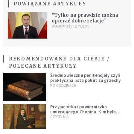
POWIĄZANE ARTYKUŁY
"Tylko na prawdzie można
opierać dobre relacje"
WIADOMOŚCI Z POLSKI
REKOMENDOWANE DLA CIEBIE /
POLECANE ARTYKUŁY
Średniowieczne penitencjały czyli
praktyczna lista pokut za grzechy
PO GODZINACH
Przyjaciółka i powierniczka
umierającego Chopina. Kim była
Marcelina Czartoryska?
CZYTELNIA