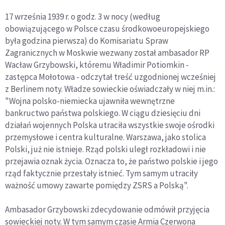
17 września 1939 r. o godz. 3 w nocy (według
obowiązującego w Polsce czasu środkowoeuropejskiego
była godzina pierwsza) do Komisariatu Spraw
Zagranicznych w Moskwie wezwany został ambasador RP
Wacław Grzybowski, któremu Władimir Potiomkin -
zastępca Mołotowa - odczytał treść uzgodnionej wcześniej
z Berlinem noty. Władze sowieckie oświadczały w niej m.in.:
"Wojna polsko-niemiecka ujawniła wewnętrzne
bankructwo państwa polskiego. W ciągu dziesięciu dni
działań wojennych Polska utraciła wszystkie swoje ośrodki
przemysłowe i centra kulturalne. Warszawa, jako stolica
Polski, już nie istnieje. Rząd polski uległ rozkładowi i nie
przejawia oznak życia. Oznacza to, że państwo polskie i jego
rząd faktycznie przestały istnieć. Tym samym utraciły
ważność umowy zawarte pomiędzy ZSRS a Polską".
Ambasador Grzybowski zdecydowanie odmówił przyjęcia
sowieckiej noty. W tym samym czasie Armia Czerwona