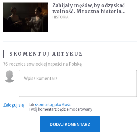
Zabijały mężów, by odzyskać
wolność. Mroczna historia
Fanny Lambert z Marsylii
HISTORIA
SKOMENTUJ ARTYKUŁ
76. rocznica sowieckiej napaści na Polskę
Zaloguj się
lub
skomentuj jako Gość
Twój komentarz będzie moderowany
DODAJ KOMENTARZ