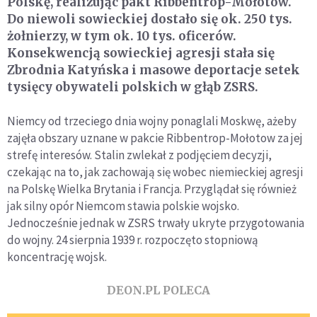
Polskę, realizując pakt Ribbentrop-Mołotow.
Do niewoli sowieckiej dostało się ok. 250 tys.
żołnierzy, w tym ok. 10 tys. oficerów.
Konsekwencją sowieckiej agresji stała się
Zbrodnia Katyńska i masowe deportacje setek
tysięcy obywateli polskich w głąb ZSRS.
Niemcy od trzeciego dnia wojny ponaglali Moskwę, ażeby
zajęła obszary uznane w pakcie Ribbentrop-Mołotow za jej
strefę interesów. Stalin zwlekał z podjęciem decyzji,
czekając na to, jak zachowają się wobec niemieckiej agresji
na Polskę Wielka Brytania i Francja. Przyglądał się również
jak silny opór Niemcom stawia polskie wojsko.
Jednocześnie jednak w ZSRS trwały ukryte przygotowania
do wojny. 24 sierpnia 1939 r. rozpoczęto stopniową
koncentrację wojsk.
DEON.PL POLECA