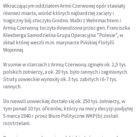
Wkraczającym oddziałom Armii Czerwonej opór stawiały
również miasta, wśród których najbardziej zacięty i
tragiczny bój stoczyło Grodno. Walki z Wehrmachtem i
Armią Czerwoną toczyła dowodzona przez gen. Franciszka
Kleeberga Samodzielna Grupa Operacyjna "Polesie", w
skład której weszli m.in. marynarze Pińskiej Flotylli
Wojennej.
W sumie w starciach z Armią Czerwoną zginęło ok. 2,5 tys.
polskich żołnierzy, a ok. 20 tys. było rannych i zaginionych.
Straty sowieckie wynosiły ok. 3 tys. zabitych i 6-7 tys.
rannych.
Do niewoli sowieckiej dostało się ok. 250 tys. żołnierzy, w
tym ponad 10 tys. oficerów, którzy na mocy decyzji podjętej
5 marca 1940 r. przez Biuro Polityczne WKP(b) zostali
rozstrzelani.