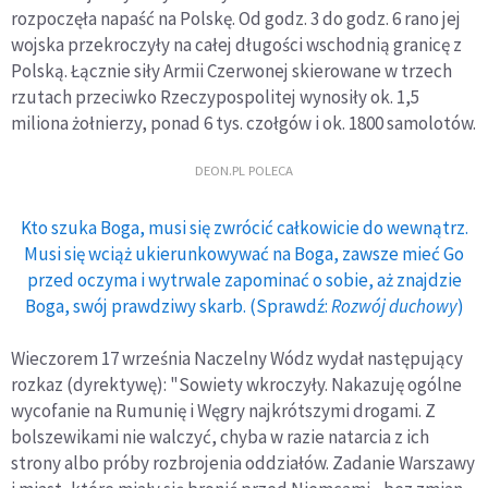
rozpoczęła napaść na Polskę. Od godz. 3 do godz. 6 rano jej
wojska przekroczyły na całej długości wschodnią granicę z
Polską. Łącznie siły Armii Czerwonej skierowane w trzech
rzutach przeciwko Rzeczypospolitej wynosiły ok. 1,5
miliona żołnierzy, ponad 6 tys. czołgów i ok. 1800 samolotów.
DEON.PL POLECA
Kto szuka Boga, musi się zwrócić całkowicie do wewnątrz.
Musi się wciąż ukierunkowywać na Boga, zawsze mieć Go
przed oczyma i wytrwale zapominać o sobie, aż znajdzie
Boga, swój prawdziwy skarb. (Sprawdź:
Rozwój duchowy
)
Wieczorem 17 września Naczelny Wódz wydał następujący
rozkaz (dyrektywę): "Sowiety wkroczyły. Nakazuję ogólne
wycofanie na Rumunię i Węgry najkrótszymi drogami. Z
bolszewikami nie walczyć, chyba w razie natarcia z ich
strony albo próby rozbrojenia oddziałów. Zadanie Warszawy