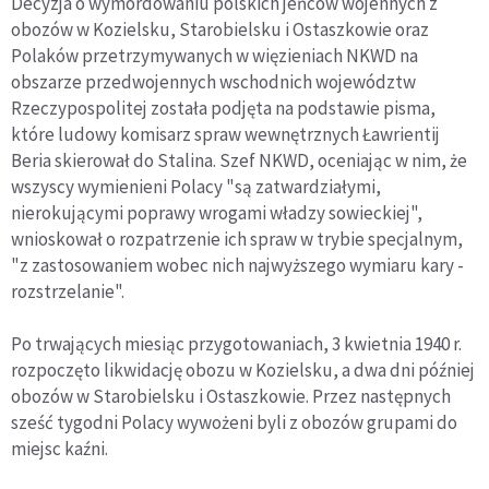
Decyzja o wymordowaniu polskich jeńców wojennych z
obozów w Kozielsku, Starobielsku i Ostaszkowie oraz
Polaków przetrzymywanych w więzieniach NKWD na
obszarze przedwojennych wschodnich województw
Rzeczypospolitej została podjęta na podstawie pisma,
które ludowy komisarz spraw wewnętrznych Ławrientij
Beria skierował do Stalina. Szef NKWD, oceniając w nim, że
wszyscy wymienieni Polacy "są zatwardziałymi,
nierokującymi poprawy wrogami władzy sowieckiej",
wnioskował o rozpatrzenie ich spraw w trybie specjalnym,
"z zastosowaniem wobec nich najwyższego wymiaru kary -
rozstrzelanie".
Po trwających miesiąc przygotowaniach, 3 kwietnia 1940 r.
rozpoczęto likwidację obozu w Kozielsku, a dwa dni później
obozów w Starobielsku i Ostaszkowie. Przez następnych
sześć tygodni Polacy wywożeni byli z obozów grupami do
miejsc kaźni.