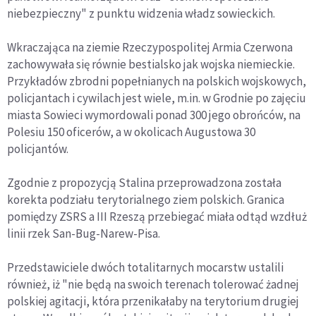
niebezpieczny" z punktu widzenia władz sowieckich.
Wkraczająca na ziemie Rzeczypospolitej Armia Czerwona
zachowywała się równie bestialsko jak wojska niemieckie.
Przykładów zbrodni popełnianych na polskich wojskowych,
policjantach i cywilach jest wiele, m.in. w Grodnie po zajęciu
miasta Sowieci wymordowali ponad 300 jego obrońców, na
Polesiu 150 oficerów, a w okolicach Augustowa 30
policjantów.
Zgodnie z propozycją Stalina przeprowadzona została
korekta podziału terytorialnego ziem polskich. Granica
pomiędzy ZSRS a III Rzeszą przebiegać miała odtąd wzdłuż
linii rzek San-Bug-Narew-Pisa.
Przedstawiciele dwóch totalitarnych mocarstw ustalili
również, iż "nie będą na swoich terenach tolerować żadnej
polskiej agitacji, która przenikałaby na terytorium drugiej