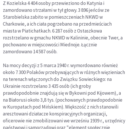
Z Kozielska 4 404 osoby przewieziono do Katynia i
zamordowano strzałami w tył głowy. 3 896 jeńców ze
Starobielska zabito w pomieszczeniach NKWD w
Charkowie, a ich ciała pogrzebano na przedmieściach
miasta w Piatichatkach. 6 287 osób z Ostaszkowa
rozstrzelano w gmachu NKWD w Kalininie, obecnie Twer, a
pochowano w miejscowości Miednoje. Łącznie
zamordowano 14 587 osób.
Na mocy decyzji z 5 marca 1940 r. wymordowano również
około 7 300 Polaków przebywających w różnych więzieniach
na terenach włączonych do Związku Sowieckiego: na
Ukrainie rozstrzelano 3 435 osób (ich groby
prawdopodobnie znajdują się w Bykowni pod Kijowem), a
na Białorusi około 3,8 tys. (pochowanych prawdopodobnie
w Kuropatach pod Mińskiem). Większość z nich stanowili
aresztowani działacze konspiracyjnych organizacji,
oficerowie nie zmobilizowani we wrześniu 1939 r., urzędnicy
państwowi i samorządowi oraz "element społecznie