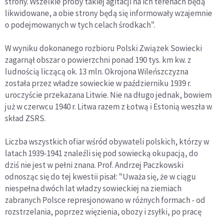
strony. Wszelkie próby takiej agitacji na ich terenach będą
likwidowane, a obie strony będą się informowały wzajemnie
o podejmowanych w tych celach środkach".
W wyniku dokonanego rozbioru Polski Związek Sowiecki
zagarnął obszar o powierzchni ponad 190 tys. km kw. z
ludnością liczącą ok. 13 mln. Okrojona Wileńszczyzna
została przez władze sowieckie w październiku 1939 r.
uroczyście przekazana Litwie. Nie na długo jednak, bowiem
już w czerwcu 1940 r. Litwa razem z Łotwą i Estonią weszła w
skład ZSRS.
Liczba wszystkich ofiar wśród obywateli polskich, którzy w
latach 1939-1941 znaleźli się pod sowiecką okupacją, do
dziś nie jest w pełni znana. Prof. Andrzej Paczkowski
odnosząc się do tej kwestii pisał: "Uważa się, że w ciągu
niespełna dwóch lat władzy sowieckiej na ziemiach
zabranych Polsce represjonowano w różnych formach - od
rozstrzelania, poprzez więzienia, obozy i zsyłki, po pracę