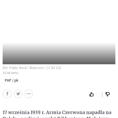
(fot. Public Stock / flickr.com / CC BY 2.0)
10 lat temu
PAP / pk
17 września 1939 r. Armia Czerwona napadła na