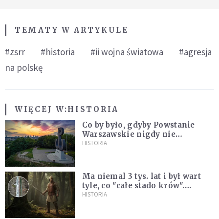
TEMATY W ARTYKULE
#zsrr
#historia
#ii wojna światowa
#agresja
na polskę
WIĘCEJ W:
HISTORIA
Co by było, gdyby Powstanie
Warszawskie nigdy nie
wybuchło? Historia
HISTORIA
alternatywna bez prostych
odpowiedzi
Ma niemal 3 tys. lat i był wart
tyle, co "całe stado krów".
Niezwykłe znalezisko na
HISTORIA
Pomorzu