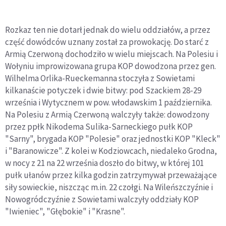
Rozkaz ten nie dotarł jednak do wielu oddziałów, a przez
część dowódców uznany został za prowokację. Do starć z
Armią Czerwoną dochodziło w wielu miejscach. Na Polesiu i
Wołyniu improwizowana grupa KOP dowodzona przez gen.
Wilhelma Orlika-Rueckemanna stoczyła z Sowietami
kilkanaście potyczek i dwie bitwy: pod Szackiem 28-29
września i Wytycznem w pow. włodawskim 1 października.
Na Polesiu z Armią Czerwoną walczyły także: dowodzony
przez ppłk Nikodema Sulika-Sarneckiego pułk KOP
"Sarny", brygada KOP "Polesie" oraz jednostki KOP "Kleck"
i "Baranowicze". Z kolei w Kodziowcach, niedaleko Grodna,
w nocy z 21 na 22 września doszło do bitwy, w której 101
pułk ułanów przez kilka godzin zatrzymywał przeważające
siły sowieckie, niszcząc m.in. 22 czołgi. Na Wileńszczyźnie i
Nowogródczyźnie z Sowietami walczyły oddziały KOP
"Iwieniec", "Głębokie" i "Krasne".