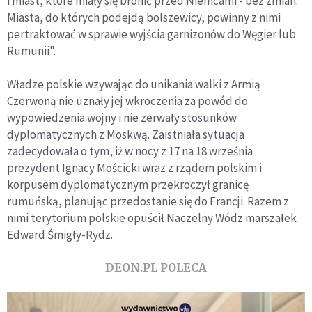
i miast, które miały się bronić przed Niemcami - bez zmian.
Miasta, do których podejdą bolszewicy, powinny z nimi
pertraktować w sprawie wyjścia garnizonów do Węgier lub
Rumunii".
Władze polskie wzywając do unikania walki z Armią
Czerwoną nie uznały jej wkroczenia za powód do
wypowiedzenia wojny i nie zerwały stosunków
dyplomatycznych z Moskwą. Zaistniała sytuacja
zadecydowała o tym, iż w nocy z 17 na 18 września
prezydent Ignacy Mościcki wraz z rządem polskim i
korpusem dyplomatycznym przekroczył granicę
rumuńską, planując przedostanie się do Francji. Razem z
nimi terytorium polskie opuścił Naczelny Wódz marszałek
Edward Śmigły-Rydz.
DEON.PL POLECA