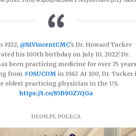
n 1922,
@StVincentCMC
's Dr. Howard Tucker
ated his 100th birthday on July 10, 2022! Dr.
as been practicing medicine for over 75 years
ing from
#OSUCOM
in 1947. At 100, Dr. Tucker 
e oldest practicing physician in the US.
https://t.co/85B9OZ7QGa
DEON.PL POLECA