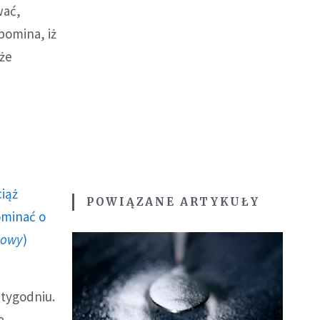
wać,
pomina, iż
 że
ciąż
POWIĄZANE ARTYKUŁY
ominać o
howy
)
 tygodniu.
e.