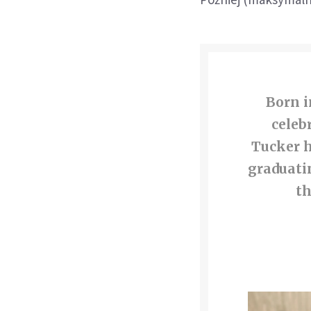
Born i
celebr
Tucker h
graduat
th