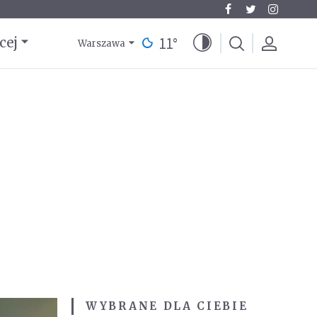
11
°
cej
Warszawa
WYBRANE DLA CIEBIE