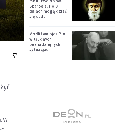
modlitwa do św.
Szarbela. Po 9
dniach mogą dziać
się cuda
Modlitwa ojca Pio
w trudnych i
beznadziejnych
sytuacjach
d
 żyć
u. W
yć.