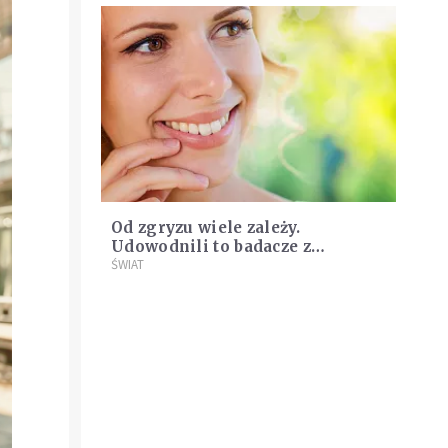
Od zgryzu wiele zależy.
Udowodnili to badacze z
krakowskich uczelni
ŚWIAT