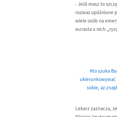
- Jeśli masz to szc
rozważ opóźnione pr
wiele osób na emer
wzrasta u nich „ryz
Kto szuka Bo
ukierunkowywać n
sobie, aż znaj
Lekarz zaznacza, ż
Później (maksymaln