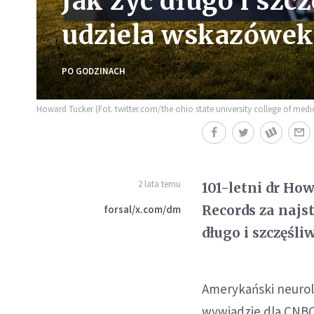
Jak żyć długo i szcz
udziela wskazówek
PO GODZINACH
Howard Tucker (Fot. twitter.com/the ohio state university college of med
2 lata temu
101-letni dr Ho
Records za najs
forsal/x.com/dm
długo i szczęśliw
Amerykański neuro
wywiadzie dla CNBC 