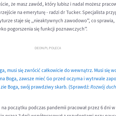
zęście, że masz zawód, który lubisz i nadal możesz praco
zejście na emeryturę - radzi dr Tucker. Specjalista przy
yturze staje się „nieaktywnych zawodowo”, co sprawia,
yko pogorszenia się funkcji poznawczych”.
DEON.PL POLECA
ga, musi się zwrócić całkowicie do wewnątrz. Musi się w
a Boga, zawsze mieć Go przed oczyma i wytrwale zap
dzie Boga, swój prawdziwy skarb. (Sprawdź:
Rozwój duc
e na początku podczas pandemii pracował przez 6 dni w
ie przez 3 dni) współpracował z rezydentami przy nauc