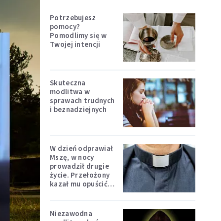
Potrzebujesz
pomocy?
Pomodlimy się w
Twojej intencji
Skuteczna
modlitwa w
sprawach trudnych
i beznadziejnych
W dzień odprawiał
Mszę, w nocy
prowadził drugie
życie. Przełożony
kazał mu opuścić
zakon
Niezawodna