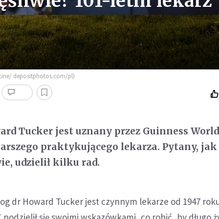
ęśliwie? 101-letni lekarz
icine/ depositphotos.com/pl)
ward Tucker jest uznany przez Guinness Worl
tarszego praktykującego lekarza. Pytany, jak
ie, udzielił kilku rad.
log
dr Howard Tucker jest czynnym lekarze od 1947 rok
podzielił się swoimi wskazówkami, co robić, by długo ż