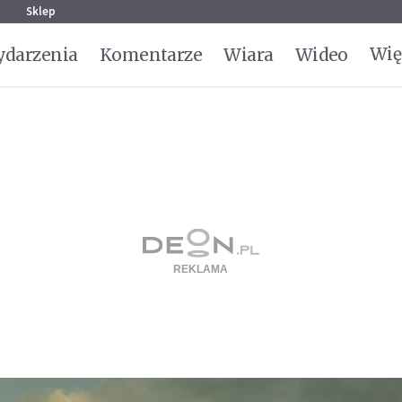
g
Sklep
Wię
darzenia
Komentarze
Wiara
Wideo