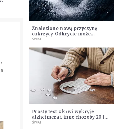
Znaleziono nową przyczynę
cukrzycy. Odkrycie może
otworzyć drogę do nowych
ŚWIAT
terapii
,
is
Prosty test z krwi wykryje
alzheimera i inne choroby 20 lat
wcześniej
ŚWIAT