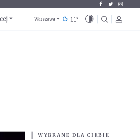
11
°
cej
Warszawa
WYBRANE DLA CIEBIE