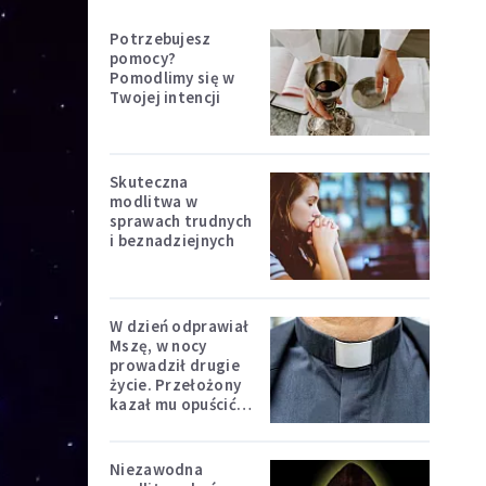
Potrzebujesz
pomocy?
Pomodlimy się w
Twojej intencji
Skuteczna
modlitwa w
sprawach trudnych
i beznadziejnych
W dzień odprawiał
Mszę, w nocy
prowadził drugie
życie. Przełożony
kazał mu opuścić
zakon
Niezawodna