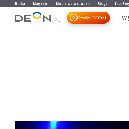
Przejdź do menu głównego
Przejdź do treści
Biblia
Magazyn
Modlitwa w drodze
Blogi
faceBó
Wy
Radio DEON