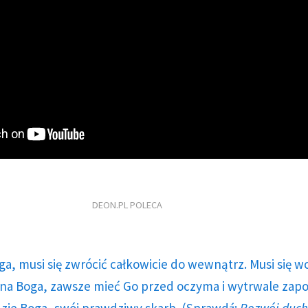
DEON.PL POLECA
ga, musi się zwrócić całkowicie do wewnątrz. Musi się w
a Boga, zawsze mieć Go przed oczyma i wytrwale zap
dzie Boga, swój prawdziwy skarb. (Sprawdź:
Rozwój duc