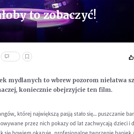
łoby to zobaczyć!
iek mydlanych to wbrew pozorom niełatwa sz
naczej, koniecznie obejrzyjcie ten film.
ngów, której największą pasją stało się... puszczanie ba
owywane przez nich pokazy od lat zachwycają dzieci i 
ak się bowiem okazuje, profesjonalne tworzenie baniek 