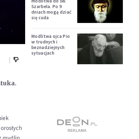
modlitwa do św.
Szarbela. Po 9
dniach mogą dziać
się cuda
Modlitwa ojca Pio
w trudnych i
beznadziejnych
sytuacjach
tuka.
niek
dorosłych
z mydlin