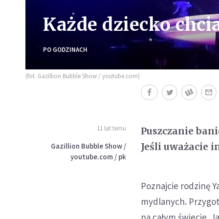
Każde dziecko chcia
PO GODZINACH
(fot. Gazillion Bubble Show / youtube.com)
11 lat temu
Puszczanie ban
Jeśli uważacie i
Gazillion Bubble Show /
youtube.com / pk
Poznajcie rodzinę Ya
mydlanych. Przygot
na całym świecie. J