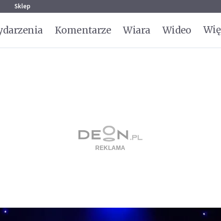
g
Sklep
Wię
darzenia
Komentarze
Wiara
Wideo