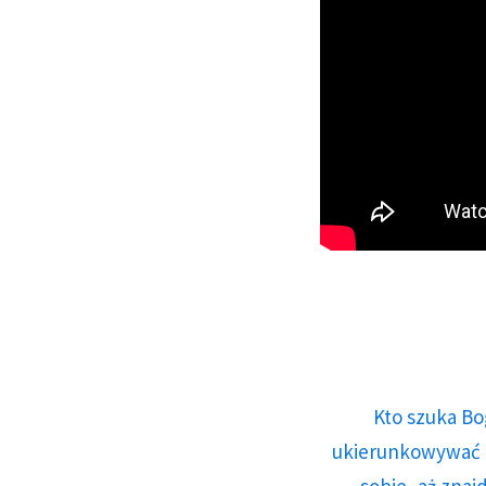
Kto szuka Bo
ukierunkowywać n
sobie, aż znaj