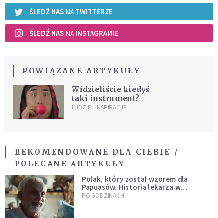
ŚLEDŹ NAS NA TWITTERZE
ŚLEDŹ NAS NA INSTAGRAMIE
POWIĄZANE ARTYKUŁY
Widzieliście kiedyś
taki instrument?
LUDZIE I INSPIRACJE
REKOMENDOWANE DLA CIEBIE /
POLECANE ARTYKUŁY
Polak, który został wzorem dla
Papuasów. Historia lekarza w
sutannie, który uleczył dżunglę
PO GODZINACH