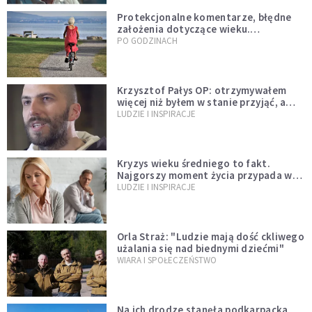
Protekcjonalne komentarze, błędne
założenia dotyczące wieku.
Stereotypy ranią, kłamią i rozrywają
PO GODZINACH
więzi
Krzysztof Pałys OP: otrzymywałem
więcej niż byłem w stanie przyjąć, a
Bóg stawał się bardziej realny niż
LUDZIE I INSPIRACJE
wszystko inne
Kryzys wieku średniego to fakt.
Najgorszy moment życia przypada w
konkretnym czasie
LUDZIE I INSPIRACJE
Orla Straż: "Ludzie mają dość ckliwego
użalania się nad biednymi dziećmi"
WIARA I SPOŁECZEŃSTWO
Na ich drodze stanęła podkarpacka