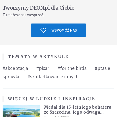
Tworzymy DEON.pl dla Ciebie
Tu możesz nas wesprzeć.
WSPOMÓŻ NAS
TEMATY W ARTYKULE
#akceptacja
#pixar
#for the birds
#ptasie
sprawki
#szufladkowanie innych
WIĘCEJ W:
LUDZIE I INSPIRACJE
Medal dla 15-letniego bohatera
ze Szczecina. Jego odwaga
LUDZIE I INSPIRACJE