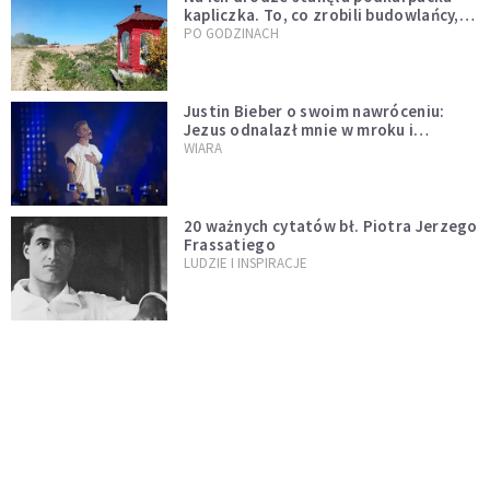
kapliczka. To, co zrobili budowlańcy,
wzrusza i daje nadzieję [GALERIA]
PO GODZINACH
Justin Bieber o swoim nawróceniu:
Jezus odnalazł mnie w mroku i
wyciągnął mnie stamtąd
WIARA
20 ważnych cytatów bł. Piotra Jerzego
Frassatiego
LUDZIE I INSPIRACJE