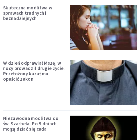
Skuteczna modlitwa w
sprawach trudnych i
beznadziejnych
W dzień odprawiał Mszę, w
nocy prowadził drugie życie.
Przełożony kazał mu
opuścić zakon
Niezawodna modlitwa do
św. Szarbela. Po 9 dniach
mogą dziać się cuda