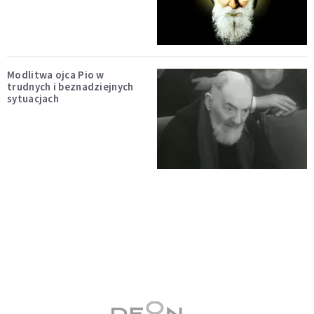
Modlitwa ojca Pio w
trudnych i beznadziejnych
sytuacjach