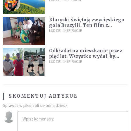
ocaliła ludzkie życie
Klaryski świętują zwycięskiego
gola Brazylii. Ten film z
zakonnicami obejrzały już
LUDZIE I INSPIRACJE
miliony
Odkładał na mieszkanie przez
pięć lat. Wszystko wydał, by
spełnić marzenie 80-letniego
LUDZIE I INSPIRACJE
dziadka
SKOMENTUJ ARTYKUŁ
Sprawdź w jakiej roli się odnajdziesz