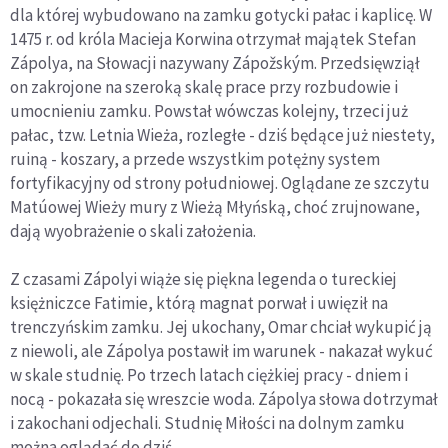
dla której wybudowano na zamku gotycki pałac i kaplicę. W
1475 r. od króla Macieja Korwina otrzymał majątek Stefan
Zápolya, na Słowacji nazywany Zápožským. Przedsięwziął
on zakrojone na szeroką skalę prace przy rozbudowie i
umocnieniu zamku. Powstał wówczas kolejny, trzeci już
pałac, tzw. Letnia Wieża, rozległe - dziś będące już niestety,
ruiną - koszary, a przede wszystkim potężny system
fortyfikacyjny od strony południowej. Oglądane ze szczytu
Matúowej Wieży mury z Wieżą Młyńską, choć zrujnowane,
dają wyobrażenie o skali założenia.
Z czasami Zápolyi wiąże się piękna legenda o tureckiej
księżniczce Fatimie, którą magnat porwał i uwięził na
trenczyńskim zamku. Jej ukochany, Omar chciał wykupić ją
z niewoli, ale Zápolya postawił im warunek - nakazał wykuć
w skale studnię. Po trzech latach ciężkiej pracy - dniem i
nocą - pokazała się wreszcie woda. Zápolya słowa dotrzymał
i zakochani odjechali. Studnię Miłości na dolnym zamku
można oglądać do dziś.