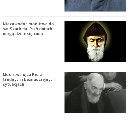
Niezawodna modlitwa do
św. Szarbela. Po 9 dniach
mogą dziać się cuda
Modlitwa ojca Pio w
trudnych i beznadziejnych
sytuacjach