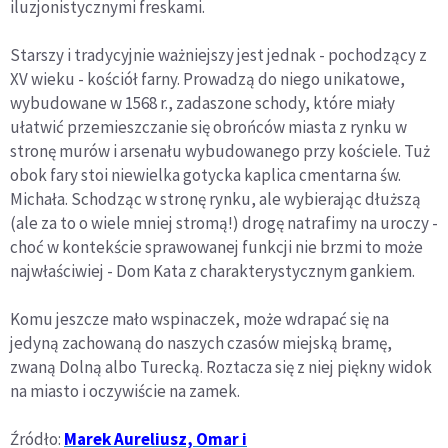
iluzjonistycznymi freskami.
Starszy i tradycyjnie ważniejszy jest jednak - pochodzący z
XV wieku - kościół farny. Prowadzą do niego unikatowe,
wybudowane w 1568 r., zadaszone schody, które miały
ułatwić przemieszczanie się obrońców miasta z rynku w
stronę murów i arsenału wybudowanego przy kościele. Tuż
obok fary stoi niewielka gotycka kaplica cmentarna św.
Michała. Schodząc w stronę rynku, ale wybierając dłuższą
(ale za to o wiele mniej stromą!) drogę natrafimy na uroczy -
choć w kontekście sprawowanej funkcji nie brzmi to może
najwłaściwiej - Dom Kata z charakterystycznym gankiem.
Komu jeszcze mało wspinaczek, może wdrapać się na
jedyną zachowaną do naszych czasów miejską bramę,
zwaną Dolną albo Turecką. Roztacza się z niej piękny widok
na miasto i oczywiście na zamek.
Źródło:
Marek Aureliusz, Omar i