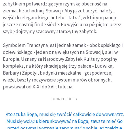
zabytkiem potwierdzającym rzymską obecność na
ziemiach zachodniej Słowacji. Aby ją zobaczyć, należy...
wejść do eleganckiego hotelu "Tatra", w którym panuje
jeszcze nastrój fin de siécle. Po wyjściu na półpiętro przez
szybę dojrzymy szacowny starożytny zabytek.
Symbolem Trenczyna jest jednak zamek - obok spiskiego i
dziewińskiego - jeden z największych na Słowacji, ale i w
Europie. Uznany za Narodowy Zabytek Kultury potężny
kompleks, na który składają się trzy pałace - Ludwika,
Barbary i Zápolyi, budynki mieszkalne i gospodarcze,
wieże, baszty i oczywiście system murów obronnych,
powstawał od X-XI do XVI stulecia.
DEON.PL POLECA
Kto szuka Boga, musi się zwrócić całkowicie do wewnątrz.
Musi się wciąż ukierunkowywać na Boga, zawsze mieć Go
przed oczyma i wytrwale zapominać o sobie, aż znajdzie