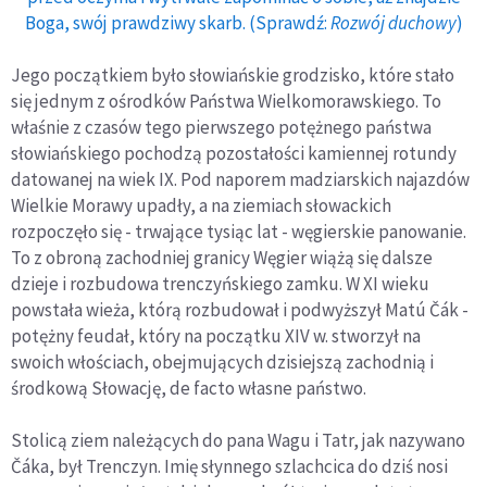
Boga, swój prawdziwy skarb. (Sprawdź:
Rozwój duchowy
)
Jego początkiem było słowiańskie grodzisko, które stało
się jednym z ośrodków Państwa Wielkomorawskiego. To
właśnie z czasów tego pierwszego potężnego państwa
słowiańskiego pochodzą pozostałości kamiennej rotundy
datowanej na wiek IX. Pod naporem madziarskich najazdów
Wielkie Morawy upadły, a na ziemiach słowackich
rozpoczęło się - trwające tysiąc lat - węgierskie panowanie.
To z obroną zachodniej granicy Węgier wiążą się dalsze
dzieje i rozbudowa trenczyńskiego zamku. W XI wieku
powstała wieża, którą rozbudował i podwyższył Matú Čák -
potężny feudał, który na początku XIV w. stworzył na
swoich włościach, obejmujących dzisiejszą zachodnią i
środkową Słowację, de facto własne państwo.
Stolicą ziem należących do pana Wagu i Tatr, jak nazywano
Čáka, był Trenczyn. Imię słynnego szlachcica do dziś nosi