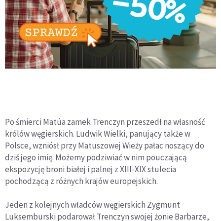
Po śmierci Matúa zamek Trenczyn przeszedł na własność
królów węgierskich. Ludwik Wielki, panujący także w
Polsce, wzniósł przy Matuszowej Wieży pałac noszący do
dziś jego imię. Możemy podziwiać w nim pouczającą
ekspozycję broni białej i palnej z XIII-XIX stulecia
pochodzącą z różnych krajów europejskich.
Jeden z kolejnych władców węgierskich Zygmunt
Luksemburski podarował Trenczyn swojej żonie Barbarze,