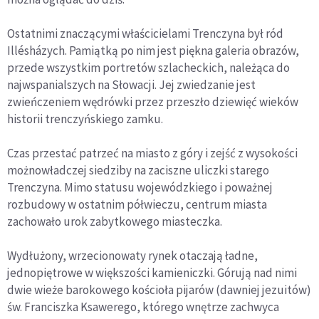
Ostatnimi znaczącymi właścicielami Trenczyna był ród
Illésházych. Pamiątką po nim jest piękna galeria obrazów,
przede wszystkim portretów szlacheckich, należąca do
najwspanialszych na Słowacji. Jej zwiedzanie jest
zwieńczeniem wędrówki przez przeszło dziewięć wieków
historii trenczyńskiego zamku.
Czas przestać patrzeć na miasto z góry i zejść z wysokości
możnowładczej siedziby na zaciszne uliczki starego
Trenczyna. Mimo statusu wojewódzkiego i poważnej
rozbudowy w ostatnim półwieczu, centrum miasta
zachowało urok zabytkowego miasteczka.
Wydłużony, wrzecionowaty rynek otaczają ładne,
jednopiętrowe w większości kamieniczki. Górują nad nimi
dwie wieże barokowego kościoła pijarów (dawniej jezuitów)
św. Franciszka Ksawerego, którego wnętrze zachwyca