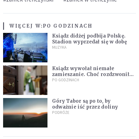
WIĘCEJ W:
PO GODZINACH
Ksiądz didżej podbija Polskę.
Stadion wyprzedał się w dobę
MUZYKA
Ksiądz wywołał niemałe
zamieszanie. Choć rozdzwoniły
się telefony z całego kraju,
PO GODZINACH
przyznał, że niczego nie żałuje
Góry Tabor są po to, by
odważnie iść przez doliny
PODRÓŻE