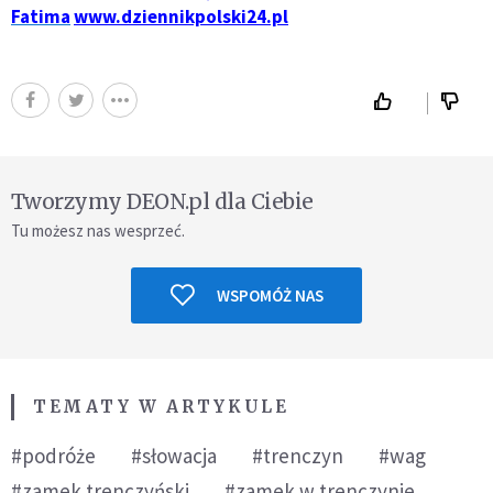
Fatima
www.dziennikpolski24.pl
Tworzymy DEON.pl dla Ciebie
Tu możesz nas wesprzeć.
WSPOMÓŻ NAS
TEMATY W ARTYKULE
#podróże
#słowacja
#trenczyn
#wag
#zamek trenczyński
#zamek w trenczynie