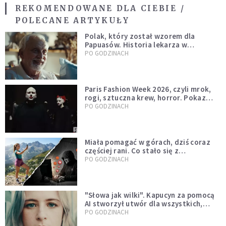
REKOMENDOWANE DLA CIEBIE /
POLECANE ARTYKUŁY
Polak, który został wzorem dla
Papuasów. Historia lekarza w
sutannie, który uleczył dżunglę
PO GODZINACH
Paris Fashion Week 2026, czyli mrok,
rogi, sztuczna krew, horror. Pokaz
mody czy fascynacja diabłem?
PO GODZINACH
Miała pomagać w górach, dziś coraz
częściej rani. Co stało się z
Tatromaniakami?
PO GODZINACH
"Słowa jak wilki". Kapucyn za pomocą
AI stworzył utwór dla wszystkich,
którzy doświadczają hejtu
PO GODZINACH