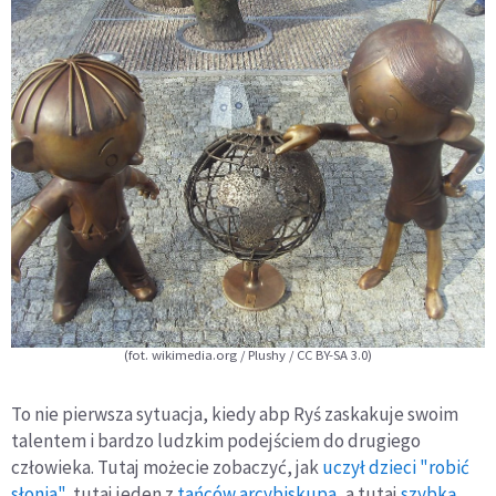
(fot. wikimedia.org / Plushy / CC BY-SA 3.0)
To nie pierwsza sytuacja, kiedy abp Ryś zaskakuje swoim
talentem i bardzo ludzkim podejściem do drugiego
człowieka. Tutaj możecie zobaczyć, jak
uczył dzieci "robić
słonia"
, tutaj jeden z
tańców arcybiskupa
, a tutaj
szybką