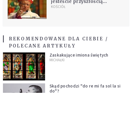
jesteście przyszłością
Kościoła, jesteście Jego
KOŚCIÓŁ
teraźniejszością!
REKOMENDOWANE DLA CIEBIE /
POLECANE ARTYKUŁY
Zaskakujące imiona świętych
MICHAŁKI
Skąd pochodzi "do re mi fa sol la si
do"?
MICHAŁKI
Wnuczek zaskoczył i wzruszył swoją
babcię [WIDEO]
MICHAŁKI