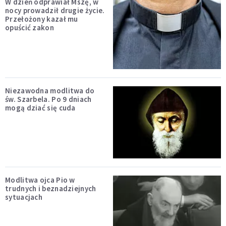
W dzień odprawiał Mszę, w
nocy prowadził drugie życie.
Przełożony kazał mu
opuścić zakon
Niezawodna modlitwa do
św. Szarbela. Po 9 dniach
mogą dziać się cuda
Modlitwa ojca Pio w
trudnych i beznadziejnych
sytuacjach