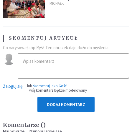
film ma już 22 mln wyświetleń!
MICHAŁKI
SKOMENTUJ ARTYKUŁ
Co narysował abp Ryś? Ten obrazek daje dużo do myślenia
Zaloguj się
lub
skomentuj jako Gość
Twój komentarz będzie moderowany
DODAJ KOMENTARZ
Komentarze (
)
Najnowsze
Najpopularniejsze