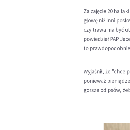
Za zajęcie 20 ha łąk
głowę niż inni posł
czy trawa ma być u
powiedział PAP Jace
to prawdopodobnie
Wyjaśnił, że "chce
ponieważ pieniądze 
gorsze od psów, żeb