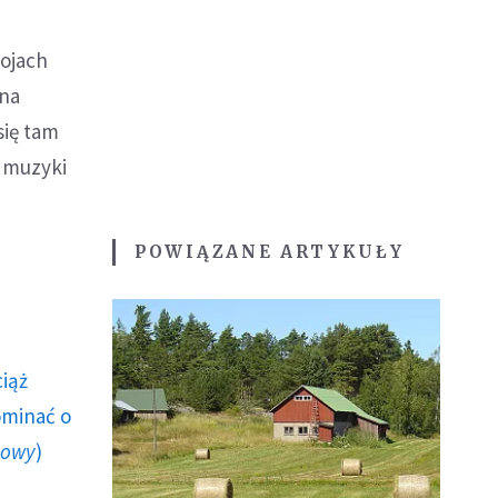
rojach
żna
się tam
j muzyki
POWIĄZANE ARTYKUŁY
ciąż
ominać o
howy
)