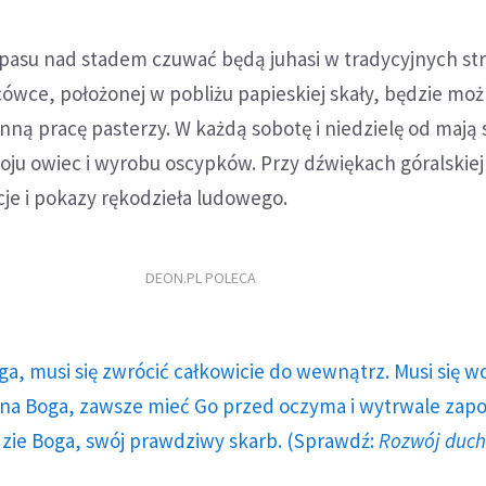
ypasu nad stadem czuwać będą juhasi w tradycyjnych st
ówce, położonej w pobliżu papieskiej skały, będzie mo
ą pracę pasterzy. W każdą sobotę i niedzielę od mają 
ju owiec i wyrobu oscypków. Przy dźwiękach góralskie
je i pokazy rękodzieła ludowego.
DEON.PL POLECA
ga, musi się zwrócić całkowicie do wewnątrz. Musi się w
a Boga, zawsze mieć Go przed oczyma i wytrwale zap
dzie Boga, swój prawdziwy skarb. (Sprawdź:
Rozwój duc