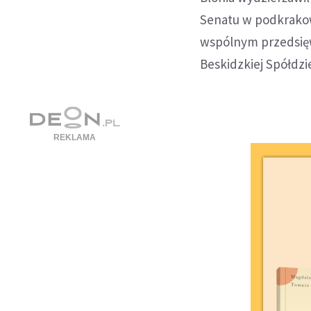
Senatu w podkrakow
wspólnym przedsięw
Beskidzkiej Spółdz