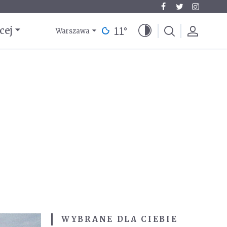
11
°
cej
Warszawa
WYBRANE DLA CIEBIE