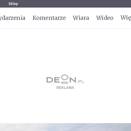
g
Sklep
Wię
darzenia
Komentarze
Wiara
Wideo