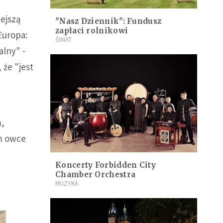
iejszą
"Nasz Dziennik": Fundusz
zapłaci rolnikowi
Europa:
ŚWIAT
lny" -
 że "jest
m,
ym owce
Koncerty Forbidden City
Chamber Orchestra
MUZYKA