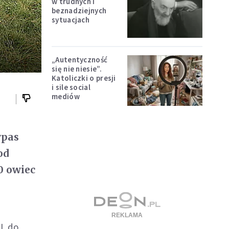
w trudnych i
beznadziejnych
sytuacjach
„Autentyczność
się nie niesie”.
Katoliczki o presji
i sile social
mediów
ypas
od
50 owiec
SL do