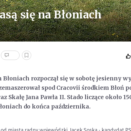
są się na Błoniach
Błoniach rozpoczął się w sobotę jesienny w
zemaszerował spod Cracovii środkiem Błoń p
az Skałę Jana Pawła II. Stado liczące około 1
łoniach do końca października.
ł od miasta radny wojewódzki Jacek Soska - kandydat P