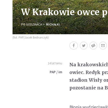
W Krakowie owce pa
PO GODZINACH
MICHAŁKI
(fot. PAP/Jacek Bednarczyk)
14 lat temu
Na krakowskich 
owiec. Redyk pr
PAP / im
stadion Wisły or
pozostanie na B
Błonia wydzierżawi