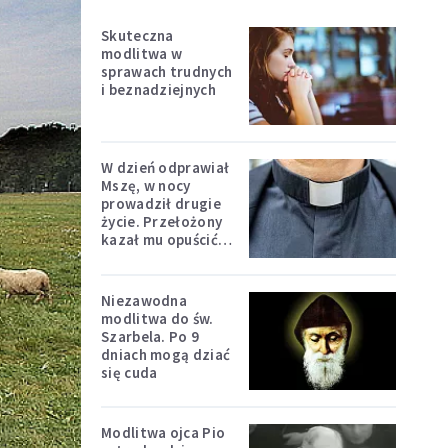
Skuteczna
modlitwa w
sprawach trudnych
i beznadziejnych
W dzień odprawiał
Mszę, w nocy
prowadził drugie
życie. Przełożony
kazał mu opuścić
zakon
Niezawodna
modlitwa do św.
Szarbela. Po 9
dniach mogą dziać
się cuda
Modlitwa ojca Pio