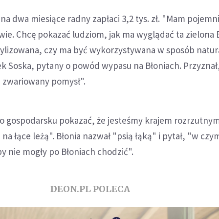
i na dwa miesiące radny zapłaci 3,2 tys. zł. "Mam pojemn
owie. Chcę pokazać ludziom, jak ma wyglądać ta zielona 
tylizowana, czy ma być wykorzystywana w sposób natura
k Soska, pytany o powód wypasu na Błoniach. Przyznał,
 zwariowany pomysł".
 po gospodarsku pokazać, że jesteśmy krajem rozrzutny
na łące leżą". Błonia nazwał "psią łąką" i pytał, "w cz
y nie mogły po Błoniach chodzić".
DEON.PL POLECA