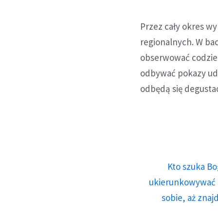
Przez cały okres w
regionalnych. W bac
obserwować codzienn
odbywać pokazy udo
odbędą się degustac
Kto szuka Bo
ukierunkowywać n
sobie, aż znaj