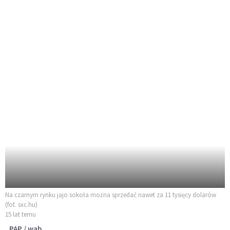
Na czarnym rynku jajo sokoła można sprzedać nawet za 11 tysięcy dolarów
(fot. sxc.hu)
15 lat temu
PAP / wab