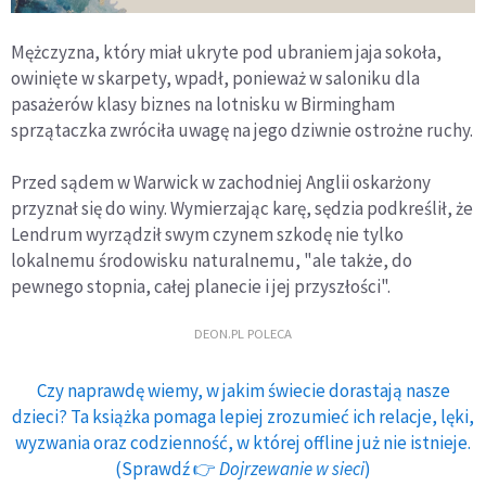
Mężczyzna, który miał ukryte pod ubraniem jaja sokoła,
owinięte w skarpety, wpadł, ponieważ w saloniku dla
pasażerów klasy biznes na lotnisku w Birmingham
sprzątaczka zwróciła uwagę na jego dziwnie ostrożne ruchy.
Przed sądem w Warwick w zachodniej Anglii oskarżony
przyznał się do winy. Wymierzając karę, sędzia podkreślił, że
Lendrum wyrządził swym czynem szkodę nie tylko
lokalnemu środowisku naturalnemu, "ale także, do
pewnego stopnia, całej planecie i jej przyszłości".
DEON.PL POLECA
Czy naprawdę wiemy, w jakim świecie dorastają nasze
dzieci? Ta książka pomaga lepiej zrozumieć ich relacje, lęki,
wyzwania oraz codzienność, w której offline już nie istnieje.
(Sprawdź 👉
Dojrzewanie w sieci
)