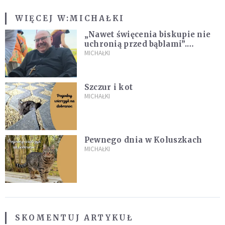
WIĘCEJ W:
MICHAŁKI
„Nawet święcenia biskupie nie
uchronią przed bąblami”.
Archidiecezja pokazała
MICHAŁKI
nagranie z pielgrzymki
Szczur i kot
MICHAŁKI
Pewnego dnia w Koluszkach
MICHAŁKI
SKOMENTUJ ARTYKUŁ