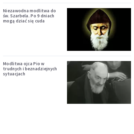
Niezawodna modlitwa do
św. Szarbela. Po 9 dniach
mogą dziać się cuda
Modlitwa ojca Pio w
trudnych i beznadziejnych
sytuacjach