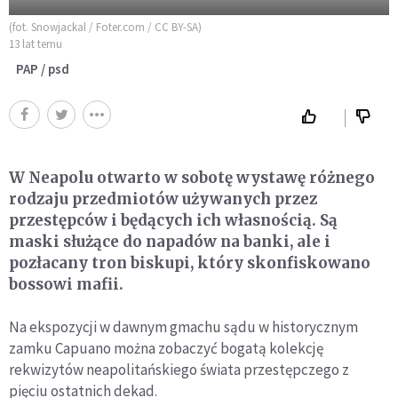
(fot. Snowjackal / Foter.com / CC BY-SA)
13 lat temu
PAP / psd
W Neapolu otwarto w sobotę wystawę różnego
rodzaju przedmiotów używanych przez
przestępców i będących ich własnością. Są
maski służące do napadów na banki, ale i
pozłacany tron biskupi, który skonfiskowano
bossowi mafii.
Na ekspozycji w dawnym gmachu sądu w historycznym
zamku Capuano można zobaczyć bogatą kolekcję
rekwizytów neapolitańskiego świata przestępczego z
pięciu ostatnich dekad.