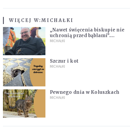
WIĘCEJ W:
MICHAŁKI
„Nawet święcenia biskupie nie
uchronią przed bąblami”.
Archidiecezja pokazała
MICHAŁKI
nagranie z pielgrzymki
Szczur i kot
MICHAŁKI
Pewnego dnia w Koluszkach
MICHAŁKI