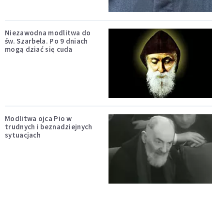
Niezawodna modlitwa do
św. Szarbela. Po 9 dniach
mogą dziać się cuda
Modlitwa ojca Pio w
trudnych i beznadziejnych
sytuacjach