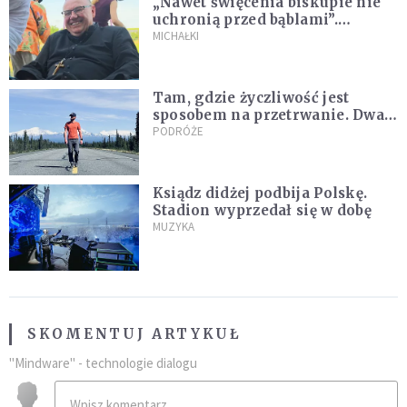
„Nawet święcenia biskupie nie
uchronią przed bąblami”.
Archidiecezja pokazała
MICHAŁKI
nagranie z pielgrzymki
Tam, gdzie życzliwość jest
sposobem na przetrwanie. Dwa
tygodnie na Alasce [REPORTAŻ]
PODRÓŻE
Ksiądz didżej podbija Polskę.
Stadion wyprzedał się w dobę
MUZYKA
SKOMENTUJ ARTYKUŁ
"Mindware" - technologie dialogu