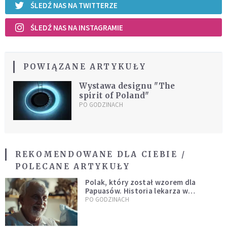
ŚLEDŹ NAS NA TWITTERZE
ŚLEDŹ NAS NA INSTAGRAMIE
POWIĄZANE ARTYKUŁY
Wystawa designu "The
spirit of Poland"
PO GODZINACH
REKOMENDOWANE DLA CIEBIE /
POLECANE ARTYKUŁY
Polak, który został wzorem dla
Papuasów. Historia lekarza w
sutannie, który uleczył dżunglę
PO GODZINACH