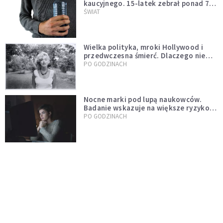
kaucyjnego. 15-latek zebrał ponad 7
tys. butelek i puszek
ŚWIAT
Wielka polityka, mroki Hollywood i
przedwczesna śmierć. Dlaczego nie
możemy przestać mówić o Marilyn
PO GODZINACH
Monroe?
Nocne marki pod lupą naukowców.
Badanie wskazuje na większe ryzyko
zawału
PO GODZINACH