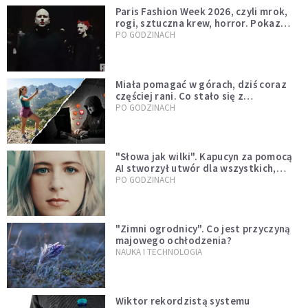
Paris Fashion Week 2026, czyli mrok,
rogi, sztuczna krew, horror. Pokaz
mody czy fascynacja diabłem?
PO GODZINACH
Miała pomagać w górach, dziś coraz
częściej rani. Co stało się z
Tatromaniakami?
PO GODZINACH
"Słowa jak wilki". Kapucyn za pomocą
AI stworzył utwór dla wszystkich,
którzy doświadczają hejtu
PO GODZINACH
"Zimni ogrodnicy". Co jest przyczyną
majowego ochłodzenia?
NAUKA I TECHNOLOGIA
Wiktor rekordzistą systemu