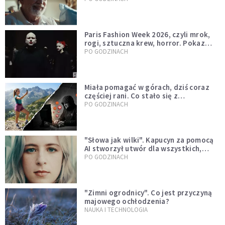
Paris Fashion Week 2026, czyli mrok,
rogi, sztuczna krew, horror. Pokaz
mody czy fascynacja diabłem?
PO GODZINACH
Miała pomagać w górach, dziś coraz
częściej rani. Co stało się z
Tatromaniakami?
PO GODZINACH
"Słowa jak wilki". Kapucyn za pomocą
AI stworzył utwór dla wszystkich,
którzy doświadczają hejtu
PO GODZINACH
"Zimni ogrodnicy". Co jest przyczyną
majowego ochłodzenia?
NAUKA I TECHNOLOGIA