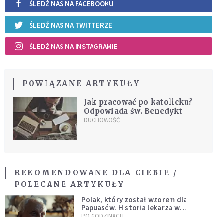
ŚLEDŹ NAS NA FACEBOOKU
ŚLEDŹ NAS NA TWITTERZE
ŚLEDŹ NAS NA INSTAGRAMIE
POWIĄZANE ARTYKUŁY
Jak pracować po katolicku?
Odpowiada św. Benedykt
DUCHOWOŚĆ
REKOMENDOWANE DLA CIEBIE /
POLECANE ARTYKUŁY
Polak, który został wzorem dla
Papuasów. Historia lekarza w
sutannie, który uleczył dżunglę
PO GODZINACH