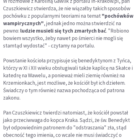
W rozmowie z Karoliną Gawlik z portalu in-krakow.pl, pan
Czuszkiewicz stwierdza, że nie wiązałby takich sposobów
pochówku z popularnymi teoriami na temat
"pochówków
wampirycznych"
, jednak jedno można stwierdzić na
pewno:
ludzie musieli się tych zmarłych bać
. "Robiono
bowiem wszystko, żeby nawet po śmierci nie mogli się
stamtąd wydostać" - czytamy na portalu.
Powstanie kościoła przypisuje się benedyktynom z Tyńca,
którzy w XI i XII wieku obsługiwali także kaplicę na Skałce i
katedrę na Wawelu, a ponieważ mieli ziemię również na
Krzemionkach, jest możliwe, że kościół był ich dziełem.
Świadczy o tym również nazwa pochodząca od patrona
zakonu.
Pan Czuszkiewicz twierdzi natomiast, że kościół powstał
jako przeciwwaga do kopca Kraka. Sądzi, że św. Benedykt
był odpowiednim patronem do "odstraszania" zła, stąd
obecność tego imienia, co wcale nie musi świadczyć o