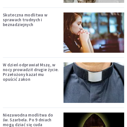
Skuteczna modlitwa w
sprawach trudnych i
beznadziejnych
W dzień odprawiał Mszę, w
nocy prowadził drugie życie.
Przełożony kazał mu
opuścić zakon
Niezawodna modlitwa do
św. Szarbela. Po 9 dniach
mogą dziać się cuda