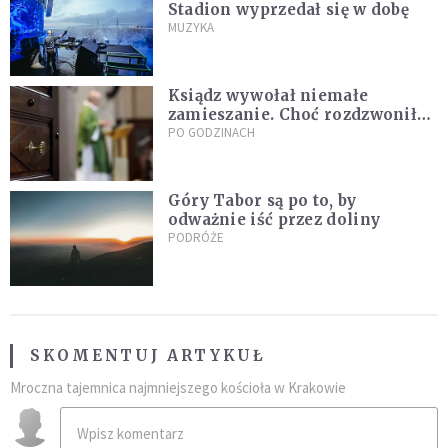
Stadion wyprzedał się w dobę
MUZYKA
Ksiądz wywołał niemałe
zamieszanie. Choć rozdzwoniły
się telefony z całego kraju,
PO GODZINACH
przyznał, że niczego nie żałuje
Góry Tabor są po to, by
odważnie iść przez doliny
PODRÓŻE
SKOMENTUJ ARTYKUŁ
Mroczna tajemnica najmniejszego kościoła w Krakowie