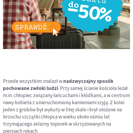
Przede wszystkim znalazł w
nadzwyczajny sposób
pochowane zwłoki ludzi
. Przy samej ścianie kościoła leżał
m.in. chłopiec związany łańcuchami i kłódkami, a w centrum
nawy kobieta z unieruchomioną kamieniami szyją. Z kolei
jeden z grobów był wykuty w litej skale i krył ułożone na
brzuchu szczątki chłopca w wieku około ośmiu lat
trzymającego żelazny toporek w skrzyżowanych na
piersiach rękach.