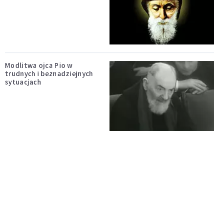
Modlitwa ojca Pio w
trudnych i beznadziejnych
sytuacjach