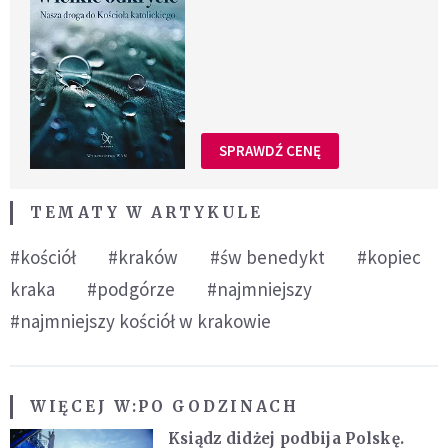
SPRAWDŹ CENĘ
TEMATY W ARTYKULE
#kościół
#kraków
#św benedykt
#kopiec
kraka
#podgórze
#najmniejszy
#najmniejszy kościół w krakowie
WIĘCEJ W:
PO GODZINACH
Ksiądz didżej podbija Polskę.