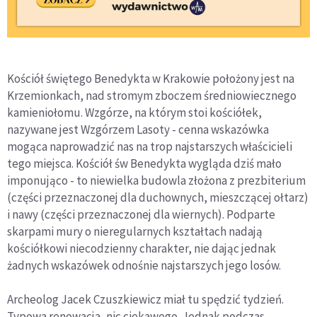
Kościół świętego Benedykta w Krakowie położony jest na
Krzemionkach, nad stromym zboczem średniowiecznego
kamieniołomu. Wzgórze, na którym stoi kościółek,
nazywane jest Wzgórzem Lasoty - cenna wskazówka
mogąca naprowadzić nas na trop najstarszych właścicieli
tego miejsca. Kościół św Benedykta wygląda dziś mało
imponująco - to niewielka budowla złożona z prezbiterium
(części przeznaczonej dla duchownych, mieszczącej ołtarz)
i nawy (części przeznaczonej dla wiernych). Podparte
skarpami mury o nieregularnych kształtach nadają
kościółkowi niecodzienny charakter, nie dając jednak
żadnych wskazówek odnośnie najstarszych jego losów.
Archeolog Jacek Czuszkiewicz miał tu spędzić tydzień.
Typowa renowacja, nic ciekawego. Jednak podczas