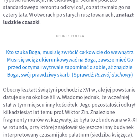
standardowego remontu odkrył coś, co zatrzymało go na
cztery lata. W otworach po starych rusztowaniach,
znalazł
ludzkie czaszki
.
DEON.PL POLECA
Kto szuka Boga, musi się zwrócić całkowicie do wewnątrz.
Musi się wciąż ukierunkowywać na Boga, zawsze mieć Go
przed oczyma i wytrwale zapominać o sobie, aż znajdzie
Boga, swój prawdziwy skarb. (Sprawdź:
Rozwój duchowy
)
Obecny kształt świątyni pochodzi z XVI w., ale jej powstanie
datuje się na okolice XII w. Wiadomo jednak, że wcześniej
stał w tym miejscu inny kościółek. Jego pozostałości odkrył
kilkadziesiąt lat temu prof. Wiktor Zin. Znalezione
fragmenty murów wskazywały, że była to zbudowana w X-XI
w. rotunda, przy której znajdował się jeszcze inny budynek
interpretowany czasami jako palatium (siedziba książęca).