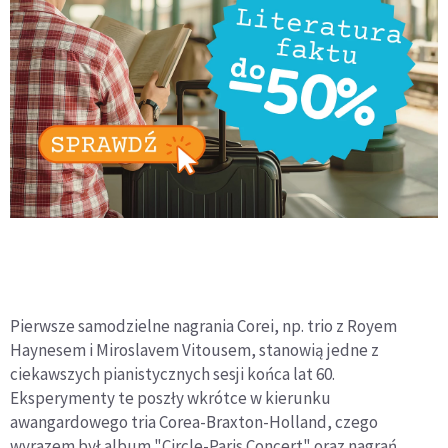
Pierwsze samodzielne nagrania Corei, np. trio z Royem
Haynesem i Miroslavem Vitousem, stanowią jedne z
ciekawszych pianistycznych sesji końca lat 60.
Eksperymenty te poszły wkrótce w kierunku
awangardowego tria Corea-Braxton-Holland, czego
wyrazem był album "Circle-Paris Concert" oraz nagrań