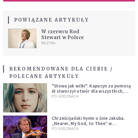
POWIĄZANE ARTYKUŁY
W czerwcu Rod
Stewart w Polsce
MUZYKA
REKOMENDOWANE DLA CIEBIE /
POLECANE ARTYKUŁY
"Słowa jak wilki". Kapucyn za pomocą
AI stworzył utwór dla wszystkich,
którzy doświadczają hejtu
PO GODZINACH
Chrześcijański hymn o śnie Jakuba.
„Nearer, My God, to Thee” w
wykonaniu André Rieu [WIDEO]
PO GODZINACH