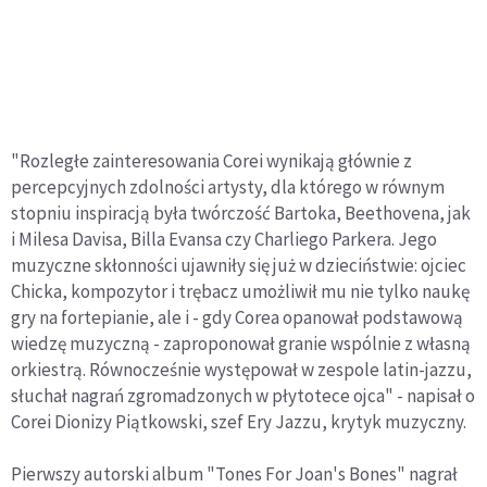
"Rozległe zainteresowania Corei wynikają głównie z
percepcyjnych zdolności artysty, dla którego w równym
stopniu inspiracją była twórczość Bartoka, Beethovena, jak
i Milesa Davisa, Billa Evansa czy Charliego Parkera. Jego
muzyczne skłonności ujawniły się już w dzieciństwie: ojciec
Chicka, kompozytor i trębacz umożliwił mu nie tylko naukę
gry na fortepianie, ale i - gdy Corea opanował podstawową
wiedzę muzyczną - zaproponował granie wspólnie z własną
orkiestrą. Równocześnie występował w zespole latin-jazzu,
słuchał nagrań zgromadzonych w płytotece ojca" - napisał o
Corei Dionizy Piątkowski, szef Ery Jazzu, krytyk muzyczny.
Pierwszy autorski album "Tones For Joan's Bones" nagrał