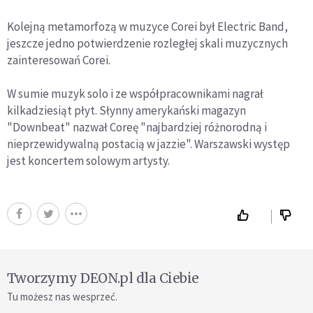
Kolejną metamorfozą w muzyce Corei był Electric Band,
jeszcze jedno potwierdzenie rozległej skali muzycznych
zainteresowań Corei.
W sumie muzyk solo i ze współpracownikami nagrał
kilkadziesiąt płyt. Słynny amerykański magazyn
"Downbeat" nazwał Coreę "najbardziej różnorodną i
nieprzewidywalną postacią w jazzie". Warszawski występ
jest koncertem solowym artysty.
Tworzymy DEON.pl dla Ciebie
Tu możesz nas wesprzeć.