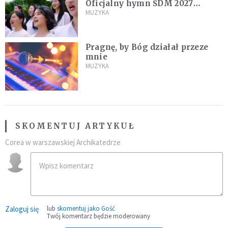
Oficjalny hymn ŚDM 2027
zaprezentowany
MUZYKA
Pragnę, by Bóg działał przeze
mnie
MUZYKA
SKOMENTUJ ARTYKUŁ
Corea w warszawskiej Archikatedrze
Zaloguj się
lub
skomentuj jako Gość
Twój komentarz będzie moderowany