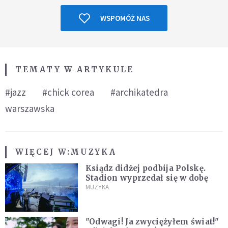
WSPOMÓŻ NAS
TEMATY W ARTYKULE
#jazz
#chick corea
#archikatedra
warszawska
WIĘCEJ W:
MUZYKA
Ksiądz didżej podbija Polskę.
Stadion wyprzedał się w dobę
MUZYKA
"Odwagi! Ja zwyciężyłem świat!"