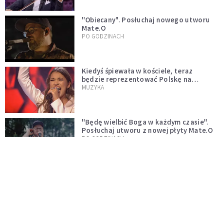
"Obiecany". Posłuchaj nowego utworu
Mate.O
PO GODZINACH
Kiedyś śpiewała w kościele, teraz
będzie reprezentować Polskę na
Eurowizji. Zobaczcie jej występ
MUZYKA
"Będę wielbić Boga w każdym czasie".
Posłuchaj utworu z nowej płyty Mate.O
PO GODZINACH
"Brzmi jak hymn satanistyczny".
Kontrowersyjne wykonanie psalmu
podczas mszy w Kolonii rozsierdziło
KOŚCIÓŁ
internautów