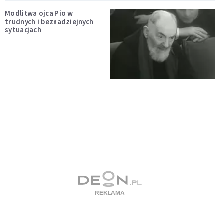
Modlitwa ojca Pio w
trudnych i beznadziejnych
sytuacjach