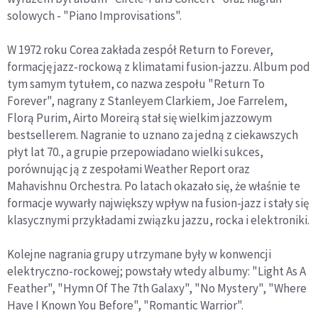
solowych - "Piano Improvisations".
W 1972 roku Corea zakłada zespół Return to Forever,
formację jazz-rockową z klimatami fusion-jazzu. Album pod
tym samym tytułem, co nazwa zespołu "Return To
Forever", nagrany z Stanleyem Clarkiem, Joe Farrelem,
Florą Purim, Airto Moreirą stał się wielkim jazzowym
bestsellerem. Nagranie to uznano za jedną z ciekawszych
płyt lat 70., a grupie przepowiadano wielki sukces,
porównując ją z zespołami Weather Report oraz
Mahavishnu Orchestra. Po latach okazało się, że właśnie te
formacje wywarły największy wpływ na fusion-jazz i stały się
klasycznymi przykładami związku jazzu, rocka i elektroniki.
Kolejne nagrania grupy utrzymane były w konwencji
elektryczno-rockowej; powstały wtedy albumy: "Light As A
Feather", "Hymn Of The 7th Galaxy", "No Mystery", "Where
Have I Known You Before", "Romantic Warrior".