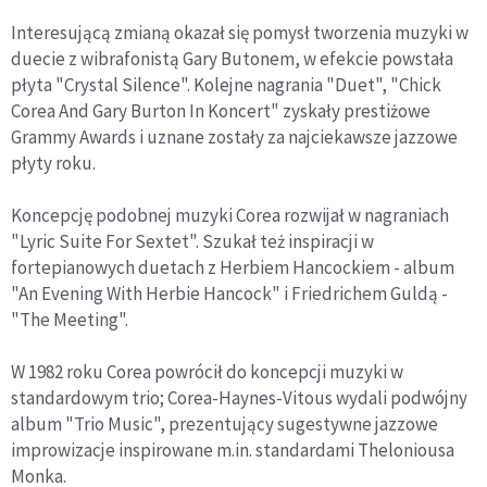
Interesującą zmianą okazał się pomysł tworzenia muzyki w
duecie z wibrafonistą Gary Butonem, w efekcie powstała
płyta "Crystal Silence". Kolejne nagrania "Duet", "Chick
Corea And Gary Burton In Koncert" zyskały prestiżowe
Grammy Awards i uznane zostały za najciekawsze jazzowe
płyty roku.
Koncepcję podobnej muzyki Corea rozwijał w nagraniach
"Lyric Suite For Sextet". Szukał też inspiracji w
fortepianowych duetach z Herbiem Hancockiem - album
"An Evening With Herbie Hancock" i Friedrichem Guldą -
"The Meeting".
W 1982 roku Corea powrócił do koncepcji muzyki w
standardowym trio; Corea-Haynes-Vitous wydali podwójny
album "Trio Music", prezentujący sugestywne jazzowe
improwizacje inspirowane m.in. standardami Theloniousa
Monka.