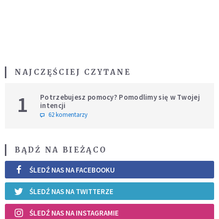
NAJCZĘŚCIEJ CZYTANE
1
Potrzebujesz pomocy? Pomodlimy się w Twojej
intencji
62 komentarzy
BĄDŹ NA BIEŻĄCO
ŚLEDŹ NAS NA FACEBOOKU
ŚLEDŹ NAS NA TWITTERZE
ŚLEDŹ NAS NA INSTAGRAMIE