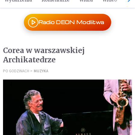
Radio DEON Modlitwa
Corea w warszawskiej
Archikatedrze
PO GODZINACH
MUZYKA