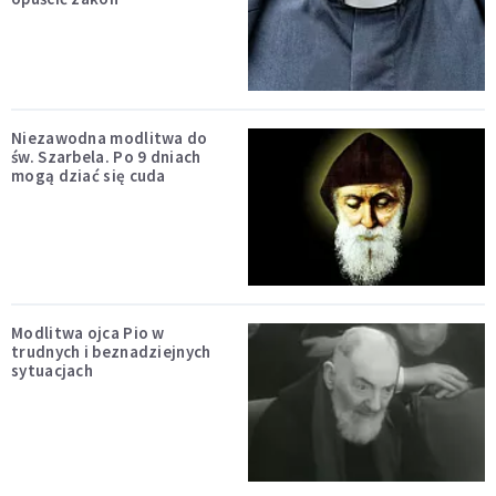
Niezawodna modlitwa do
św. Szarbela. Po 9 dniach
mogą dziać się cuda
Modlitwa ojca Pio w
trudnych i beznadziejnych
sytuacjach