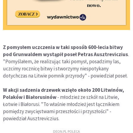
Z pomysłem uczczenia w taki sposób 600-lecia bitwy
pod Grunwaldem wystąpił poseł Petras Ausztreviczius
.
"Pomyślałem, że realizując taki pomysł, posadzimy las,
uczcimy rocznicę bitwy i stworzymy niespotykany
dotychczas na Litwie pomnik przyrody" - powiedział poseł.
W akcji sadzenia drzewek wzięło około 200 Litwinów,
Polaków i Białorusinów
- młodzież ze szkół na Litwie,
Łotwie i Białorusi. "To właśnie młodzież jest łącznikiem
pomiędzy zwycięstwami przeszłości i przyszłości" -
powiedział Ausztreviczius.
DEON.PL POLECA