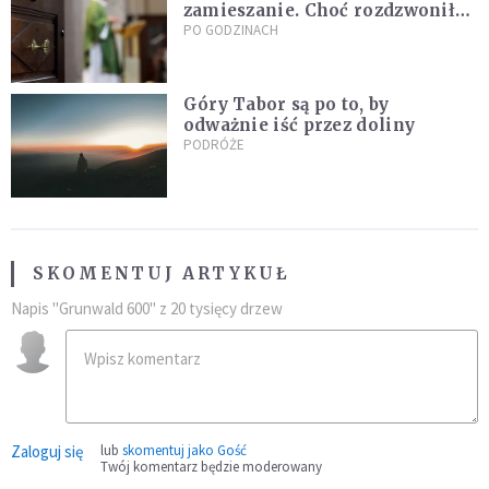
zamieszanie. Choć rozdzwoniły
się telefony z całego kraju,
PO GODZINACH
przyznał, że niczego nie żałuje
Góry Tabor są po to, by
odważnie iść przez doliny
PODRÓŻE
SKOMENTUJ ARTYKUŁ
Napis "Grunwald 600" z 20 tysięcy drzew
Zaloguj się
lub
skomentuj jako Gość
Twój komentarz będzie moderowany