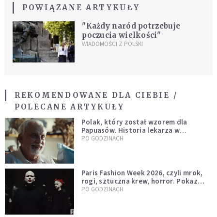
POWIĄZANE ARTYKUŁY
"Każdy naród potrzebuje
poczucia wielkości"
WIADOMOŚCI Z POLSKI
REKOMENDOWANE DLA CIEBIE /
POLECANE ARTYKUŁY
Polak, który został wzorem dla
Papuasów. Historia lekarza w
sutannie, który uleczył dżunglę
PO GODZINACH
Paris Fashion Week 2026, czyli mrok,
rogi, sztuczna krew, horror. Pokaz
mody czy fascynacja diabłem?
PO GODZINACH