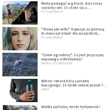
Miała pomagać w górach, dziś coraz
częściej rani. Co stało się z
Tatromaniakami?
PO GODZINACH
"Słowa jak wilki". Kapucyn za pomocą
AI stworzył utwór dla wszystkich,
którzy doświadczają hejtu
PO GODZINACH
"Zimni ogrodnicy". Co jest przyczyną
majowego ochłodzenia?
NAUKA I TECHNOLOGIA
Wiktor rekordzistą systemu
kaucyjnego. 15-latek zebrał ponad 7
tys. butelek i puszek
ŚWIAT
Wielka polityka, mroki Hollywood i