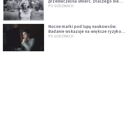
przedwczesna śmierć. Dlaczego nie
możemy przestać mówić o Marilyn
PO GODZINACH
Monroe?
Nocne marki pod lupą naukowców.
Badanie wskazuje na większe ryzyko
zawału
PO GODZINACH