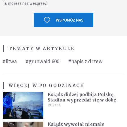
Tu możesz nas wesprzeć.
WSPOMÓŻ NAS
TEMATY W ARTYKULE
#litwa
#grunwald 600
#napis z drzew
WIĘCEJ W:
PO GODZINACH
Ksiądz didżej podbija Polskę.
Stadion wyprzedał się w dobę
MUZYKA
Ksiądz wywołał niemałe