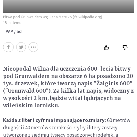
Bitwa pod Grunwaldem wg. Jana Matejko (źr. wikipedia.org)
15 lat temu
PAP / ad
Nieopodal Wilna dla uczczenia 600-lecia bitwy
pod Grunwaldem na obszarze 6 ha posadzono 20
tys. drzewek, które tworzą napis "Żalgiris 600"
("Grunwald 600"). Za kilka lat napis, widoczny z
wysokości 2 km, będzie witał lądujących na
wileńskim lotnisku.
Każda z liter i cyfr ma imponujące rozmiary:
60 metrów
długości i 40 metrów szerokości. Cyfry i litery zostały
utworzone z siedmiu tysięcy posadzonych jodełek, a