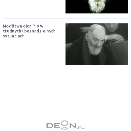
Modlitwa ojca Pio w
trudnych i beznadziejnych
sytuacjach