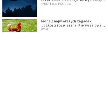
że "to technologia obcych"
NAUKA I TECHNOLOGIA
Jedna z największych zagadek
ludzkości rozwiązana. Pierwsza była
kura, a nie jajko
ŚWIAT
Czy tak wyglądał Jezus?
NAUKA I TECHNOLOGIA