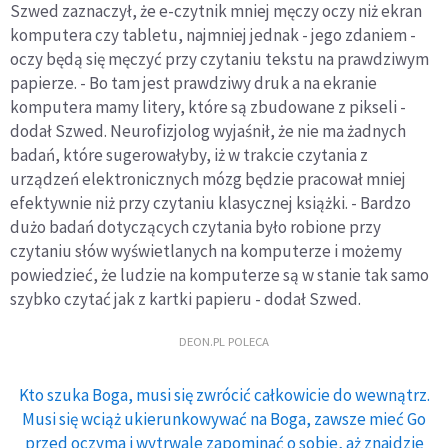
Szwed zaznaczył, że e-czytnik mniej męczy oczy niż ekran
komputera czy tabletu, najmniej jednak - jego zdaniem -
oczy będą się męczyć przy czytaniu tekstu na prawdziwym
papierze. - Bo tam jest prawdziwy druk a na ekranie
komputera mamy litery, które są zbudowane z pikseli -
dodał Szwed. Neurofizjolog wyjaśnił, że nie ma żadnych
badań, które sugerowałyby, iż w trakcie czytania z
urządzeń elektronicznych mózg będzie pracował mniej
efektywnie niż przy czytaniu klasycznej książki. - Bardzo
dużo badań dotyczących czytania było robione przy
czytaniu słów wyświetlanych na komputerze i możemy
powiedzieć, że ludzie na komputerze są w stanie tak samo
szybko czytać jak z kartki papieru - dodał Szwed.
DEON.PL POLECA
Kto szuka Boga, musi się zwrócić całkowicie do wewnątrz.
Musi się wciąż ukierunkowywać na Boga, zawsze mieć Go
przed oczyma i wytrwale zapominać o sobie, aż znajdzie