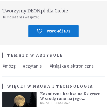
Tworzymy DEON.pl dla Ciebie
Tu możesz nas wesprzeć.
WSPOMÓŻ NAS
TEMATY W ARTYKULE
#mózg
#czytanie
#książka elektroniczna
WIĘCEJ W:
NAUKA I TECHNOLOGIA
Kosmiczna kraksa na Księżycu.
W środę rano na jego
powierzchni dojdzie do
NAUKA I TECHNOLOGIA