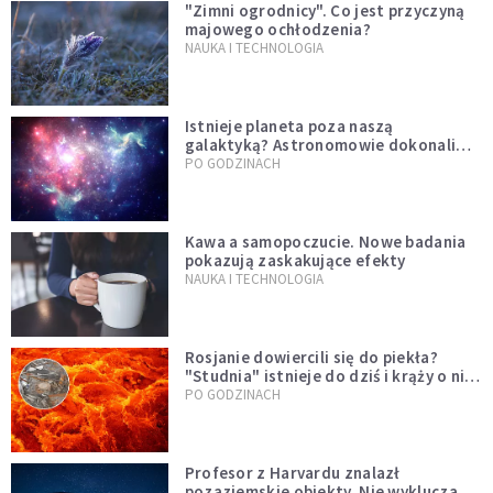
"Zimni ogrodnicy". Co jest przyczyną
majowego ochłodzenia?
NAUKA I TECHNOLOGIA
Istnieje planeta poza naszą
galaktyką? Astronomowie dokonali
niezwykłego odkrycia
PO GODZINACH
Kawa a samopoczucie. Nowe badania
pokazują zaskakujące efekty
NAUKA I TECHNOLOGIA
Rosjanie dowiercili się do piekła?
"Studnia" istnieje do dziś i krąży o niej
legenda, w której jest ziarno prawdy
PO GODZINACH
Profesor z Harvardu znalazł
pozaziemskie obiekty. Nie wyklucza,