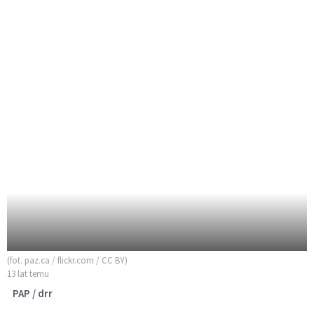
(fot. paz.ca / flickr.com / CC BY)
13 lat temu
PAP / drr