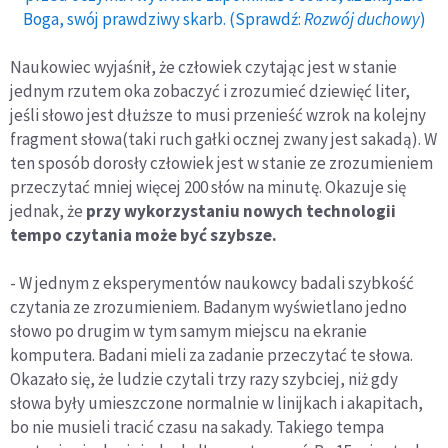
Boga, swój prawdziwy skarb. (Sprawdź:
Rozwój duchowy
)
Naukowiec wyjaśnił, że człowiek czytając jest w stanie
jednym rzutem oka zobaczyć i zrozumieć dziewięć liter,
jeśli słowo jest dłuższe to musi przenieść wzrok na kolejny
fragment słowa(taki ruch gałki ocznej zwany jest sakadą). W
ten sposób dorosły człowiek jest w stanie ze zrozumieniem
przeczytać mniej więcej 200 słów na minutę. Okazuje się
jednak, że
przy wykorzystaniu nowych technologii
tempo czytania może być szybsze.
- W jednym z eksperymentów naukowcy badali szybkość
czytania ze zrozumieniem. Badanym wyświetlano jedno
słowo po drugim w tym samym miejscu na ekranie
komputera. Badani mieli za zadanie przeczytać te słowa.
Okazało się, że ludzie czytali trzy razy szybciej, niż gdy
słowa były umieszczone normalnie w linijkach i akapitach,
bo nie musieli tracić czasu na sakady. Takiego tempa