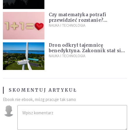
niezwykłego zdarzenia
Czy matematyka potrafi
przewidzieć rozstanie?
Naukowcy stworzyli model
NAUKA I TECHNOLOGIA
miłości
Dron odkrył tajemnicę
benedyktyna. Zakonnik stał się
sławny
NAUKA I TECHNOLOGIA
SKOMENTUJ ARTYKUŁ
Ebook nie ebook, mózg pracuje tak samo