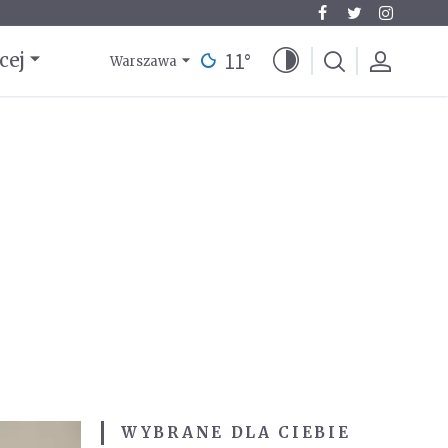
11
°
cej
Warszawa
WYBRANE DLA CIEBIE