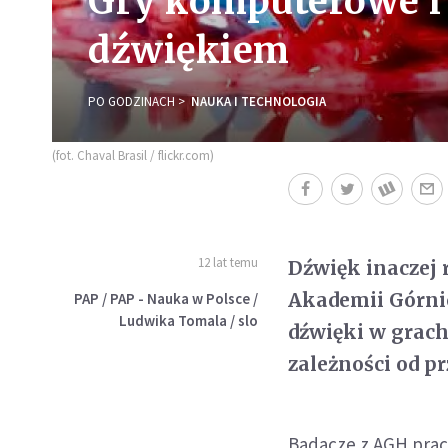
Gry komputerowe i
dźwiękiem
PO GODZINACH
NAUKA I TECHNOLOGIA
(fot. Chaval Brasil / flickr.com)
12 lat temu
Dźwięk inaczej r
Akademii Górni
PAP / PAP - Nauka w Polsce /
Ludwika Tomala / slo
dźwięki w grac
zależności od pr
Badacze z AGH pracu