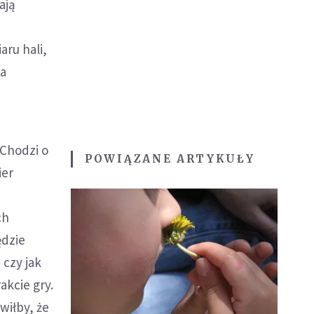
ają
ru hali,
ia
 Chodzi o
POWIĄZANE ARTYKUŁY
ier
ch
ędzie
 czy jak
akcie gry.
wiłby, że