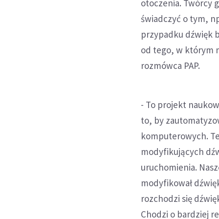
otoczenia. Twórcy g
świadczyć o tym, np
przypadku dźwięk b
od tego, w którym mi
rozmówca PAP.
- To projekt naukow
to, by zautomatyzow
komputerowych. Ter
modyfikujących dźwi
uruchomienia. Nasz
modyfikował dźwięk w
rozchodzi się dźwię
Chodzi o bardziej r