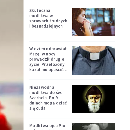
Skuteczna
modlitwa w
sprawach trudnych
i beznadziejnych
W dzień odprawiał
Mszę, w nocy
prowadził drugie
życie. Przełożony
kazał mu opuścić
zakon
Niezawodna
modlitwa do św.
Szarbela. Po 9
dniach mogą dziać
się cuda
Modlitwa ojca Pio