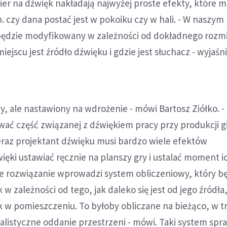
ier na dźwięk nakładają najwyżej proste efekty, które m
. czy dana postać jest w pokoiku czy w hali. - W naszym
ędzie modyfikowany w zależności od dokładnego rozmia
ejscu jest źródło dźwięku i gdzie jest słuchacz - wyjaśn
y, ale nastawiony na wdrożenie - mówi Bartosz Ziółko. -
ać część związanej z dźwiękiem pracy przy produkcji g
az projektant dźwięku musi bardzo wiele efektów
ęki ustawiać ręcznie na planszy gry i ustalać moment i
e rozwiązanie wprowadzi system obliczeniowy, który b
 zależności od tego, jak daleko się jest od jego źródła,
k w pomieszczeniu. To byłoby obliczane na bieżąco, w tr
ealistyczne oddanie przestrzeni - mówi. Taki system spra