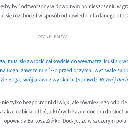
ógłby być odtworzony w dowolnym pomieszczeniu w grz
e się rozchodził w sposób odpowiedni dla danego otoc
DEON.PL POLECA
ga, musi się zwrócić całkowicie do wewnątrz. Musi się w
a Boga, zawsze mieć Go przed oczyma i wytrwale zap
dzie Boga, swój prawdziwy skarb. (Sprawdź:
Rozwój duc
o nie tylko bezpośredni dźwięk, ale również jego odbicie
A także odbicia odbić, z których każde dociera do słucha
 opowiada Bartosz Ziółko. Dodaje, że w szczerym polu 