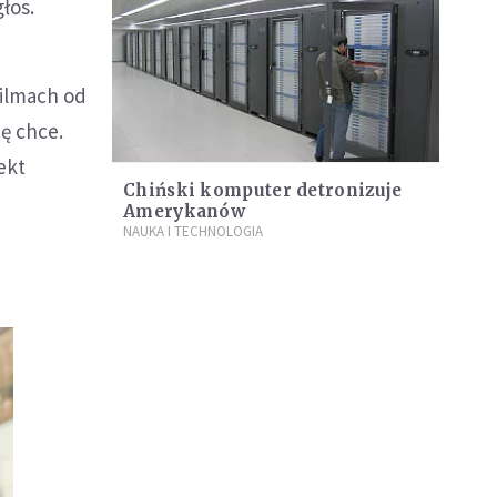
łos.
filmach od
nę chce.
ekt
Chiński komputer detronizuje
Amerykanów
NAUKA I TECHNOLOGIA