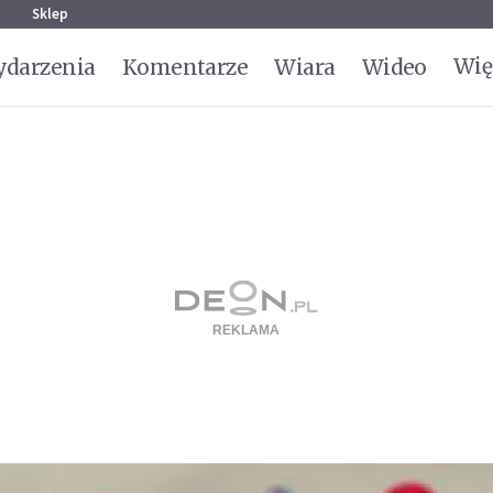
g
Sklep
Wię
darzenia
Komentarze
Wiara
Wideo