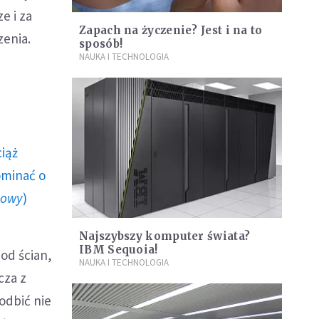
e i za
Zapach na życzenie? Jest i na to
zenia.
sposób!
NAUKA I TECHNOLOGIA
ciąż
ominać o
howy
)
Najszybszy komputer świata?
IBM Sequoia!
 od ścian,
NAUKA I TECHNOLOGIA
cza z
odbić nie