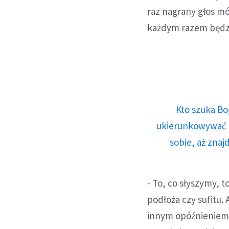
raz nagrany głos m
każdym razem będzi
Kto szuka Bo
ukierunkowywać n
sobie, aż znaj
- To, co słyszymy, t
podłoża czy sufitu. 
innym opóźnieniem -