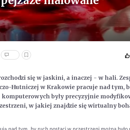
 pejzaże malowane
ozchodzi się w jaskini, a inaczej - w hali. Zes
czo-Hutniczej w Krakowie pracuje nad tym, 
h komputerowych były precyzyjnie modyfik
zestrzeni, w jakiej znajdzie się wirtualny boh
ją nad tym, by ruch postaci w przestrzeni można było n