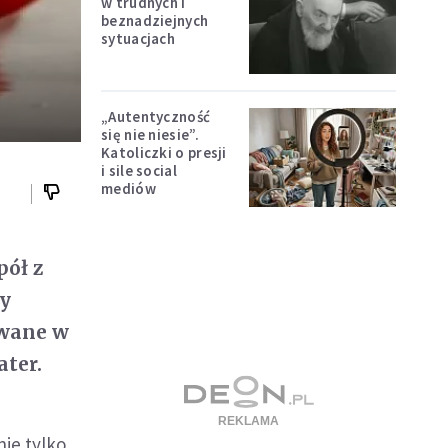
w trudnych i
beznadziejnych
sytuacjach
„Autentyczność
się nie niesie”.
Katoliczki o presji
i sile social
mediów
pół z
by
owane w
ater.
ie tylko