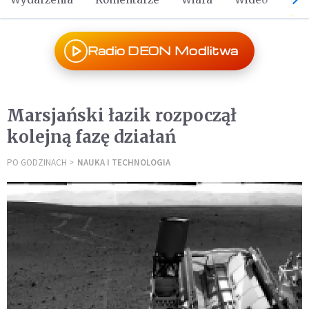
Radio DEON Modlitwa
Marsjański łazik rozpoczął
kolejną fazę działań
PO GODZINACH
NAUKA I TECHNOLOGIA