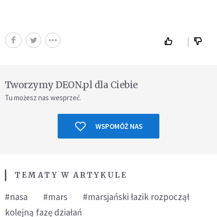
Tworzymy DEON.pl dla Ciebie
Tu możesz nas wesprzeć.
WSPOMÓŻ NAS
TEMATY W ARTYKULE
#nasa
#mars
#marsjański łazik rozpoczął
kolejną fazę działań