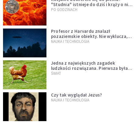
"Studnia" istnieje do dziś i krąży o niej
legenda, w której jest ziarno prawdy
PO GODZINACH
Profesor z Harvardu znalazł
pozaziemskie obiekty. Nie wyklucza,
że "to technologia obcych"
NAUKA I TECHNOLOGIA
Jedna z największych zagadek
ludzkości rozwiązana. Pierwsza była
kura, a nie jajko
ŚWIAT
Czy tak wyglądał Jezus?
NAUKA I TECHNOLOGIA