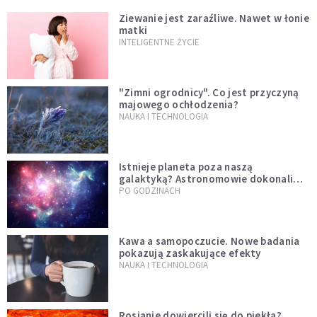
Ziewanie jest zaraźliwe. Nawet w łonie
matki
INTELIGENTNE ŻYCIE
"Zimni ogrodnicy". Co jest przyczyną
majowego ochłodzenia?
NAUKA I TECHNOLOGIA
Istnieje planeta poza naszą
galaktyką? Astronomowie dokonali
niezwykłego odkrycia
PO GODZINACH
Kawa a samopoczucie. Nowe badania
pokazują zaskakujące efekty
NAUKA I TECHNOLOGIA
Rosjanie dowiercili się do piekła?