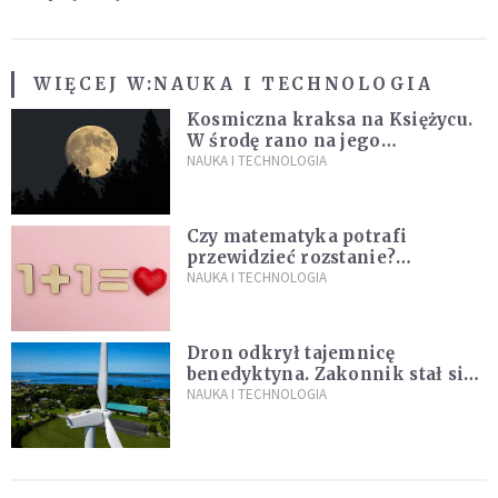
WIĘCEJ W:
NAUKA I TECHNOLOGIA
Kosmiczna kraksa na Księżycu.
W środę rano na jego
powierzchni dojdzie do
NAUKA I TECHNOLOGIA
niezwykłego zdarzenia
Czy matematyka potrafi
przewidzieć rozstanie?
Naukowcy stworzyli model
NAUKA I TECHNOLOGIA
miłości
Dron odkrył tajemnicę
benedyktyna. Zakonnik stał się
sławny
NAUKA I TECHNOLOGIA