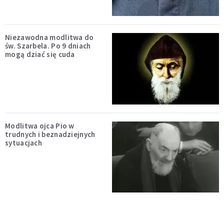
Niezawodna modlitwa do
św. Szarbela. Po 9 dniach
mogą dziać się cuda
Modlitwa ojca Pio w
trudnych i beznadziejnych
sytuacjach