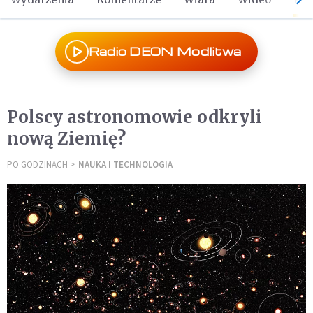
Radio DEON Modlitwa
Polscy astronomowie odkryli
nową Ziemię?
PO GODZINACH
NAUKA I TECHNOLOGIA