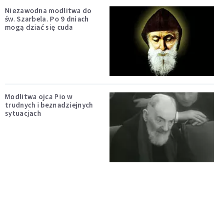
Niezawodna modlitwa do
św. Szarbela. Po 9 dniach
mogą dziać się cuda
Modlitwa ojca Pio w
trudnych i beznadziejnych
sytuacjach