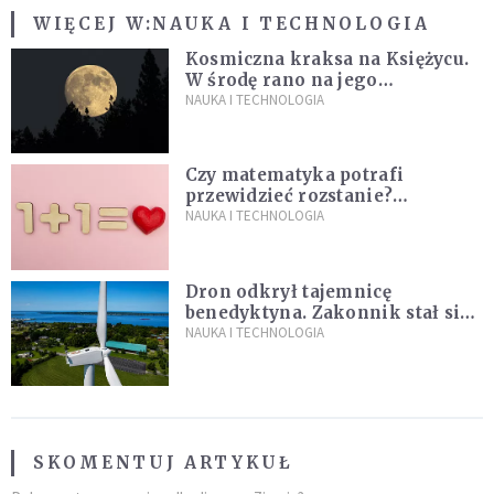
WIĘCEJ W:
NAUKA I TECHNOLOGIA
Kosmiczna kraksa na Księżycu.
W środę rano na jego
powierzchni dojdzie do
NAUKA I TECHNOLOGIA
niezwykłego zdarzenia
Czy matematyka potrafi
przewidzieć rozstanie?
Naukowcy stworzyli model
NAUKA I TECHNOLOGIA
miłości
Dron odkrył tajemnicę
benedyktyna. Zakonnik stał się
sławny
NAUKA I TECHNOLOGIA
SKOMENTUJ ARTYKUŁ