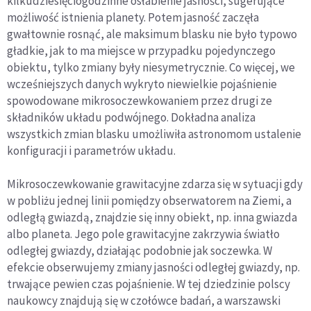
kilkudziesięciogodzinne osłabienie jasności, sugerujące
możliwość istnienia planety. Potem jasność zaczęła
gwałtownie rosnąć, ale maksimum blasku nie było typowo
gładkie, jak to ma miejsce w przypadku pojedynczego
obiektu, tylko zmiany były niesymetrycznie. Co więcej, we
wcześniejszych danych wykryto niewielkie pojaśnienie
spowodowane mikrosoczewkowaniem przez drugi ze
składników układu podwójnego. Dokładna analiza
wszystkich zmian blasku umożliwiła astronomom ustalenie
konfiguracji i parametrów układu.
Mikrosoczewkowanie grawitacyjne zdarza się w sytuacji gdy
w pobliżu jednej linii pomiędzy obserwatorem na Ziemi, a
odległą gwiazdą, znajdzie się inny obiekt, np. inna gwiazda
albo planeta. Jego pole grawitacyjne zakrzywia światło
odległej gwiazdy, działając podobnie jak soczewka. W
efekcie obserwujemy zmiany jasności odległej gwiazdy, np.
trwające pewien czas pojaśnienie. W tej dziedzinie polscy
naukowcy znajdują się w czołówce badań, a warszawski