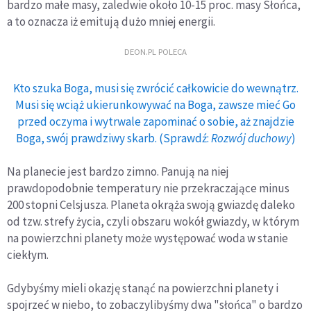
bardzo małe masy, zaledwie około 10-15 proc. masy Słońca,
a to oznacza iż emitują dużo mniej energii.
DEON.PL POLECA
Kto szuka Boga, musi się zwrócić całkowicie do wewnątrz.
Musi się wciąż ukierunkowywać na Boga, zawsze mieć Go
przed oczyma i wytrwale zapominać o sobie, aż znajdzie
Boga, swój prawdziwy skarb. (Sprawdź:
Rozwój duchowy
)
Na planecie jest bardzo zimno. Panują na niej
prawdopodobnie temperatury nie przekraczające minus
200 stopni Celsjusza. Planeta okrąża swoją gwiazdę daleko
od tzw. strefy życia, czyli obszaru wokół gwiazdy, w którym
na powierzchni planety może występować woda w stanie
ciekłym.
Gdybyśmy mieli okazję stanąć na powierzchni planety i
spojrzeć w niebo, to zobaczylibyśmy dwa "słońca" o bardzo