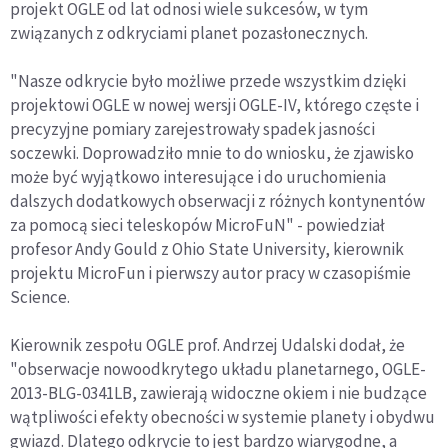
projekt OGLE od lat odnosi wiele sukcesów, w tym
związanych z odkryciami planet pozasłonecznych.
"Nasze odkrycie było możliwe przede wszystkim dzięki
projektowi OGLE w nowej wersji OGLE-IV, którego częste i
precyzyjne pomiary zarejestrowały spadek jasności
soczewki. Doprowadziło mnie to do wniosku, że zjawisko
może być wyjątkowo interesujące i do uruchomienia
dalszych dodatkowych obserwacji z różnych kontynentów
za pomocą sieci teleskopów MicroFuN" - powiedział
profesor Andy Gould z Ohio State University, kierownik
projektu MicroFun i pierwszy autor pracy w czasopiśmie
Science.
Kierownik zespołu OGLE prof. Andrzej Udalski dodał, że
"obserwacje nowoodkrytego układu planetarnego, OGLE-
2013-BLG-0341LB, zawierają widoczne okiem i nie budzące
wątpliwości efekty obecności w systemie planety i obydwu
gwiazd. Dlatego odkrycie to jest bardzo wiarygodne, a