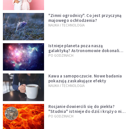
"Zimni ogrodnicy". Co jest przyczyną
majowego ochłodzenia?
NAUKA I TECHNOLOGIA
Istnieje planeta poza naszą
galaktyką? Astronomowie dokonali
niezwykłego odkrycia
PO GODZINACH
Kawa a samopoczucie. Nowe badania
pokazują zaskakujące efekty
NAUKA I TECHNOLOGIA
Rosjanie dowiercili się do piekła?
"Studnia" istnieje do dziś i krąży o niej
legenda, w której jest ziarno prawdy
PO GODZINACH