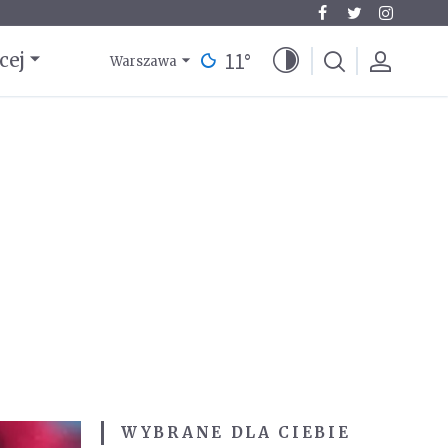
11
°
cej
Warszawa
WYBRANE DLA CIEBIE