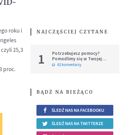
VID-
go roku i
NAJCZĘŚCIEJ CZYTANE
Angeles
czyli 25,3
Potrzebujesz pomocy?
1
Pomodlimy się w Twojej
intencji
62 komentarzy
3 proc.
BĄDŹ NA BIEŻĄCO
ŚLEDŹ NAS NA FACEBOOKU
ŚLEDŹ NAS NA TWITTERZE