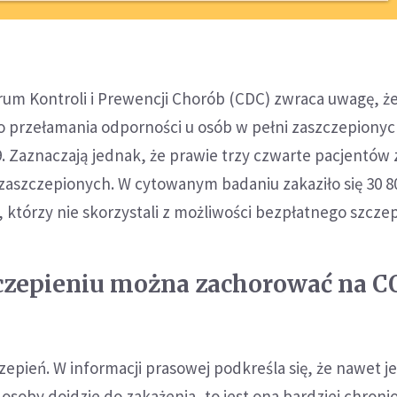
um Kontroli i Prewencji Chorób (CDC) zwraca uwagę, że
do przełamania odporności u osób w pełni zaszczepiony
. Zaznaczają jednak, że prawie trzy czwarte pacjentów 
 zaszczepionych. W cytowanym badaniu zakaziło się 30 8
h, którzy nie skorzystali z możliwości bezpłatnego szczep
czepieniu można zachorować na C
epień. W informacji prasowej podkreśla się, że nawet je
 osoby dojdzie do zakażenia, to jest ona bardziej chron