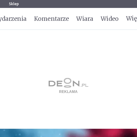
g
Sklep
Wię
darzenia
Komentarze
Wiara
Wideo