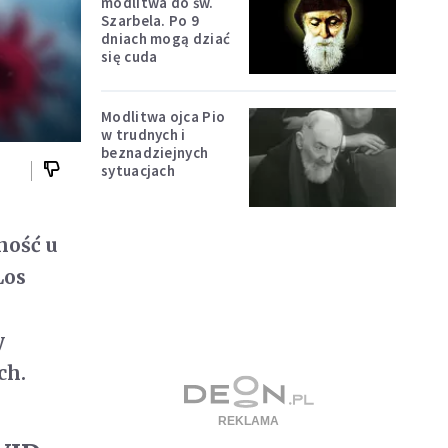
modlitwa do św.
Szarbela. Po 9
dniach mogą dziać
się cuda
Modlitwa ojca Pio
w trudnych i
beznadziejnych
sytuacjach
ność u
Los
y
ch.