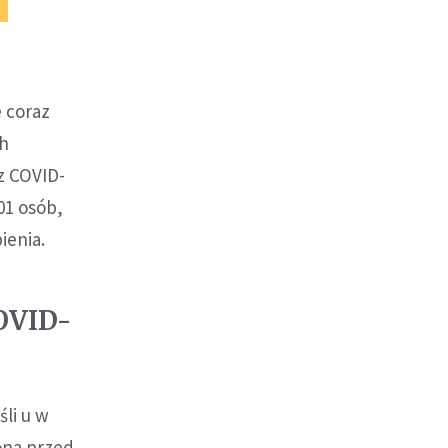
 coraz
ch
z COVID-
01 osób,
ienia.
OVID-
śli u w
iona przed