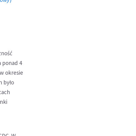
zność
a ponad 4
w okresie
h było
cach
nki
 CDC. W