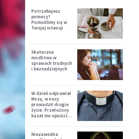
Potrzebujesz
pomocy?
Pomodlimy się w
Twojej intencji
Skuteczna
modlitwa w
sprawach trudnych
i beznadziejnych
W dzień odprawiał
Mszę, w nocy
prowadził drugie
życie. Przełożony
kazał mu opuścić
zakon
Niezawodna