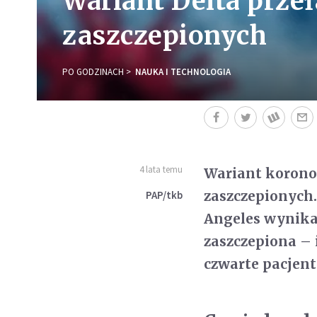
Wariant Delta prze
zaszczepionych
PO GODZINACH
NAUKA I TECHNOLOGIA
4 lata temu
Wariant koronow
zaszczepionych
PAP/tkb
Angeles wynika,
zaszczepiona – 
czwarte pacjent