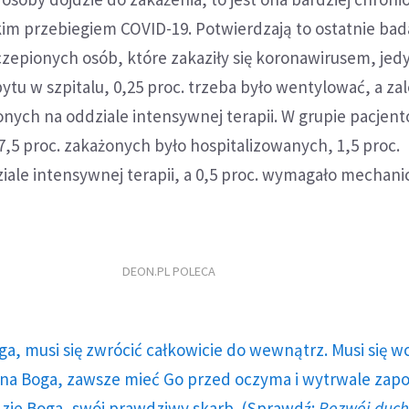
ężkim przebiegiem COVID-19. Potwierdzają to ostatnie bad
zepionych osób, które zakaziły się koronawirusem, jedy
tu w szpitalu, 0,25 proc. trzeba było wentylować, a za
zonych na oddziale intensywnej terapii. W grupie pacjen
,5 proc. zakażonych było hospitalizowanych, 1,5 proc.
ale intensywnej terapii, a 0,5 proc. wymagało mechani
DEON.PL POLECA
ga, musi się zwrócić całkowicie do wewnątrz. Musi się w
a Boga, zawsze mieć Go przed oczyma i wytrwale zap
dzie Boga, swój prawdziwy skarb. (Sprawdź:
Rozwój duc