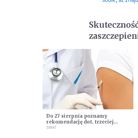
Skuteczność
zaszczepien
Do 27 sierpnia poznamy
rekomendację dot. trzeciej
dawki szczepienia
ŚWIAT