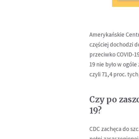
Amerykańskie Centr
częściej dochodzi 
przeciwko COVID-19
19 nie było w ogóle
czyli 71,4 proc. tyc
Czy po zasz
19?
CDC zachęca do szcz
pełni zaszczepionej