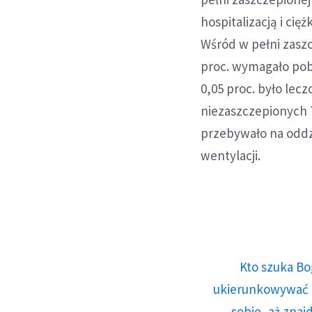
hospitalizacją i ci
Wśród w pełni zaszc
proc. wymagało poby
0,05 proc. było lec
niezaszczepionych 7
przebywało na oddzi
wentylacji.
Kto szuka Bo
ukierunkowywać n
sobie, aż znaj