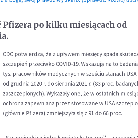
 Pfizera po kilku miesiącach od
ia.
CDC potwierdza, że z upływem miesięcy spada skutec
szczepień przeciwko COVID-19. Wskazują na to badani
tys. pracowników medycznych w sześciu stanach USA 
od grudnia 2020 r. do sierpnia 2021 r. (83 proc. badanyc
zaszczepionych). Wykazały one, że w ostatnich miesią
ochrona zapewniana przez stosowane w USA szczepio
(głównie Pfizera) zmniejszyła się z 91 do 66 proc.
„Szczepionki są jednak wciąż skuteczne” – zapewnia