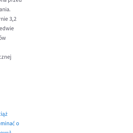
ania.
nie 3,2
ledwie
tów
cznej
ciąż
ominać o
howy
)