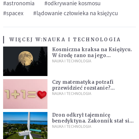
#astronomia
#odkrywanie kosmosu
#spacex
#lądowanie człowieka na księżycu
WIĘCEJ W:
NAUKA I TECHNOLOGIA
Kosmiczna kraksa na Księżycu.
W środę rano na jego
powierzchni dojdzie do
NAUKA I TECHNOLOGIA
niezwykłego zdarzenia
Czy matematyka potrafi
przewidzieć rozstanie?
Naukowcy stworzyli model
NAUKA I TECHNOLOGIA
miłości
Dron odkrył tajemnicę
benedyktyna. Zakonnik stał się
sławny
NAUKA I TECHNOLOGIA