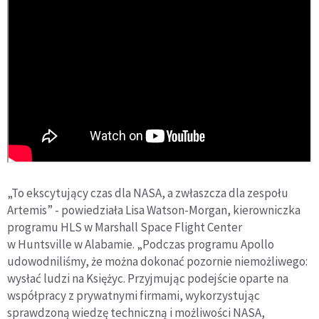
„To ekscytujący czas dla NASA, a zwłaszcza dla zespołu
Artemis” - powiedziała Lisa Watson-Morgan, kierowniczka
programu HLS w Marshall Space Flight Center
w Huntsville w Alabamie. „Podczas programu Apollo
udowodniliśmy, że można dokonać pozornie niemożliwego:
wysłać ludzi na Księżyc. Przyjmując podejście oparte na
współpracy z prywatnymi firmami, wykorzystując
sprawdzoną wiedzę techniczną i możliwości NASA,