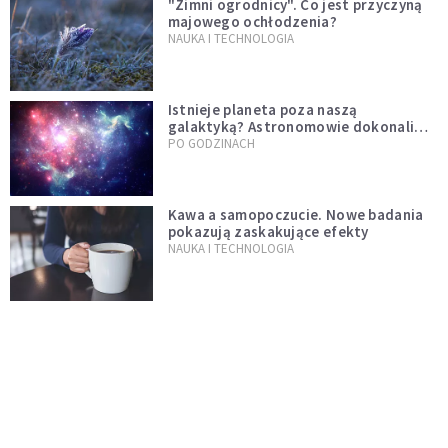
"Zimni ogrodnicy". Co jest przyczyną
majowego ochłodzenia?
NAUKA I TECHNOLOGIA
Istnieje planeta poza naszą
galaktyką? Astronomowie dokonali
niezwykłego odkrycia
PO GODZINACH
Kawa a samopoczucie. Nowe badania
pokazują zaskakujące efekty
NAUKA I TECHNOLOGIA
Rosjanie dowiercili się do piekła?
"Studnia" istnieje do dziś i krąży o niej
legenda, w której jest ziarno prawdy
PO GODZINACH
Profesor z Harvardu znalazł
pozaziemskie obiekty. Nie wyklucza,