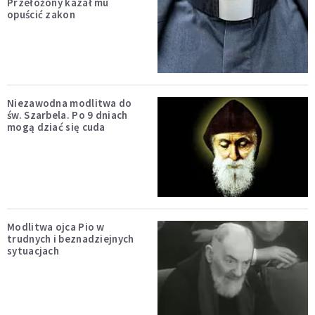
Przełożony kazał mu
opuścić zakon
Niezawodna modlitwa do
św. Szarbela. Po 9 dniach
mogą dziać się cuda
Modlitwa ojca Pio w
trudnych i beznadziejnych
sytuacjach