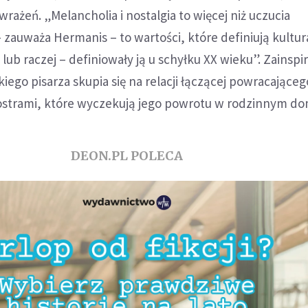
rażeń. „Melancholia i nostalgia to więcej niż uczucia
zauważa Hermanis – to wartości, które definiują kultur
ub raczej – definiowały ją u schyłku XX wieku”. Zainsp
ego pisarza skupia się na relacji łączącej powracająceg
iostrami, które wyczekują jego powrotu w rodzinnym do
DEON.PL POLECA