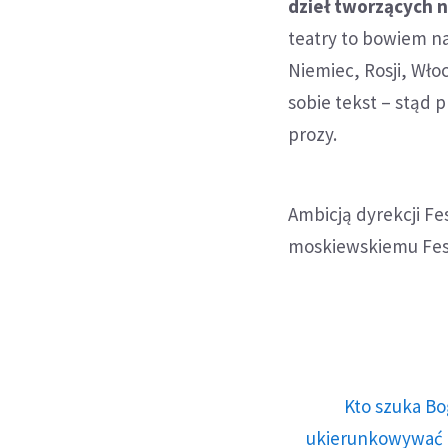
dzieł tworzących n
teatry to bowiem na
Niemiec, Rosji, Wło
sobie tekst – stąd 
prozy.
Ambicją dyrekcji Fe
moskiewskiemu Fest
Kto szuka Bo
ukierunkowywać n