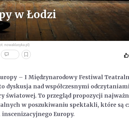
py w Łodzi
ot. nowaklasyka.pl)
ropy – I Mię­dzy­na­ro­dowy Festi­wal Teatral
 to dys­ku­sja nad współ­cze­snymi odczy­ta­niam
ury świa­to­wej. To prze­gląd pro­po­zy­cji naj­waż­
l­nych w poszu­ki­wa­niu spek­ta­kli, które są cz
sce­ni­za­cyj­nego Europy.