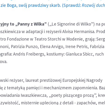
dzie Boga, swój prawdziwy skarb. (Sprawdź:
Rozwój duc
yjny to „Panny z Wilka”
(„Le Signorine di Wilko”) na 
szkiewicza w adaptacji i reżyserii Alvisa Hermanisa. Pro
ro Fondazione w Teatro Storchi w Modenie, grają: Serg
ni, Patrizia Punzo, Elena Arvigo, Irene Petris, Fabrizia 
ografia: Andris Freibergs, kostiumy: Gianluca Sbicc, ruch
lova.
ewski reżyser, laureat prestiżowej Europejskiej Nagrody
 się z tematyką pamięci i mechanizmem zapomnienia. Ba
powiadania Iwaszkiewcza, „poety piszącego prozą”, kre
zywistość, misternie uplecioną z detali - zapachów, mel