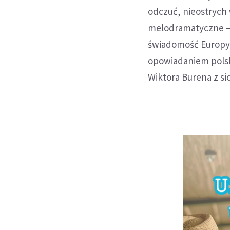
odczuć, nieostrych w
melodramatyczne – 
świadomość Europy l
opowiadaniem polski
Wiktora Burena z s