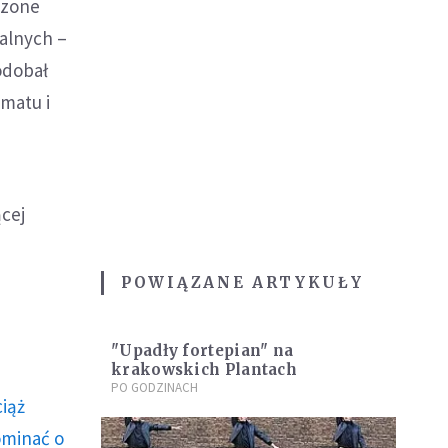
szone
ralnych –
odobał
amatu i
ącej
POWIĄZANE ARTYKUŁY
"Upadły fortepian" na
krakowskich Plantach
PO GODZINACH
ciąż
ominać o