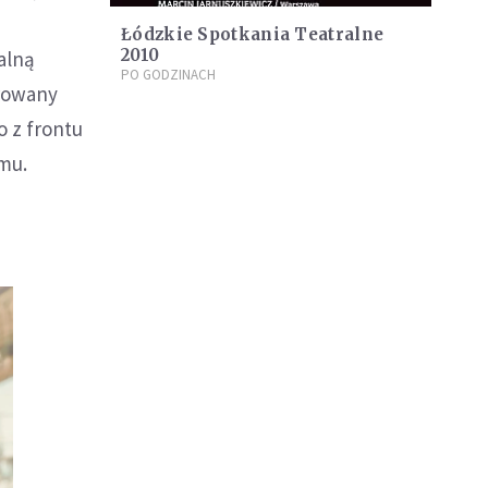
Łódzkie Spotkania Teatralne
2010
alną
PO GODZINACH
irowany
o z frontu
mu.