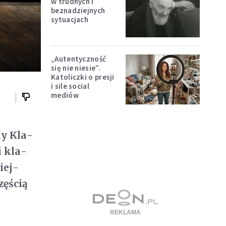
w trudnych i
beznadziejnych
sytuacjach
„Autentyczność
się nie niesie”.
Katoliczki o presji
i sile social
mediów
ny Kla­
i kla­
niej­
ę­ścią