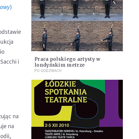
howy
)
podstawie
dukcja
io
Praca polskiego artysty w
Sacchi i
londyńskim metrze
PO GODZINACH
zując na
uje na
odii,