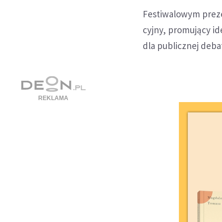
Festi­wa­lo­wym pre­z
cyjny, pro­mu­jący id
dla publicz­nej deba