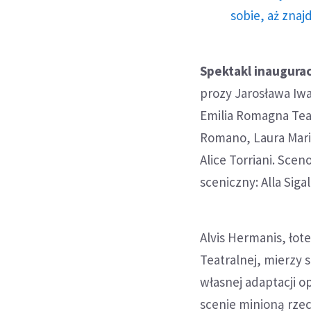
sobie, aż znaj
Spektakl inaugurac
prozy Jarosława Iwa
Emilia Romagna Teat
Romano, Laura Marino
Alice Torriani. Scen
sceniczny: Alla Siga
Alvis Hermanis, łot
Teatralnej, mierzy
własnej adaptacji o
scenie minioną rzec