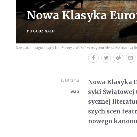
Nowa Klasyka Euro
PO GODZINACH
Spektakl inauguracyjny to „Panny z Wilka” w reżyserii Alvisa Hermanisa (f
15 lat temu
Nowa Klasyka Eu
syki Świa­to­wej
wab
sycz­nej lite­ra­t
szych scen teatra
nowego kanonu in