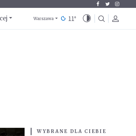
11
°
cej
Warszawa
WYBRANE DLA CIEBIE