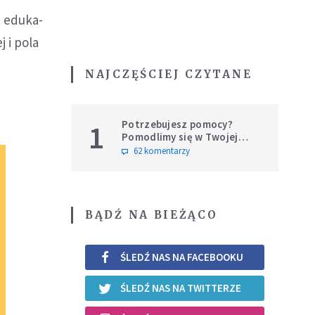
t edu­ka­
j i pola
NAJCZĘŚCIEJ CZYTANE
Potrzebujesz pomocy?
1
Pomodlimy się w Twojej
intencji
62 komentarzy
BĄDŹ NA BIEŻĄCO
ŚLEDŹ NAS NA FACEBOOKU
ŚLEDŹ NAS NA TWITTERZE