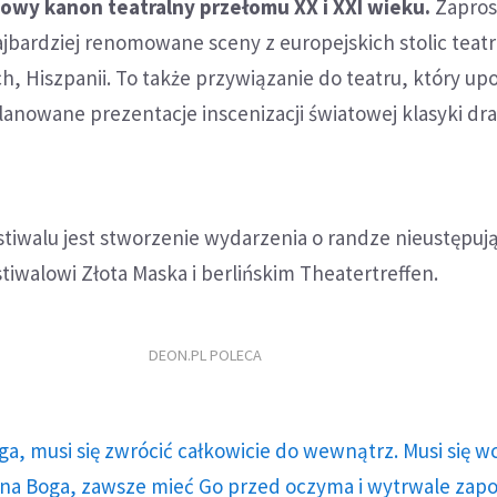
owy kanon teatralny przełomu XX i XXI wieku.
Zapro
jbardziej renomowane sceny z europejskich stolic teat
ch, Hiszpanii. To także przywiązanie do teatru, który up
planowane prezentacje inscenizacji światowej klasyki dr
stiwalu jest stworzenie wydarzenia o randze nieustępuj
iwalowi Złota Maska i berlińskim Theatertreffen.
DEON.PL POLECA
ga, musi się zwrócić całkowicie do wewnątrz. Musi się w
a Boga, zawsze mieć Go przed oczyma i wytrwale zap