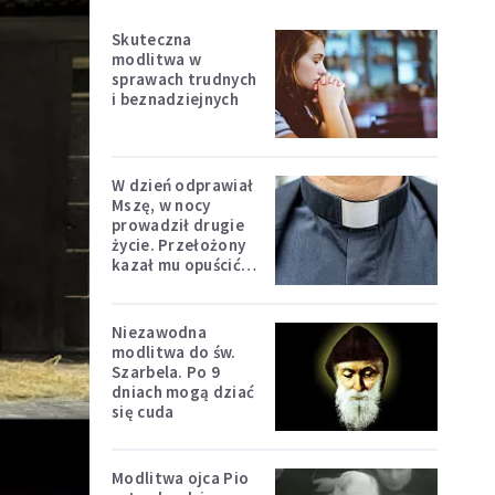
Skuteczna
modlitwa w
sprawach trudnych
i beznadziejnych
W dzień odprawiał
Mszę, w nocy
prowadził drugie
życie. Przełożony
kazał mu opuścić
zakon
Niezawodna
modlitwa do św.
Szarbela. Po 9
dniach mogą dziać
się cuda
Modlitwa ojca Pio