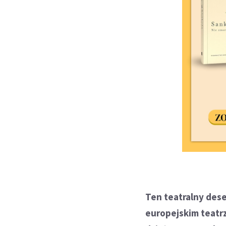
Ten teatralny des
europejskim teatr