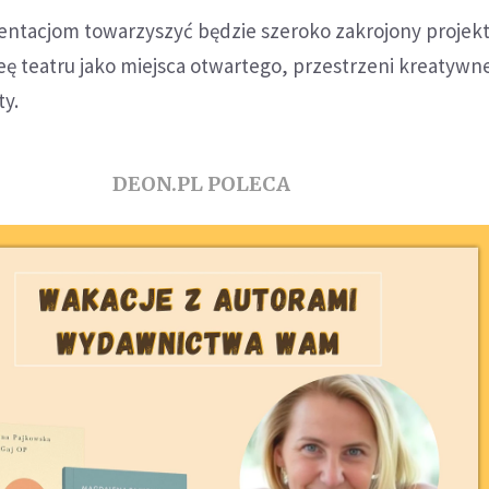
en­ta­cjom towa­rzy­szyć będzie sze­roko zakro­jony pro­jek
eę teatru jako miej­sca otwar­tego, prze­strzeni kre­atyw­ne
ty.
DEON.PL POLECA