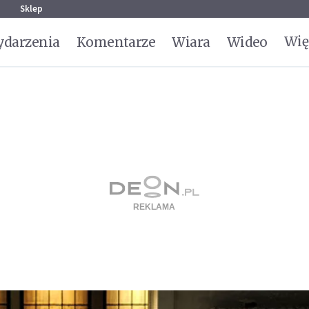
g
Sklep
Wię
darzenia
Komentarze
Wiara
Wideo