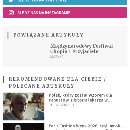
ŚLEDŹ NAS NA INSTAGRAMIE
POWIĄZANE ARTYKUŁY
Międzynarodowy Festiwal
Chopin i Przyjaciele
MUZYKA
REKOMENDOWANE DLA CIEBIE /
POLECANE ARTYKUŁY
Polak, który został wzorem dla
Papuasów. Historia lekarza w
sutannie, który uleczył dżunglę
PO GODZINACH
Paris Fashion Week 2026, czyli mrok,