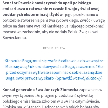
Senator Pawełek nawiązywał do apeli polskiego
emisariusza o ratowanie w czasie II wojny światowej
poddanych eksterminacji Żydów
i jego przekonaniu o
potrzebie stworzenia państwa żydowskiego. Zwrócił uwagę
także na daremne wysiłki Karskiego usiłującego przekonać
mocarstwa zachodnie, aby nie oddały Polski Związkowi
Sowieckiemu.
DEON.PL POLECA
Kto szuka Boga, musi się zwrócić całkowicie do wewnątrz.
Musi się wciąż ukierunkowywać na Boga, zawsze mieć Go
przed oczyma i wytrwale zapominać o sobie, aż znajdzie
Boga, swój prawdziwy skarb. (Sprawdź:
Rozwój duchowy
)
Konsul generalna Ewa Junczyk-Ziomecka
zapewniała w
swym wystąpieniu, że pragnie przedstawić sylwetkę
polskiego emisariusza szkołom w USA i na całym świecie.
"Polska ma w Stanach Zjednoczonych takich bohaterów,