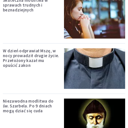
Skuteczna modlitwa w
sprawach trudnych i
beznadziejnych
W dzień odprawiał Mszę, w
nocy prowadził drugie życie.
Przełożony kazał mu
opuścić zakon
Niezawodna modlitwa do
św. Szarbela. Po 9 dniach
mogą dziać się cuda