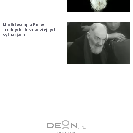
Modlitwa ojca Pio w
trudnych i beznadziejnych
sytuacjach