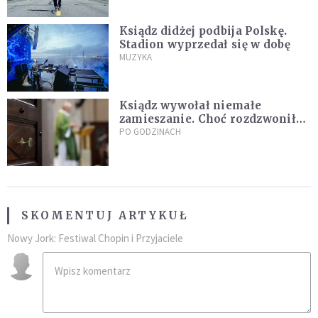
Ksiądz didżej podbija Polskę.
Stadion wyprzedał się w dobę
MUZYKA
Ksiądz wywołał niemałe
zamieszanie. Choć rozdzwoniły
się telefony z całego kraju,
PO GODZINACH
przyznał, że niczego nie żałuje
SKOMENTUJ ARTYKUŁ
Nowy Jork: Festiwal Chopin i Przyjaciele