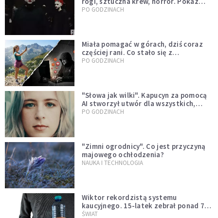
rogi, sztuczna krew, horror. Pokaz
mody czy fascynacja diabłem?
PO GODZINACH
Miała pomagać w górach, dziś coraz
częściej rani. Co stało się z
Tatromaniakami?
PO GODZINACH
"Słowa jak wilki". Kapucyn za pomocą
AI stworzył utwór dla wszystkich,
którzy doświadczają hejtu
PO GODZINACH
"Zimni ogrodnicy". Co jest przyczyną
majowego ochłodzenia?
NAUKA I TECHNOLOGIA
Wiktor rekordzistą systemu
kaucyjnego. 15-latek zebrał ponad 7
tys. butelek i puszek
ŚWIAT