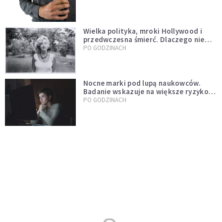
Wielka polityka, mroki Hollywood i
przedwczesna śmierć. Dlaczego nie
możemy przestać mówić o Marilyn
PO GODZINACH
Monroe?
Nocne marki pod lupą naukowców.
Badanie wskazuje na większe ryzyko
zawału
PO GODZINACH