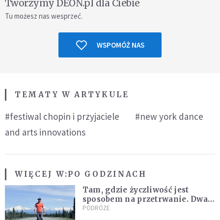
Tworzymy DEON.pl dla Ciebie
Tu możesz nas wesprzeć.
WSPOMÓŻ NAS
TEMATY W ARTYKULE
#festiwal chopin i przyjaciele
#new york dance
and arts innovations
WIĘCEJ W:
PO GODZINACH
Tam, gdzie życzliwość jest
sposobem na przetrwanie. Dwa
tygodnie na Alasce [REPORTAŻ]
PODRÓŻE