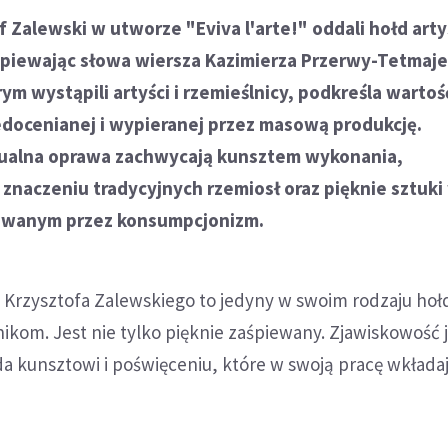
f Zalewski w utworze "Eviva l'arte!" oddali hołd art
śpiewając słowa wiersza Kazimierza Przerwy-Tetmaje
ym wystąpili artyści i rzemieślnicy, podkreśla wartoś
iedocenianej i wypieranej przez masową produkcję.
zualna oprawa zachwycają kunsztem wykonania,
znaczeniu tradycyjnych rzemiosł oraz pięknie sztuki
owanym przez konsumpcjonizm.
 Krzysztofa Zalewskiego to jedyny w swoim rodzaju hoł
nikom. Jest nie tylko pięknie zaśpiewany. Zjawiskowość 
 kunsztowi i poświęceniu, które w swoją pracę wkładają