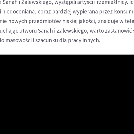
Sanah i Zalewskiego, wystąpili artyści i rzemieślnicy. I
i niedoceniana, coraz bardziej wypierana przez konsu
ie nowych przedmiotów niskiej jakości, znajduje w tel
uchając utworu Sanah i Zalewskiego, warto zastanowić 
o masowości i szacunku dla pracy innych.