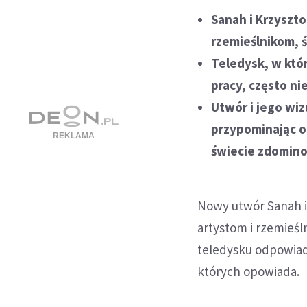
Sanah i Krzyszto
rzemieślnikom, 
Teledysk, w któr
pracy, często n
Utwór i jego wi
przypominając o 
świecie zdomin
Nowy utwór Sanah i
artystom i rzemieśl
teledysku odpowiada
których opowiada.