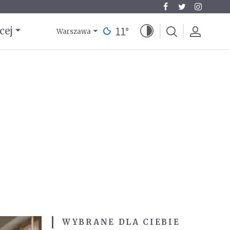
11
°
cej
Warszawa
WYBRANE DLA CIEBIE