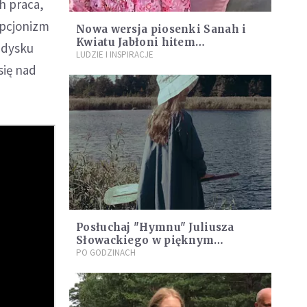
ch praca,
mpcjonizm
Nowa wersja piosenki Sanah i
Kwiatu Jabłoni hitem
edysku
tegorocznej pielgrzymki.
LUDZIE I INSPIRACJE
się nad
Koniecznie jej posłuchaj!
Posłuchaj "Hymnu" Juliusza
Słowackiego w pięknym
wykonaniu Sanah
PO GODZINACH