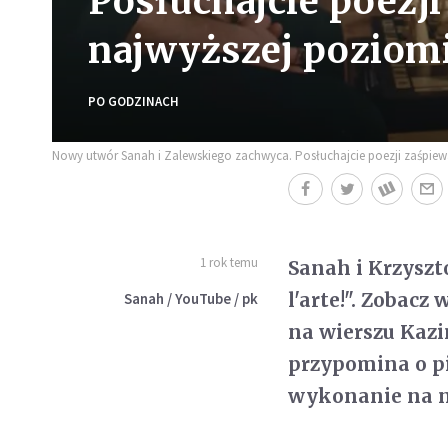
Posłuchajcie poezj
najwyższej poziomi
PO GODZINACH
Nowy utwór Sanah i Zalewskiego zachwyca. Posłuchajcie poezji zaśpiew
1 rok temu
Sanah i Krzysz
l'arte!". Zobac
Sanah / YouTube / pk
na wierszu Kazi
przypomina o pi
wykonanie na n