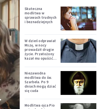
Skuteczna
modlitwa w
sprawach trudnych
i beznadziejnych
W dzień odprawiał
Mszę, w nocy
prowadził drugie
życie. Przełożony
kazał mu opuścić
zakon
Niezawodna
modlitwa do św.
Szarbela. Po 9
dniach mogą dziać
się cuda
.
Modlitwa ojca Pio