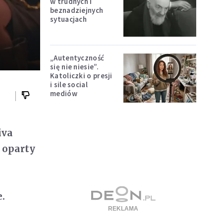
w trudnych i
beznadziejnych
sytuacjach
„Autentyczność
się nie niesie”.
Katoliczki o presji
i sile social
mediów
iva
, oparty
.