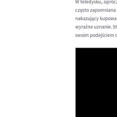
W teledysku, oprócz 
często zapomniana 
nakazujący kupowan
wyraźne uznanie. Sł
swoim podejściem d