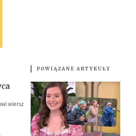
POWIĄZANE ARTYKUŁY
yca
owi wiersz