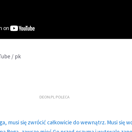
Tube / pk
DEON.PL POLECA
ga, musi się zwrócić całkowicie do wewnątrz. Musi się w
a Boga, zawsze mieć Go przed oczyma i wytrwale zap