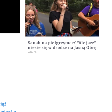
Sanah na pielgrzymce? "Ale jazz"
niesie się w drodze na Jasną Górę
WIARA
ciąż
ominać o