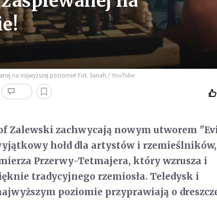
i zaśpiewanej na
e!
anej na najwyższej poziomie! Fot. Sanah / YouTube
tof Zalewski zachwycają nowym utworem "Ev
z wyjątkowy hołd dla artystów i rzemieślników
mierza Przerwy-Tetmajera, który wzrusza i
ęknie tradycyjnego rzemiosła. Teledysk i
ajwyższym poziomie przyprawiają o dreszcze