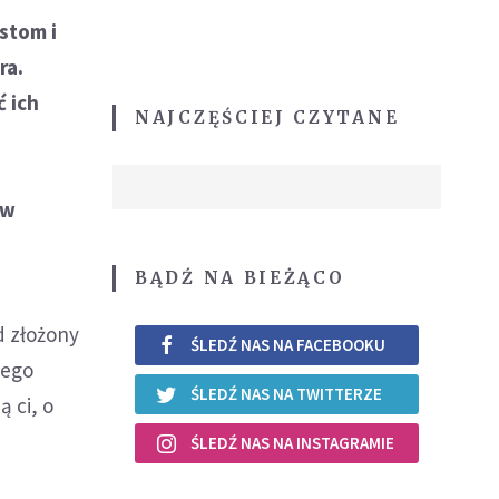
ystom i
ra.
ć ich
NAJCZĘŚCIEJ CZYTANE
 w
BĄDŹ NA BIEŻĄCO
d złożony
ŚLEDŹ NAS NA FACEBOOKU
jego
ŚLEDŹ NAS NA TWITTERZE
 ci, o
ŚLEDŹ NAS NA INSTAGRAMIE