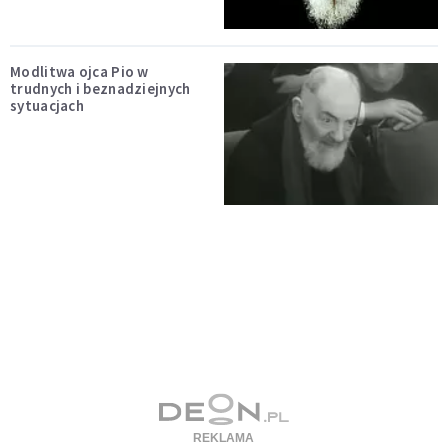
Modlitwa ojca Pio w
trudnych i beznadziejnych
sytuacjach