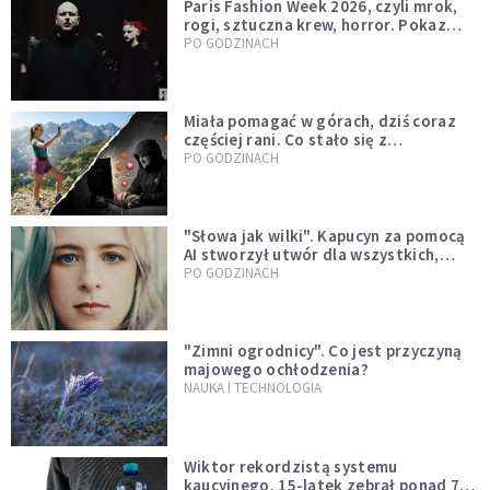
Paris Fashion Week 2026, czyli mrok,
rogi, sztuczna krew, horror. Pokaz
mody czy fascynacja diabłem?
PO GODZINACH
Miała pomagać w górach, dziś coraz
częściej rani. Co stało się z
Tatromaniakami?
PO GODZINACH
"Słowa jak wilki". Kapucyn za pomocą
AI stworzył utwór dla wszystkich,
którzy doświadczają hejtu
PO GODZINACH
"Zimni ogrodnicy". Co jest przyczyną
majowego ochłodzenia?
NAUKA I TECHNOLOGIA
Wiktor rekordzistą systemu
kaucyjnego. 15-latek zebrał ponad 7