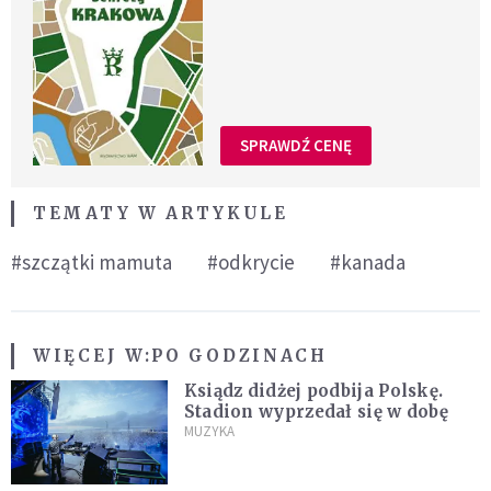
SPRAWDŹ CENĘ
TEMATY W ARTYKULE
#szczątki mamuta
#odkrycie
#kanada
WIĘCEJ W:
PO GODZINACH
Ksiądz didżej podbija Polskę.
Stadion wyprzedał się w dobę
MUZYKA