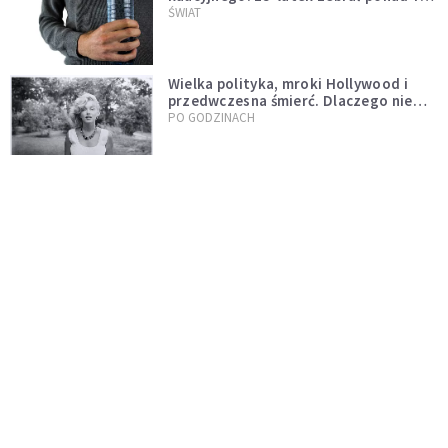
tys. butelek i puszek
ŚWIAT
Wielka polityka, mroki Hollywood i
przedwczesna śmierć. Dlaczego nie
możemy przestać mówić o Marilyn
PO GODZINACH
Monroe?
Nocne marki pod lupą naukowców.
Badanie wskazuje na większe ryzyko
zawału
PO GODZINACH