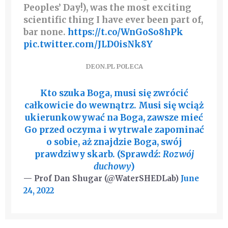
Peoples’ Day!), was the most exciting
scientific thing I have ever been part of,
bar none.
https://t.co/WnGoSo8hPk
pic.twitter.com/JLD0isNk8Y
DEON.PL POLECA
Kto szuka Boga, musi się zwrócić
całkowicie do wewnątrz. Musi się wciąż
ukierunkowywać na Boga, zawsze mieć
Go przed oczyma i wytrwale zapominać
o sobie, aż znajdzie Boga, swój
prawdziwy skarb. (Sprawdź:
Rozwój
duchowy
)
— Prof Dan Shugar (@WaterSHEDLab)
June
24, 2022