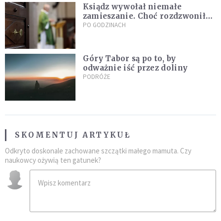
Ksiądz wywołał niemałe
zamieszanie. Choć rozdzwoniły
się telefony z całego kraju,
PO GODZINACH
przyznał, że niczego nie żałuje
Góry Tabor są po to, by
odważnie iść przez doliny
PODRÓŻE
SKOMENTUJ ARTYKUŁ
Odkryto doskonale zachowane szczątki małego mamuta. Czy
naukowcy ożywią ten gatunek?