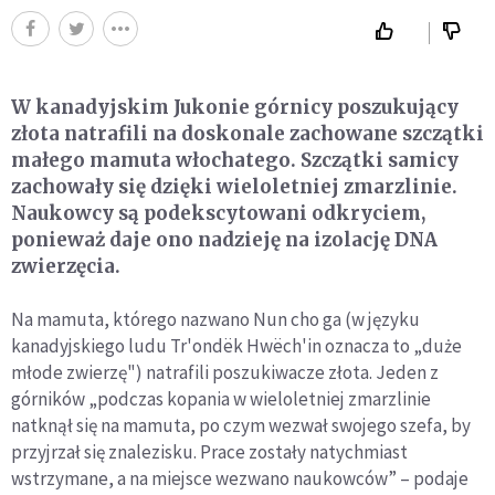
W kanadyjskim Jukonie górnicy poszukujący
złota natrafili na doskonale zachowane szczątki
małego mamuta włochatego. Szczątki samicy
zachowały się dzięki wieloletniej zmarzlinie.
Naukowcy są podekscytowani odkryciem,
ponieważ daje ono nadzieję na izolację DNA
zwierzęcia.
Na mamuta, którego nazwano Nun cho ga (w języku
kanadyjskiego ludu Tr'ondëk Hwëch'in oznacza to „duże
młode zwierzę") natrafili poszukiwacze złota. Jeden z
górników „podczas kopania w wieloletniej zmarzlinie
natknął się na mamuta, po czym wezwał swojego szefa, by
przyjrzał się znalezisku. Prace zostały natychmiast
wstrzymane, a na miejsce wezwano naukowców” – podaje