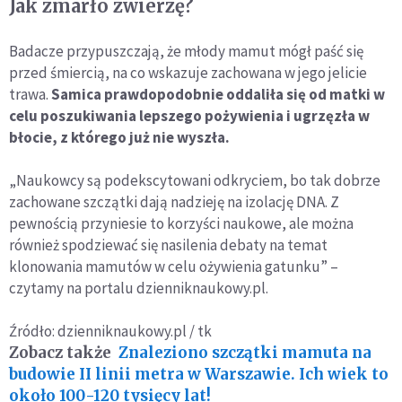
Jak zmarło zwierzę?
Badacze przypuszczają, że młody mamut mógł paść się
przed śmiercią, na co wskazuje zachowana w jego jelicie
trawa.
Samica prawdopodobnie oddaliła się od matki w
celu poszukiwania lepszego pożywienia i ugrzęzła w
błocie, z którego już nie wyszła.
„Naukowcy są podekscytowani odkryciem, bo tak dobrze
zachowane szczątki dają nadzieję na izolację DNA. Z
pewnością przyniesie to korzyści naukowe, ale można
również spodziewać się nasilenia debaty na temat
klonowania mamutów w celu ożywienia gatunku” –
czytamy na portalu dzienniknaukowy.pl.
Źródło: dzienniknaukowy.pl / tk
Zobacz także
Znaleziono szczątki mamuta na
budowie II linii metra w Warszawie. Ich wiek to
około 100-120 tysięcy lat!