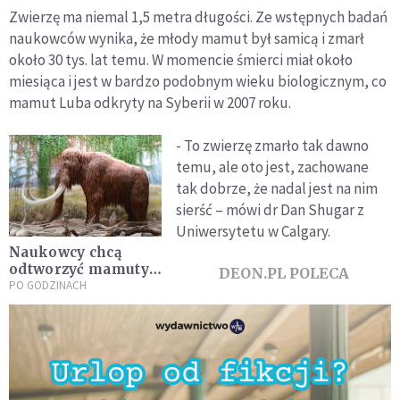
Zwierzę ma niemal 1,5 metra długości. Ze wstępnych badań
naukowców wynika, że młody mamut był samicą i zmarł
około 30 tys. lat temu. W momencie śmierci miał około
miesiąca i jest w bardzo podobnym wieku biologicznym, co
mamut Luba odkryty na Syberii w 2007 roku.
- To zwierzę zmarło tak dawno
temu, ale oto jest, zachowane
tak dobrze, że nadal jest na nim
sierść – mówi dr Dan Shugar z
Uniwersytetu w Calgary.
Naukowcy chcą
odtworzyć mamuty.
DEON.PL POLECA
Pierwszy może
PO GODZINACH
urodzić się za sześć
lat