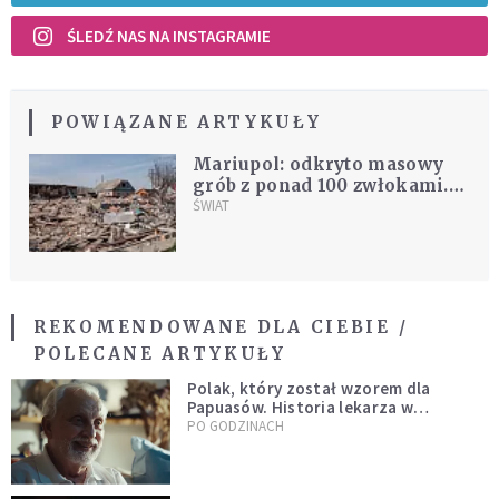
ŚLEDŹ NAS NA INSTAGRAMIE
POWIĄZANE ARTYKUŁY
Mariupol: odkryto masowy
grób z ponad 100 zwłokami.
"Uliczne groby powoli
ŚWIAT
przekształcają się w stałe"
REKOMENDOWANE DLA CIEBIE /
POLECANE ARTYKUŁY
Polak, który został wzorem dla
Papuasów. Historia lekarza w
sutannie, który uleczył dżunglę
PO GODZINACH