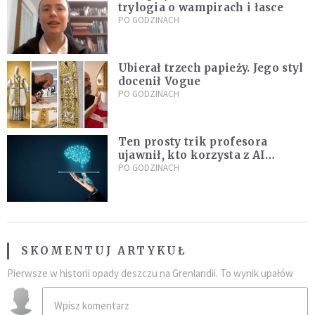
trylogia o wampirach i łasce
PO GODZINACH
Ubierał trzech papieży. Jego styl
docenił Vogue
PO GODZINACH
Ten prosty trik profesora
ujawnił, kto korzysta z AI
podczas egzaminu. Viralowy
PO GODZINACH
film zdradza jego metodę
SKOMENTUJ ARTYKUŁ
Pierwsze w historii opady deszczu na Grenlandii. To wynik upałów