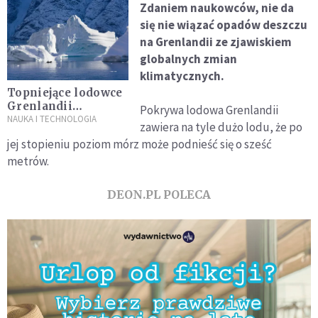
Zdaniem naukowców, nie da
się nie wiązać opadów deszczu
na Grenlandii ze zjawiskiem
globalnych zmian
klimatycznych.
Topniejące lodowce
Grenlandii
Pokrywa lodowa Grenlandii
uwalniają toksyczne
NAUKA I TECHNOLOGIA
zawiera na tyle dużo lodu, że po
dla człowieka
jej stopieniu poziom mórz może podnieść się o sześć
pierwiastki
metrów.
DEON.PL POLECA