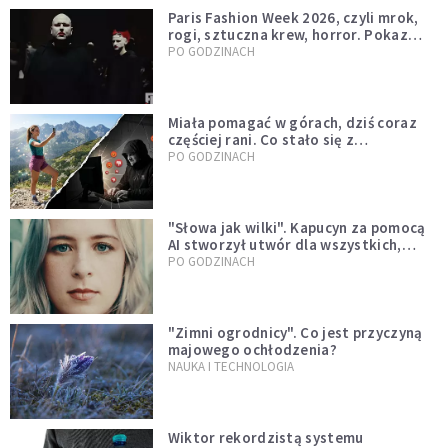
Paris Fashion Week 2026, czyli mrok,
rogi, sztuczna krew, horror. Pokaz
mody czy fascynacja diabłem?
PO GODZINACH
Miała pomagać w górach, dziś coraz
częściej rani. Co stało się z
Tatromaniakami?
PO GODZINACH
"Słowa jak wilki". Kapucyn za pomocą
AI stworzył utwór dla wszystkich,
którzy doświadczają hejtu
PO GODZINACH
"Zimni ogrodnicy". Co jest przyczyną
majowego ochłodzenia?
NAUKA I TECHNOLOGIA
Wiktor rekordzistą systemu