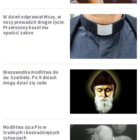
W dzień odprawiał Mszę, w
nocy prowadził drugie życie.
Przełożony kazał mu
opuścić zakon
Niezawodna modlitwa do
św. Szarbela. Po 9 dniach
mogą dziać się cuda
Modlitwa ojca Pio w
trudnych i beznadziejnych
sytuacjach