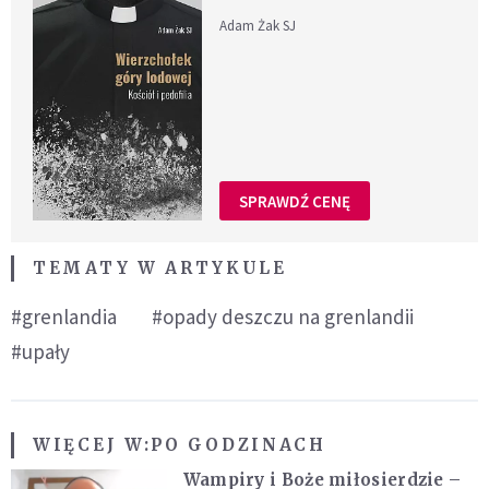
Adam Żak SJ
SPRAWDŹ CENĘ
TEMATY W ARTYKULE
#grenlandia
#opady deszczu na grenlandii
#upały
WIĘCEJ W:
PO GODZINACH
Wampiry i Boże miłosierdzie –