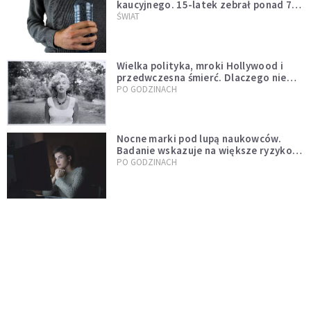
kaucyjnego. 15-latek zebrał ponad 7
tys. butelek i puszek
ŚWIAT
Wielka polityka, mroki Hollywood i
przedwczesna śmierć. Dlaczego nie
możemy przestać mówić o Marilyn
PO GODZINACH
Monroe?
Nocne marki pod lupą naukowców.
Badanie wskazuje na większe ryzyko
zawału
PO GODZINACH