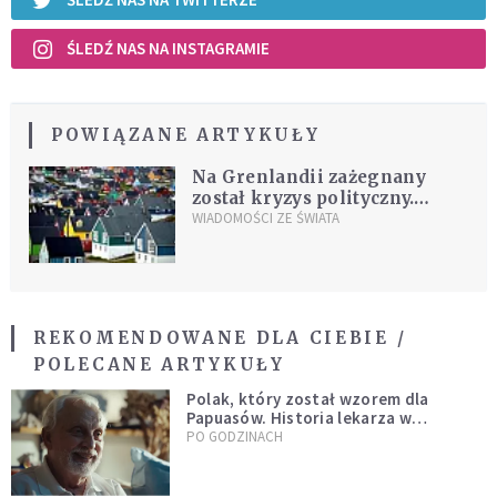
ŚLEDŹ NAS NA INSTAGRAMIE
POWIĄZANE ARTYKUŁY
Na Grenlandii zażegnany
został kryzys polityczny.
Wywołał on niepewność
WIADOMOŚCI ZE ŚWIATA
wśród zagranicznych
inwestorów
REKOMENDOWANE DLA CIEBIE /
POLECANE ARTYKUŁY
Polak, który został wzorem dla
Papuasów. Historia lekarza w
sutannie, który uleczył dżunglę
PO GODZINACH