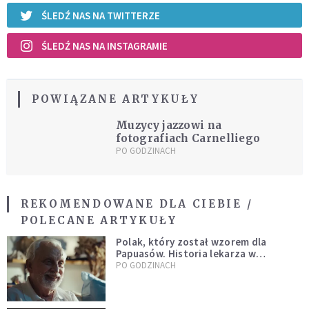
ŚLEDŹ NAS NA TWITTERZE
ŚLEDŹ NAS NA INSTAGRAMIE
POWIĄZANE ARTYKUŁY
Muzycy jazzowi na
fotografiach Carnelliego
PO GODZINACH
REKOMENDOWANE DLA CIEBIE /
POLECANE ARTYKUŁY
Polak, który został wzorem dla
Papuasów. Historia lekarza w
sutannie, który uleczył dżunglę
PO GODZINACH