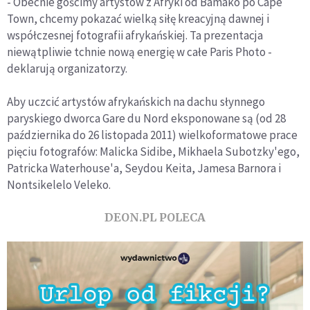
- Obecnie gościmy artystów z Afryki od Bamako po Cape
Town, chcemy pokazać wielką siłę kreacyjną dawnej i
współczesnej fotografii afrykańskiej. Ta prezentacja
niewątpliwie tchnie nową energię w całe Paris Photo -
deklarują organizatorzy.
Aby uczcić artystów afrykańskich na dachu słynnego
paryskiego dworca Gare du Nord eksponowane są (od 28
października do 26 listopada 2011) wielkoformatowe prace
pięciu fotografów: Malicka Sidibe, Mikhaela Subotzky'ego,
Patricka Waterhouse'a, Seydou Keita, Jamesa Barnora i
Nontsikelelo Veleko.
DEON.PL POLECA