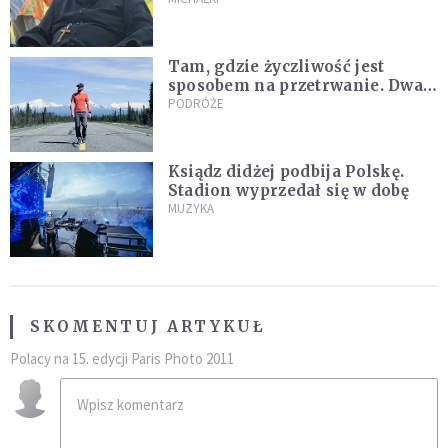
nagranie z pielgrzymki
Tam, gdzie życzliwość jest
sposobem na przetrwanie. Dwa
tygodnie na Alasce [REPORTAŻ]
PODRÓŻE
Ksiądz didżej podbija Polskę.
Stadion wyprzedał się w dobę
MUZYKA
SKOMENTUJ ARTYKUŁ
Polacy na 15. edycji Paris Photo 2011