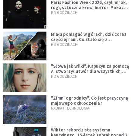
Paris Fashion Week 2026, czyli mrok,
rogi, sztuczna krew, horror. Pokaz
mody czy fascynacja diabłem?
PO GODZINACH
Miała pomagać w górach, dziś coraz
częściej rani. Co stało się z
Tatromaniakami?
PO GODZINACH
"Słowa jak wilki". Kapucyn za pomocą
AI stworzył utwór dla wszystkich,
którzy doświadczają hejtu
PO GODZINACH
"Zimni ogrodnicy". Co jest przyczyną
majowego ochłodzenia?
NAUKA I TECHNOLOGIA
Wiktor rekordzistą systemu
kaucyjnego. 15-latek zebrał ponad 7