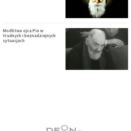
Modlitwa ojca Pio w
trudnych i beznadziejnych
sytuacjach