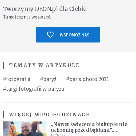
Tworzymy DEON.pl dla Ciebie
Tu możesz nas wesprzeć.
WSPOMÓŻ NAS
TEMATY W ARTYKULE
#fotografia
#paryż
#paris photo 2011
#targi fotografii w paryżu
WIĘCEJ W:
PO GODZINACH
„Nawet święcenia biskupie nie
uchronią przed bąblami”.
Archidiecezja pokazała
MICHAŁKI