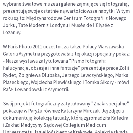
wybrane światowe muzea i galerie zajmujące się fotografią,
prezentują swoje ostatnie najwartościowsze nabytki. W tym
roku są to: Międzynarodowe Centrum Fotografii z Nowego
Jorku, Tate Modern z Londynu i Musée de l'Elysée z
Lozanny.
W Paris Photo 2011 uczestniczą także Polacy. Warszawska
Galeria Asymetria przygotowała z tej okazji specjalny pokaz:
- Nasza wystawa zatytułowana "Pismo fotografii:
halucynacje, obsesje i inne fantazje" prezentuje prace Zofii
Rydet, Zbigniewa Dłubaka, Jerzego Lewczyńskiego, Marka
Piaseckiego, Wojciecha Plewińskiego i Tomka Sikory - mówi
Rafał Lewandowski z Asymetrii.
Swój projekt fotograficzny zatytułowany "Znaki specjalne"
pokazuje w Paryżu również Katarzyna Mirczak. Jej zdjęcia
dokumentują kolekcję tatuaży, którą zgromadziła Katedra
i Zakład Medycyny Sądowej Collegium Medicum
Uniwersytetu Jagiellońskiego w Krakowie. Kolekcja składa