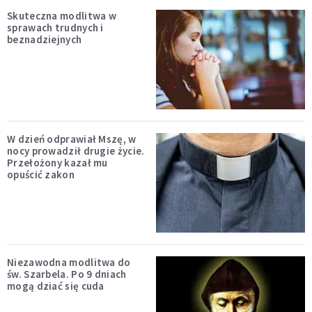
Skuteczna modlitwa w
sprawach trudnych i
beznadziejnych
W dzień odprawiał Mszę, w
nocy prowadził drugie życie.
Przełożony kazał mu
opuścić zakon
Niezawodna modlitwa do
św. Szarbela. Po 9 dniach
mogą dziać się cuda