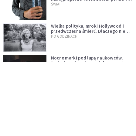
tys. butelek i puszek
ŚWIAT
Wielka polityka, mroki Hollywood i
przedwczesna śmierć. Dlaczego nie
możemy przestać mówić o Marilyn
PO GODZINACH
Monroe?
Nocne marki pod lupą naukowców.
Badanie wskazuje na większe ryzyko
zawału
PO GODZINACH