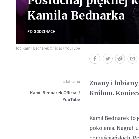
Posłuchaj pięknej 
Kamila Bednarka
PO GODZINACH
fot. Kamil Bednarek Official / YouTube
5 lat temu
Znany i lubiany
Królom. Koniecz
Kamil Bednarek Official /
YouTube
Kamil Bednarek to 
pokolenia. Nagrał j
chrześcijańskich. P