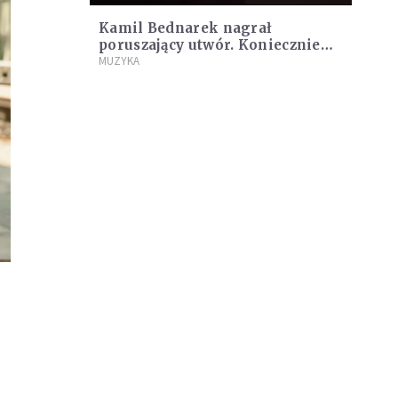
Kamil Bednarek nagrał
poruszający utwór. Koniecznie
posłuchajcie go na początku
MUZYKA
roku