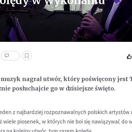
kolędy w wykonaniu
 muzyk nagrał utwór, który poświęcony jest
nie posłuchajcie go w dzisiejsze święto.
jeden z najbardziej rozpoznawalnych polskich artystów
uż wiele piosenek, w których nie boi się nawiązywać do 
ora na kolejny utwór, tym razem kolędę.