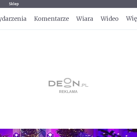
g
Sklep
Wię
darzenia
Komentarze
Wiara
Wideo