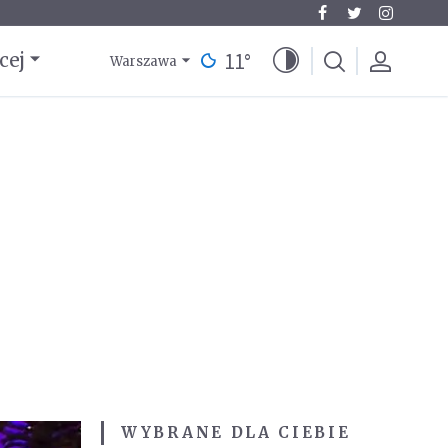
11
°
cej
Warszawa
WYBRANE DLA CIEBIE