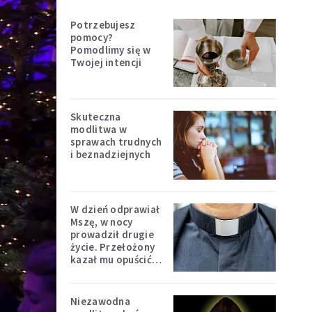
Potrzebujesz
pomocy?
Pomodlimy się w
Twojej intencji
Skuteczna
modlitwa w
sprawach trudnych
i beznadziejnych
W dzień odprawiał
Mszę, w nocy
prowadził drugie
życie. Przełożony
kazał mu opuścić
zakon
Niezawodna