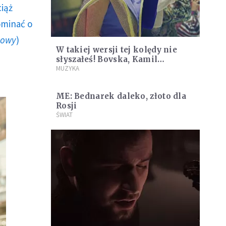
ciąż
ominać o
howy
)
W takiej wersji tej kolędy nie
słyszałeś! Bovska, Kamil
Bednarek, Aga Musiał, Dawid
MUZYKA
Kwiatkowski i inni [WIDEO]
ME: Bednarek daleko, złoto dla
Rosji
ŚWIAT