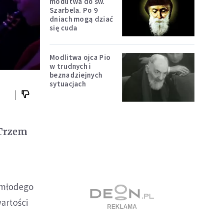
modlitwa do św.
Szarbela. Po 9
dniach mogą dziać
się cuda
Modlitwa ojca Pio
w trudnych i
beznadziejnych
sytuacjach
 Trzem
 młodego
wartości