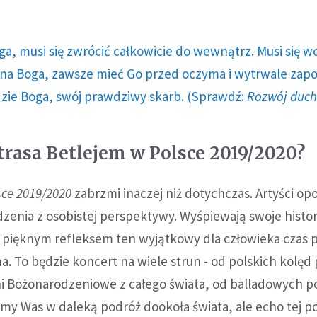
ga, musi się zwrócić całkowicie do wewnątrz. Musi się w
a Boga, zawsze mieć Go przed oczyma i wytrwale zap
dzie Boga, swój prawdziwy skarb. (Sprawdź:
Rozwój duc
trasa Betlejem w Polsce 2019/2020?
sce 2019/2020
zabrzmi inaczej niż dotychczas. Artyści o
zenia z osobistej perspektywy. Wyśpiewają swoje histor
ę pięknym refleksem ten wyjątkowy dla człowieka czas p
a. To będzie koncert na wiele strun - od polskich kolęd
śni Bożonarodzeniowe z całego świata, od balladowych 
emy Was w daleką podróż dookoła świata, ale echo tej p