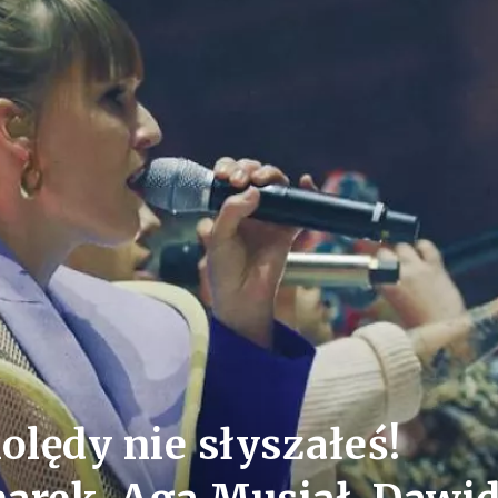
kolędy nie słyszałeś!