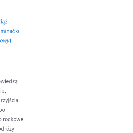
ciąż
ominać o
howy
)
powiedzą
ie,
rzyjścia
 po
po rockowe
odróży