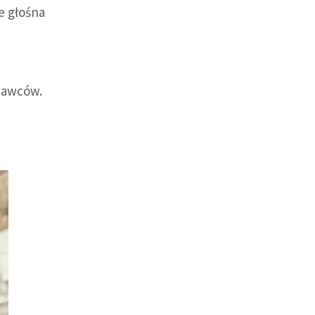
e głośna
onawców.