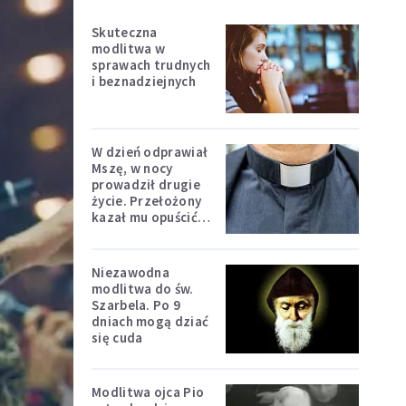
Skuteczna
modlitwa w
sprawach trudnych
i beznadziejnych
W dzień odprawiał
Mszę, w nocy
prowadził drugie
życie. Przełożony
kazał mu opuścić
zakon
Niezawodna
modlitwa do św.
Szarbela. Po 9
dniach mogą dziać
się cuda
Modlitwa ojca Pio