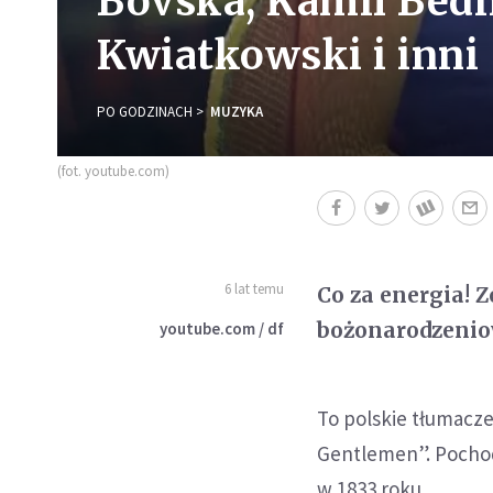
Bovska, Kamil Bedn
Kwiatkowski i inni
PO GODZINACH
MUZYKA
(fot. youtube.com)
6 lat temu
Co za energia!
bożonarodzenio
youtube.com / df
To polskie tłumacze
Gentlemen”. Pochod
w 1833 roku.