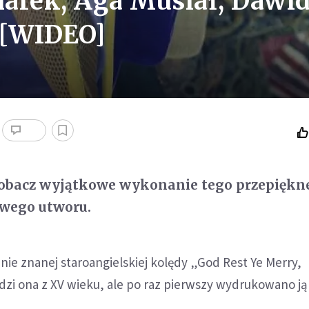
arek, Aga Musiał, Dawi
 [WIDEO]
 Zobacz wyjątkowe wykonanie tego przepiękn
wego utworu.
nie znanej staroangielskiej kolędy „God Rest Ye Merry,
zi ona z XV wieku, ale po raz pierwszy wydrukowano ją