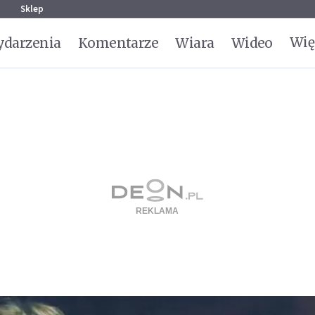
g
Sklep
Wię
darzenia
Komentarze
Wiara
Wideo