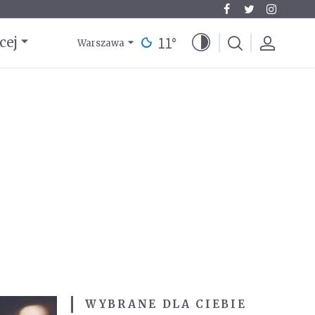
11
°
cej
Warszawa
WYBRANE DLA CIEBIE