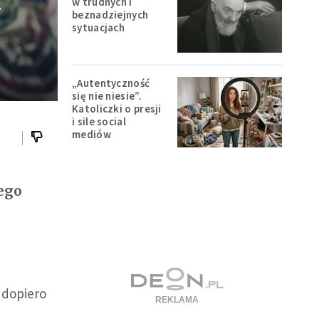
d
w trudnych i
beznadziejnych
sytuacjach
„Autentyczność
się nie niesie”.
Katoliczki o presji
i sile social
mediów
ego
 dopiero