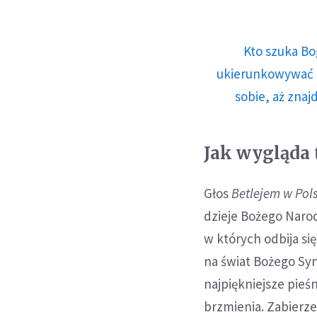
Kto szuka Bo
ukierunkowywać n
sobie, aż znaj
Jak wygląda 
Głos
Betlejem w Pol
dzieje Bożego Narod
w których odbija si
na świat Bożego Syn
najpiękniejsze pie
brzmienia. Zabierz