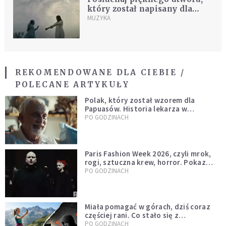
który został napisany dla
Maryi
MUZYKA
REKOMENDOWANE DLA CIEBIE /
POLECANE ARTYKUŁY
Polak, który został wzorem dla
Papuasów. Historia lekarza w
sutannie, który uleczył dżunglę
PO GODZINACH
Paris Fashion Week 2026, czyli mrok,
rogi, sztuczna krew, horror. Pokaz
mody czy fascynacja diabłem?
PO GODZINACH
Miała pomagać w górach, dziś coraz
częściej rani. Co stało się z
Tatromaniakami?
PO GODZINACH