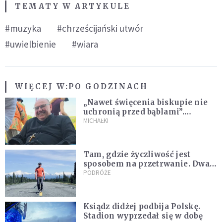
TEMATY W ARTYKULE
#muzyka
#chrześcijański utwór
#uwielbienie
#wiara
WIĘCEJ W:
PO GODZINACH
„Nawet święcenia biskupie nie
uchronią przed bąblami”.
Archidiecezja pokazała
MICHAŁKI
nagranie z pielgrzymki
Tam, gdzie życzliwość jest
sposobem na przetrwanie. Dwa
tygodnie na Alasce [REPORTAŻ]
PODRÓŻE
Ksiądz didżej podbija Polskę.
Stadion wyprzedał się w dobę