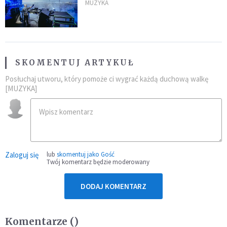
MUZYKA
SKOMENTUJ ARTYKUŁ
Posłuchaj utworu, który pomoże ci wygrać każdą duchową walkę
[MUZYKA]
Zaloguj się
lub
skomentuj jako Gość
Twój komentarz będzie moderowany
DODAJ KOMENTARZ
Komentarze (
)