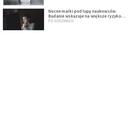
Nocne marki pod lupą naukowców.
Badanie wskazuje na większe ryzyko
zawału
PO GODZINACH