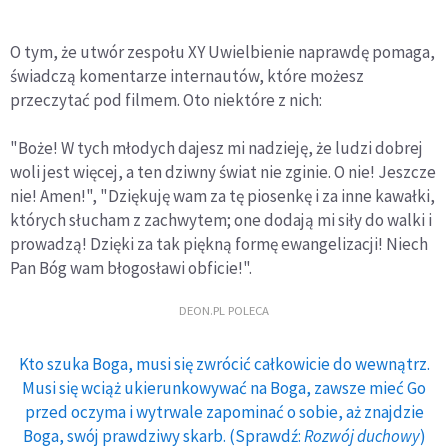
O tym, że utwór zespołu XY Uwielbienie naprawdę pomaga,
świadczą komentarze internautów, które możesz
przeczytać pod filmem. Oto niektóre z nich:
"Boże! W tych młodych dajesz mi nadzieję, że ludzi dobrej
woli jest więcej, a ten dziwny świat nie zginie. O nie! Jeszcze
nie! Amen!", "Dziękuję wam za tę piosenkę i za inne kawałki,
których słucham z zachwytem; one dodają mi siły do walki i
prowadzą! Dzięki za tak piękną formę ewangelizacji! Niech
Pan Bóg wam błogosławi obficie!".
DEON.PL POLECA
Kto szuka Boga, musi się zwrócić całkowicie do wewnątrz.
Musi się wciąż ukierunkowywać na Boga, zawsze mieć Go
przed oczyma i wytrwale zapominać o sobie, aż znajdzie
Boga, swój prawdziwy skarb. (Sprawdź:
Rozwój duchowy
)