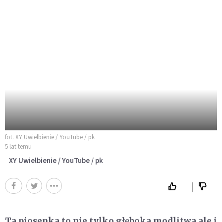
fot. XY Uwielbienie / YouTube / pk
5 lat temu
XY Uwielbienie / YouTube / pk
Ta piosenka to nie tylko głęboka modlitwa ale i