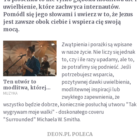
uwielbienie, które zachwyca internautów.
Pomódl się jego słowami i uwierz w to, że Jezus
jest zawsze obok ciebie i wspiera cię swoją
mocą.
Zwątpienia i porażki są wpisane
w nasze życie. Nie liczy się jednak
to, czy i ile razy upadamy, ale to,
że potrafimy się podnieść. Jeśli
potrzebujesz wsparcia,
pozytywnej dawki uwielbienia,
Ten utwór to
modlitwa, której
modlitewnej inspiracji lub
potrzebuje każdy z
MUZYKA
zwykłego zapewnienia, że
nas [MUZYKA]
wszystko będzie dobrze, koniecznie posłuchaj utworu "Tak
wygrywam moje walki" - doskonałego coveru
"Surrounded" Michaela W. Smitha.
DEON.PL POLECA