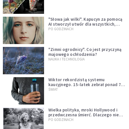
"Słowa jak wilki". Kapucyn za pomocą
AI stworzył utwór dla wszystkich,
którzy doświadczają hejtu
PO GODZINACH
"Zimni ogrodnicy". Co jest przyczyną
majowego ochłodzenia?
NAUKA I TECHNOLOGIA
Wiktor rekordzistą systemu
kaucyjnego. 15-latek zebrał ponad 7
tys. butelek i puszek
ŚWIAT
Wielka polityka, mroki Hollywood i
przedwczesna śmierć. Dlaczego nie
możemy przestać mówić o Marilyn
PO GODZINACH
Monroe?