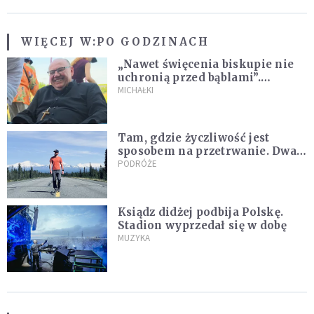
WIĘCEJ W:
PO GODZINACH
„Nawet święcenia biskupie nie
uchronią przed bąblami”.
Archidiecezja pokazała
MICHAŁKI
nagranie z pielgrzymki
Tam, gdzie życzliwość jest
sposobem na przetrwanie. Dwa
tygodnie na Alasce [REPORTAŻ]
PODRÓŻE
Ksiądz didżej podbija Polskę.
Stadion wyprzedał się w dobę
MUZYKA