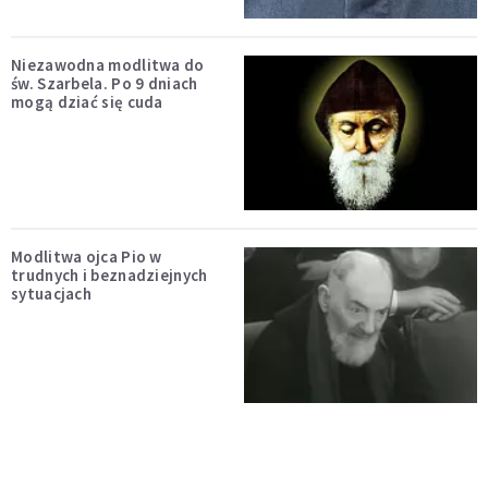
Niezawodna modlitwa do
św. Szarbela. Po 9 dniach
mogą dziać się cuda
Modlitwa ojca Pio w
trudnych i beznadziejnych
sytuacjach