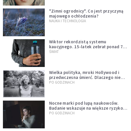
"Zimni ogrodnicy". Co jest przyczyną
majowego ochłodzenia?
NAUKA I TECHNOLOGIA
Wiktor rekordzistą systemu
kaucyjnego. 15-latek zebrał ponad 7
tys. butelek i puszek
ŚWIAT
Wielka polityka, mroki Hollywood i
przedwczesna śmierć. Dlaczego nie
możemy przestać mówić o Marilyn
PO GODZINACH
Monroe?
Nocne marki pod lupą naukowców.
Badanie wskazuje na większe ryzyko
zawału
PO GODZINACH