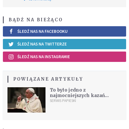
BĄDŹ NA BIEŻĄCO
ŚLEDŹ NAS NA FACEBOOKU
ŚLEDŹ NAS NA TWITTERZE
ŚLEDŹ NAS NA INSTAGRAMIE
POWIĄZANE ARTYKUŁY
To było jedno z
najmocniejszych kazań
Franciszka
SERWIS PAPIESKI