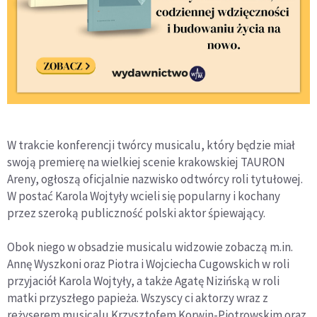
W trakcie konferencji twórcy musicalu, który będzie miał
swoją premierę na wielkiej scenie krakowskiej TAURON
Areny, ogłoszą oficjalnie nazwisko odtwórcy roli tytułowej.
W postać Karola Wojtyły wcieli się popularny i kochany
przez szeroką publiczność polski aktor śpiewający.
Obok niego w obsadzie musicalu widzowie zobaczą m.in.
Annę Wyszkoni oraz Piotra i Wojciecha Cugowskich w roli
przyjaciół Karola Wojtyły, a także Agatę Nizińską w roli
matki przyszłego papieża. Wszyscy ci aktorzy wraz z
reżyserem musicalu Krzysztofem Korwin-Piotrowskim oraz