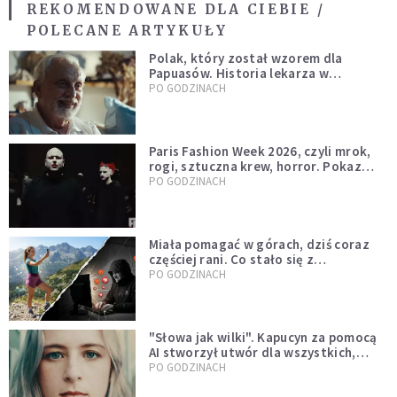
REKOMENDOWANE DLA CIEBIE /
POLECANE ARTYKUŁY
Polak, który został wzorem dla
Papuasów. Historia lekarza w
sutannie, który uleczył dżunglę
PO GODZINACH
Paris Fashion Week 2026, czyli mrok,
rogi, sztuczna krew, horror. Pokaz
mody czy fascynacja diabłem?
PO GODZINACH
Miała pomagać w górach, dziś coraz
częściej rani. Co stało się z
Tatromaniakami?
PO GODZINACH
"Słowa jak wilki". Kapucyn za pomocą
AI stworzył utwór dla wszystkich,
którzy doświadczają hejtu
PO GODZINACH