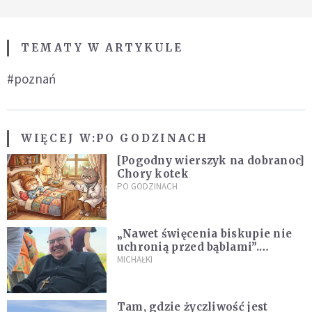
TEMATY W ARTYKULE
#poznań
WIĘCEJ W:
PO GODZINACH
[Pogodny wierszyk na dobranoc]
Chory kotek
PO GODZINACH
„Nawet święcenia biskupie nie
uchronią przed bąblami”.
Archidiecezja pokazała
MICHAŁKI
nagranie z pielgrzymki
Tam, gdzie życzliwość jest