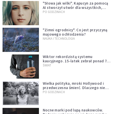
"Słowa jak wilki". Kapucyn za pomocą
AI stworzył utwór dla wszystkich,
którzy doświadczają hejtu
PO GODZINACH
"Zimni ogrodnicy". Co jest przyczyną
majowego ochłodzenia?
NAUKA I TECHNOLOGIA
Wiktor rekordzistą systemu
kaucyjnego. 15-latek zebrał ponad 7
tys. butelek i puszek
ŚWIAT
Wielka polityka, mroki Hollywood i
przedwczesna śmierć. Dlaczego nie
możemy przestać mówić o Marilyn
PO GODZINACH
Monroe?
Nocne marki pod lupą naukowców.