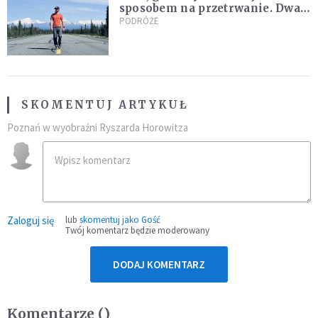
sposobem na przetrwanie. Dwa
tygodnie na Alasce [REPORTAŻ]
PODRÓŻE
SKOMENTUJ ARTYKUŁ
Poznań w wyobraźni Ryszarda Horowitza
Zaloguj się
lub
skomentuj jako Gość
Twój komentarz będzie moderowany
DODAJ KOMENTARZ
Komentarze (
)