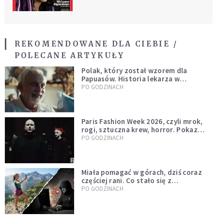
REKOMENDOWANE DLA CIEBIE /
POLECANE ARTYKUŁY
Polak, który został wzorem dla
Papuasów. Historia lekarza w
sutannie, który uleczył dżunglę
PO GODZINACH
Paris Fashion Week 2026, czyli mrok,
rogi, sztuczna krew, horror. Pokaz
mody czy fascynacja diabłem?
PO GODZINACH
Miała pomagać w górach, dziś coraz
częściej rani. Co stało się z
Tatromaniakami?
PO GODZINACH