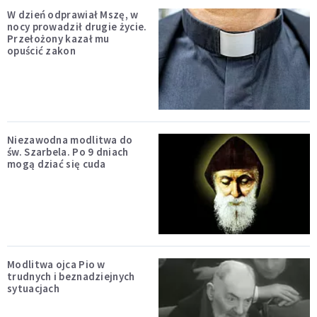
W dzień odprawiał Mszę, w
nocy prowadził drugie życie.
Przełożony kazał mu
opuścić zakon
Niezawodna modlitwa do
św. Szarbela. Po 9 dniach
mogą dziać się cuda
Modlitwa ojca Pio w
trudnych i beznadziejnych
sytuacjach