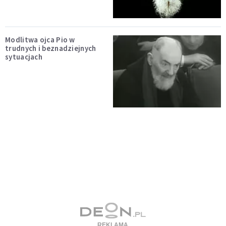
Modlitwa ojca Pio w
trudnych i beznadziejnych
sytuacjach