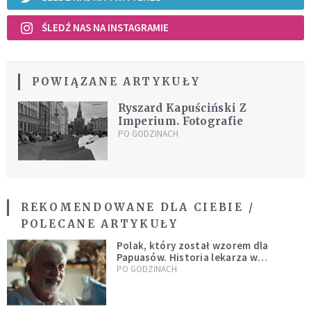
ŚLEDŹ NAS NA INSTAGRAMIE
POWIĄZANE ARTYKUŁY
Ryszard Kapuściński Z
Imperium. Fotografie
PO GODZINACH
REKOMENDOWANE DLA CIEBIE /
POLECANE ARTYKUŁY
Polak, który został wzorem dla
Papuasów. Historia lekarza w
sutannie, który uleczył dżunglę
PO GODZINACH