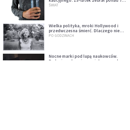
kaucyjnego. 15-latek zebrał ponad 7
tys. butelek i puszek
ŚWIAT
Wielka polityka, mroki Hollywood i
przedwczesna śmierć. Dlaczego nie
możemy przestać mówić o Marilyn
PO GODZINACH
Monroe?
Nocne marki pod lupą naukowców.
Badanie wskazuje na większe ryzyko
zawału
PO GODZINACH