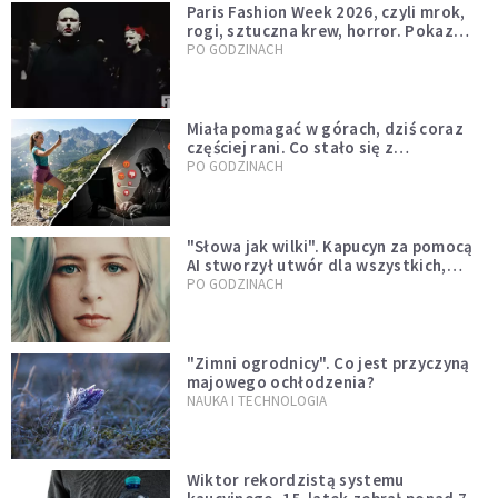
Paris Fashion Week 2026, czyli mrok,
rogi, sztuczna krew, horror. Pokaz
mody czy fascynacja diabłem?
PO GODZINACH
Miała pomagać w górach, dziś coraz
częściej rani. Co stało się z
Tatromaniakami?
PO GODZINACH
"Słowa jak wilki". Kapucyn za pomocą
AI stworzył utwór dla wszystkich,
którzy doświadczają hejtu
PO GODZINACH
"Zimni ogrodnicy". Co jest przyczyną
majowego ochłodzenia?
NAUKA I TECHNOLOGIA
Wiktor rekordzistą systemu