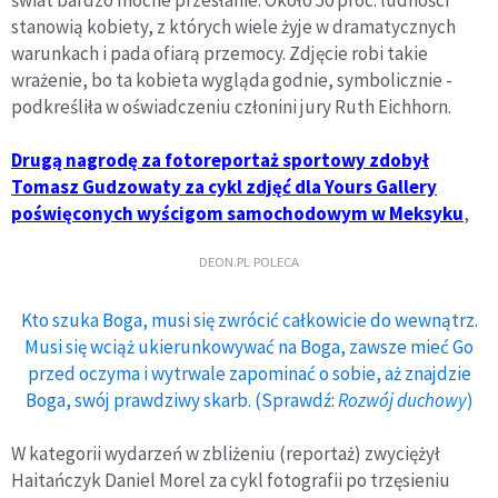
świat bardzo mocne przesłanie. Około 50 proc. ludności
stanowią kobiety, z których wiele żyje w dramatycznych
warunkach i pada ofiarą przemocy. Zdjęcie robi takie
wrażenie, bo ta kobieta wygląda godnie, symbolicznie -
podkreśliła w oświadczeniu członini jury Ruth Eichhorn.
Drugą nagrodę za fotoreportaż sportowy zdobył
Tomasz Gudzowaty za cykl zdjęć dla Yours Gallery
poświęconych wyścigom samochodowym w Meksyku
,
DEON.PL POLECA
Kto szuka Boga, musi się zwrócić całkowicie do wewnątrz.
Musi się wciąż ukierunkowywać na Boga, zawsze mieć Go
przed oczyma i wytrwale zapominać o sobie, aż znajdzie
Boga, swój prawdziwy skarb. (Sprawdź:
Rozwój duchowy
)
W kategorii wydarzeń w zbliżeniu (reportaż) zwyciężył
Haitańczyk Daniel Morel za cykl fotografii po trzęsieniu