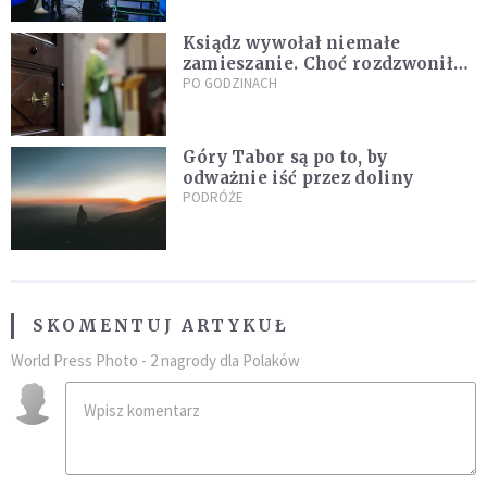
Ksiądz wywołał niemałe
zamieszanie. Choć rozdzwoniły
się telefony z całego kraju,
PO GODZINACH
przyznał, że niczego nie żałuje
Góry Tabor są po to, by
odważnie iść przez doliny
PODRÓŻE
SKOMENTUJ ARTYKUŁ
World Press Photo - 2 nagrody dla Polaków