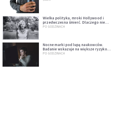
Wielka polityka, mroki Hollywood i
przedwczesna śmierć. Dlaczego nie
możemy przestać mówić o Marilyn
PO GODZINACH
Monroe?
Nocne marki pod lupą naukowców.
Badanie wskazuje na większe ryzyko
zawału
PO GODZINACH