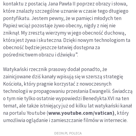
kontaktu z postacią Jana Pawła II poprzez obrazy i słowa,
które znalazły szczególne uznanie w czasie tego długiego
pontyfikatu. Jestem pewny, że w pamięci młodych ten
Papież wciąż pozostaje żywo obecny, nigdy z niej nie
zniknął. My zresztą wierzymy w jego obecność duchową,
która jest żywa i skuteczna. Dzięki nowym technologiom ta
obecność będzie jeszcze łatwiej dostępna za
pośrednictwem obrazu i dźwięku”.
Watykański rzecznik prasowy dodał ponadto, że
zainicjowane dziś kanały wpisują się w szerszą strategię
Kościoła, który pragnie korzystać z nowoczesnych
technologii w propagowaniu przesłania Ewangelii. Świadczą
o tym nie tylko ostatnie wypowiedzi Benedykta XVI na ten
temat, ale także istniejący już od kilku lat watykański kanał
na portalu Youtube (
www.youtube.com/vatican)
, który
umożliwia oglądanie i zamieszczanie filmów w internecie.
DEON.PL POLECA