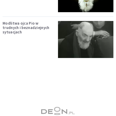
Modlitwa ojca Pio w
trudnych i beznadziejnych
sytuacjach