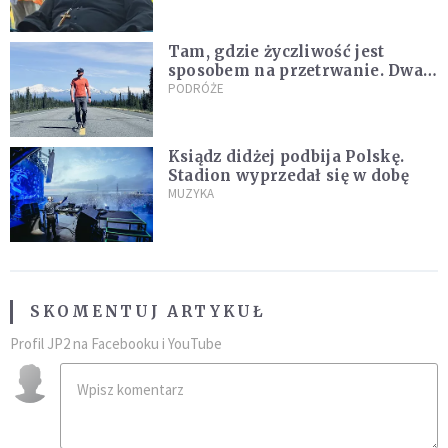
nagranie z pielgrzymki
Tam, gdzie życzliwość jest
sposobem na przetrwanie. Dwa
tygodnie na Alasce [REPORTAŻ]
PODRÓŻE
Ksiądz didżej podbija Polskę.
Stadion wyprzedał się w dobę
MUZYKA
SKOMENTUJ ARTYKUŁ
Profil JP2 na Facebooku i YouTube