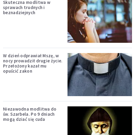
Skuteczna modlitwa w
sprawach trudnych i
beznadziejnych
W dzień odprawiał Mszę, w
nocy prowadził drugie życie.
Przełożony kazał mu
opuścić zakon
Niezawodna modlitwa do
św. Szarbela. Po 9 dniach
mogą dziać się cuda