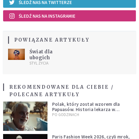
ŚLEDŹ NAS NA TWITTERZE
ŚLEDŹ NAS NA INSTAGRAMIE
POWIĄZANE ARTYKUŁY
Świat dla
ubogich
STYL ŻYCIA
REKOMENDOWANE DLA CIEBIE /
POLECANE ARTYKUŁY
Polak, który został wzorem dla
Papuasów. Historia lekarza w
sutannie, który uleczył dżunglę
PO GODZINACH
Paris Fashion Week 2026, czyli mrok,