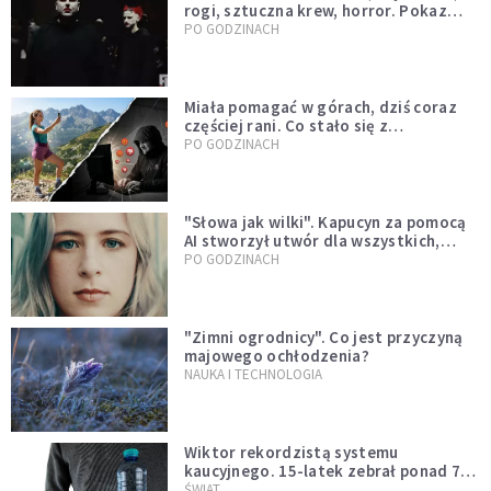
rogi, sztuczna krew, horror. Pokaz
mody czy fascynacja diabłem?
PO GODZINACH
Miała pomagać w górach, dziś coraz
częściej rani. Co stało się z
Tatromaniakami?
PO GODZINACH
"Słowa jak wilki". Kapucyn za pomocą
AI stworzył utwór dla wszystkich,
którzy doświadczają hejtu
PO GODZINACH
"Zimni ogrodnicy". Co jest przyczyną
majowego ochłodzenia?
NAUKA I TECHNOLOGIA
Wiktor rekordzistą systemu
kaucyjnego. 15-latek zebrał ponad 7
tys. butelek i puszek
ŚWIAT