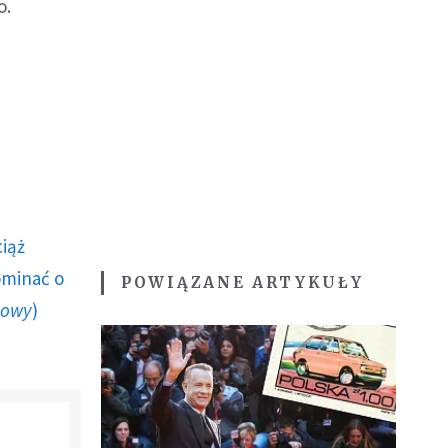
o.
ciąż
ominać o
POWIĄZANE ARTYKUŁY
howy
)