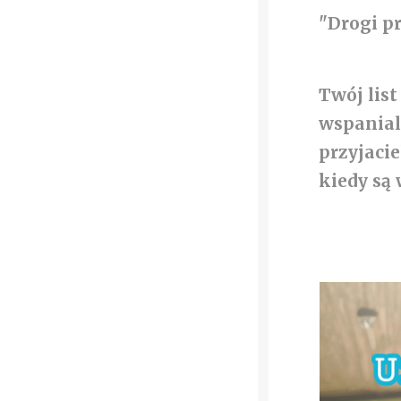
"Drogi p
Twój list
wspaniale
przyjacie
kiedy są 