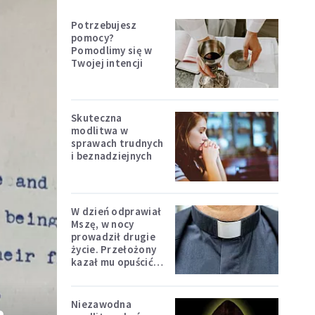
Potrzebujesz
pomocy?
Pomodlimy się w
Twojej intencji
Skuteczna
modlitwa w
sprawach trudnych
i beznadziejnych
W dzień odprawiał
Mszę, w nocy
prowadził drugie
życie. Przełożony
kazał mu opuścić
zakon
Niezawodna