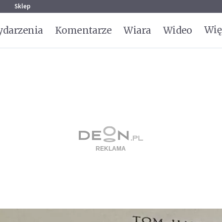
g
Sklep
Wię
darzenia
Komentarze
Wiara
Wideo