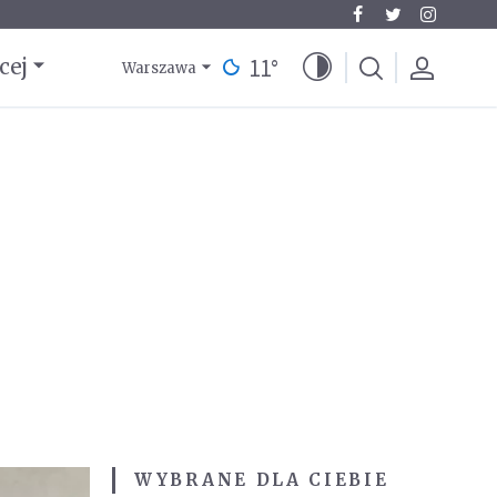
11
°
cej
Warszawa
WYBRANE DLA CIEBIE