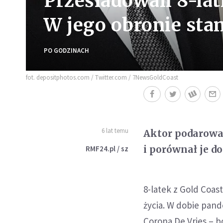
Prześladowali 8-lat
W jego obronie st
PO GODZINACH
fot. depositphotos.com / Twitter.com / 7NewsGoldCoast
6 lat temu
Aktor podarowa
i porównał je do
RMF24.pl / sz
8-latek z Gold Coas
życia. W dobie pand
Corona De Vries – b