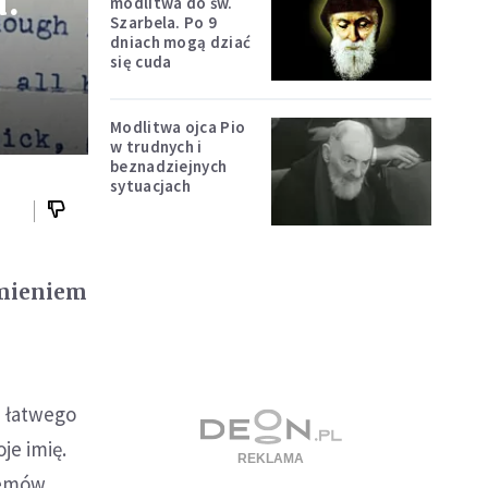
.
modlitwa do św.
Szarbela. Po 9
dniach mogą dziać
się cuda
Modlitwa ojca Pio
w trudnych i
beznadziejnych
sytuacjach
imieniem
h łatwego
je imię.
blemów