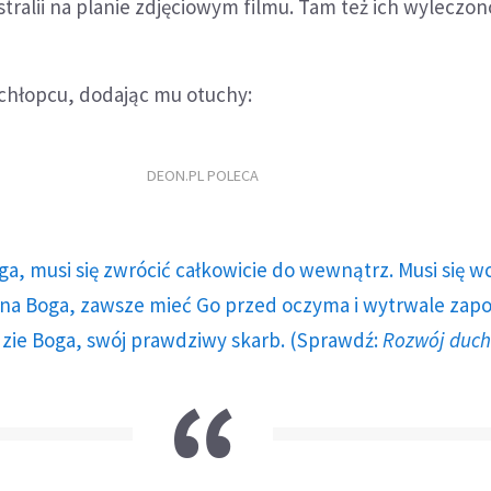
tralii na planie zdjęciowym filmu. Tam też ich wyleczon
chłopcu, dodając mu otuchy:
DEON.PL POLECA
ga, musi się zwrócić całkowicie do wewnątrz. Musi się w
a Boga, zawsze mieć Go przed oczyma i wytrwale zap
dzie Boga, swój prawdziwy skarb. (Sprawdź:
Rozwój duc