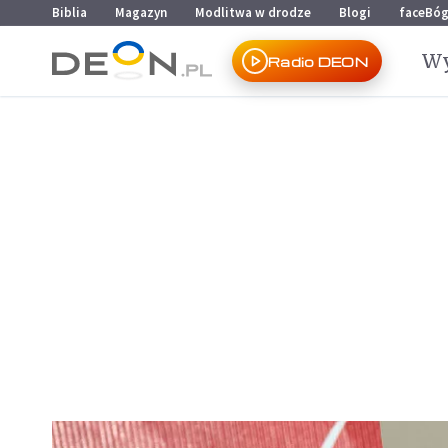
Przejdź do menu głównego
Przejdź do treści
Biblia
Magazyn
Modlitwa w drodze
Blogi
faceBó
Wy
Radio DEON