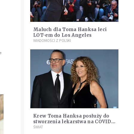
Maluch dla Toma Hanksa leci
LOT-em do Los Angeles
WIADOMOŚCI Z POLSKI
,
Krew Toma Hanksa posłuży do
stworzenia lekarstwa na COVID-
19. On i jego żona są
ŚWIAT
"ozdrowieńcami"