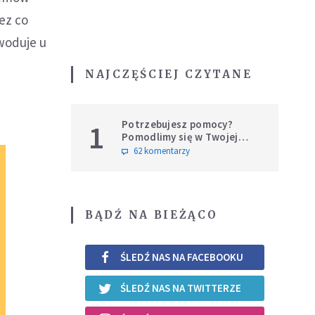
ez co
woduje u
NAJCZĘŚCIEJ CZYTANE
Potrzebujesz pomocy?
1
Pomodlimy się w Twojej
intencji
62 komentarzy
BĄDŹ NA BIEŻĄCO
ŚLEDŹ NAS NA FACEBOOKU
ŚLEDŹ NAS NA TWITTERZE