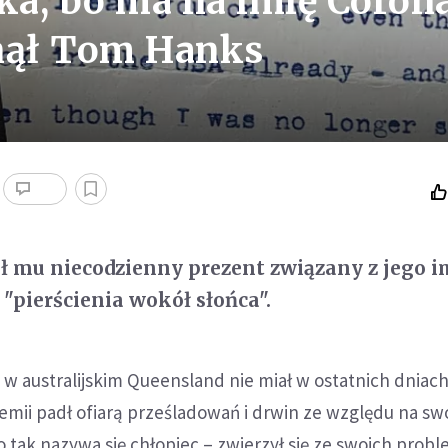
ka, bo ma na imię Corona
anął Tom Hanks
ł mu niecodzienny prezent związany z jego 
 "pierścienia wokół słońca".
t w australijskim Queensland nie miał w ostatnich dniac
emii padł ofiarą prześladowań i drwin ze względu na swo
o tak nazywa się chłopiec – zwierzył się ze swoich pro