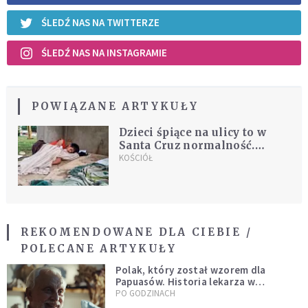
ŚLEDŹ NAS NA TWITTERZE
ŚLEDŹ NAS NA INSTAGRAMIE
POWIĄZANE ARTYKUŁY
Dzieci śpiące na ulicy to w
Santa Cruz normalność.
Publikujemy list misjonarza z
KOŚCIÓŁ
Boliwii
REKOMENDOWANE DLA CIEBIE /
POLECANE ARTYKUŁY
Polak, który został wzorem dla
Papuasów. Historia lekarza w
sutannie, który uleczył dżunglę
PO GODZINACH