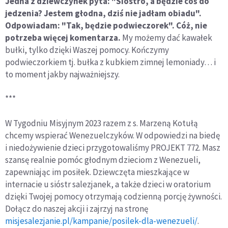
Jedna z dziewczynek pyta: "Siostro, a będzie coś do
jedzenia? Jestem głodna, dziś nie jadłam obiadu".
Odpowiadam: "Tak, będzie podwieczorek". Cóż, nie
potrzeba więcej komentarza.
My możemy dać kawałek
bułki, tylko dzięki Waszej pomocy. Kończymy
podwieczorkiem tj. bułka z kubkiem zimnej lemoniady… i
to moment jakby najważniejszy.
***
W Tygodniu Misyjnym 2023 razem z s. Marzeną Kotułą
chcemy wspierać Wenezuelczyków. W odpowiedzi na biedę
i niedożywienie dzieci przygotowaliśmy PROJEKT 772. Masz
szansę realnie pomóc głodnym dzieciom z Wenezueli,
zapewniając im posiłek. Dziewczęta mieszkające w
internacie u sióstr salezjanek, a także dzieci w oratorium
dzięki Twojej pomocy otrzymają codzienną porcję żywności.
Dołącz do naszej akcji i zajrzyj na stronę
misjesalezjanie.pl/kampanie/posilek-dla-wenezueli/
.