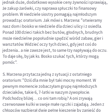
jednak duże, dodatkowo wysokie ceny żywności sprawiają,
że zakup żarówki, czy naprawa spłuczki to finansowy
problem. W niedziele siostry pomagają najmłodszym
prowadząc oratorium. Jak mówi s. Marzena: "otwieramy
nasz dom i boisko w niedziele dla dzieci ulicy i z osiedla.
Ponad 100 dzieci takich bez butów, głodnych, brudnych
może niedzielne popołudnie spędzić wśród zabaw, gier i
warsztatów. Widzieć oczy tych dzieci, gdy jest coś do
jedzenia... a nie zawsze jest, to same łzy napływają do oczu.
To daje siłę, by jak ks. Bosko szukać tych, którzy mogą
pomóc".
S. Marzena przytacza jedną z sytuacji z ostatniego
oratorium: "Dziś dla mnie był taki mocny moment. W
pewnym momencie zobaczyłam grupę najmłodszych
dzieciaków, takie 6, 7-latki w naszym żywopłocie.
Podchodzę bliżej… co oni tam robią? A oni zrywają
czerwonawe kulki w swoje małe rączki i zajadają. Jeden z
chłopców nazbierał dwie pełne kieszenie by zanieść do