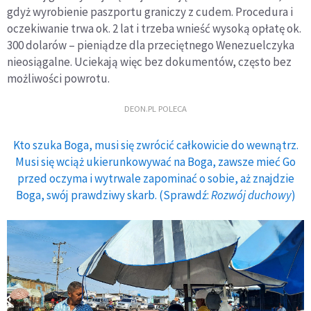
gdyż wyrobienie paszportu graniczy z cudem. Procedura i
oczekiwanie trwa ok. 2 lat i trzeba wnieść wysoką opłatę ok.
300 dolarów – pieniądze dla przeciętnego Wenezuelczyka
nieosiągalne. Uciekają więc bez dokumentów, często bez
możliwości powrotu.
DEON.PL POLECA
Kto szuka Boga, musi się zwrócić całkowicie do wewnątrz.
Musi się wciąż ukierunkowywać na Boga, zawsze mieć Go
przed oczyma i wytrwale zapominać o sobie, aż znajdzie
Boga, swój prawdziwy skarb. (Sprawdź:
Rozwój duchowy
)