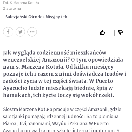
Fot. S. Marzena Kotuła
2 lata temu
Salezjański Ośrodek Misyjny / tk
Jak wygląda codzienność mieszkańców
wenezuelskiej Amazonii? O tym opowiedziała
nam s. Marzena Kotuła. Od kilku miesięcy
poznaje ich i razem z nimi doświadcza trudów i
radości życia w tej części świata. W Puerto
Ayacucho ludzie mieszkają biednie, śpią w
hamakach, ich życie toczy się wokół rzeki.
Siostra Marzena Kotuła pracuje w części Amazonii, gdzie
salezjanki pomagają rdzennej ludności. Są to plemiona
Piaroa, Jivi, Yanomami, Wayúu i Yekuana. W Puerto
Ayacucho prowadzą m.in. szkołę, internat i oratorium. S.