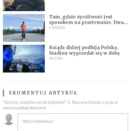
nagranie z pielgrzymki
Tam, gdzie życzliwość jest
sposobem na przetrwanie. Dwa
tygodnie na Alasce [REPORTAŻ]
PODRÓŻE
Ksiądz didżej podbija Polskę.
Stadion wyprzedał się w dobę
MUZYKA
SKOMENTUJ ARTYKUŁ
"Siostro, a będzie coś do jedzenia?" S. Marzena Kotuła o życiu w
wenezuelskiej Amazonii