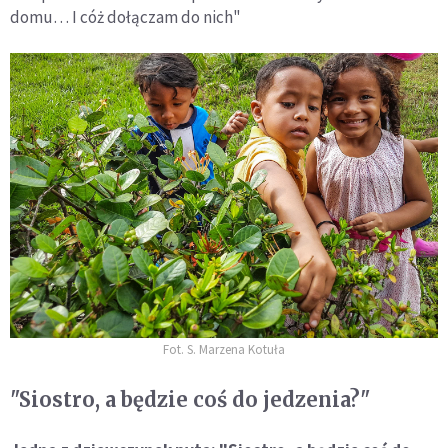
domu… I cóż dołączam do nich"
Fot. S. Marzena Kotuła
"Siostro, a będzie coś do jedzenia?"