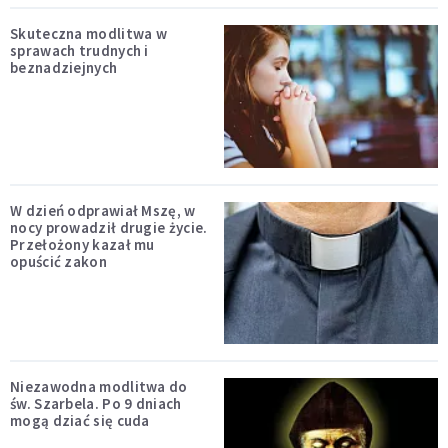
Skuteczna modlitwa w
sprawach trudnych i
beznadziejnych
W dzień odprawiał Mszę, w
nocy prowadził drugie życie.
Przełożony kazał mu
opuścić zakon
Niezawodna modlitwa do
św. Szarbela. Po 9 dniach
mogą dziać się cuda