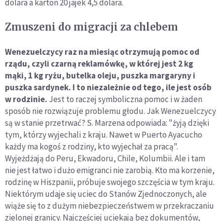
dolara a karton 20 jajek 4,5 dolara.
Zmuszeni do migracji za chlebem
Wenezuelczycy raz na miesiąc otrzymują pomoc od
rządu, czyli czarną reklamówkę, w której jest 2 kg
mąki, 1 kg ryżu, butelka oleju, puszka margaryny i
puszka sardynek. I to niezależnie od tego, ile jest osób
w rodzinie.
Jest to raczej symboliczna pomoc i w żaden
sposób nie rozwiązuje problemu głodu. Jak Wenezuelczycy
są w stanie przetrwać? S. Marzena odpowiada: "żyją dzięki
tym, którzy wyjechali z kraju. Nawet w Puerto Ayacucho
każdy ma kogoś z rodziny, kto wyjechał za pracą".
Wyjeżdżają do Peru, Ekwadoru, Chile, Kolumbii. Ale i tam
nie jest łatwo i dużo emigranci nie zarobią. Kto ma korzenie,
rodzinę w Hiszpanii, próbuje swojego szczęścia w tym kraju.
Niektórym udaje się uciec do Stanów Zjednoczonych, ale
wiąże się to z dużym niebezpieczeństwem w przekraczaniu
zielonej granicy. Najczęściej uciekają bez dokumentów,