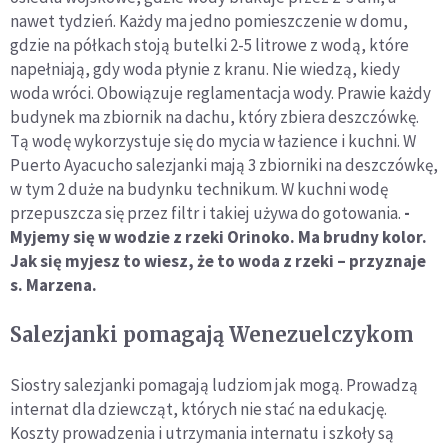
nawet tydzień. Każdy ma jedno pomieszczenie w domu,
gdzie na półkach stoją butelki 2-5 litrowe z wodą, które
napełniają, gdy woda płynie z kranu. Nie wiedzą, kiedy
woda wróci. Obowiązuje reglamentacja wody. Prawie każdy
budynek ma zbiornik na dachu, który zbiera deszczówkę.
Tą wodę wykorzystuje się do mycia w łazience i kuchni. W
Puerto Ayacucho salezjanki mają 3 zbiorniki na deszczówkę,
w tym 2 duże na budynku technikum. W kuchni wodę
przepuszcza się przez filtr i takiej używa do gotowania.
-
Myjemy się w wodzie z rzeki Orinoko. Ma brudny kolor.
Jak się myjesz to wiesz, że to woda z rzeki – przyznaje
s. Marzena.
Salezjanki pomagają Wenezuelczykom
Siostry salezjanki pomagają ludziom jak mogą. Prowadzą
internat dla dziewcząt, których nie stać na edukację.
Koszty prowadzenia i utrzymania internatu i szkoły są