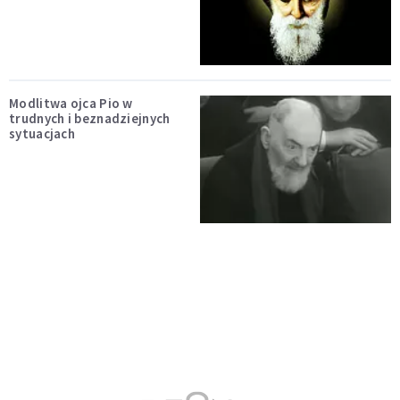
Modlitwa ojca Pio w
trudnych i beznadziejnych
sytuacjach