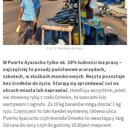
Fot. S. Marzena Kotuła
W Puerto Ayacucho tylko ok. 30% ludności ma pracę –
najczęściej to posady państwowe w urzędach,
szkołach, w służbach mundurowych. Reszta pozostaje
bez środków do życia. Starają się sprzedawać coś na
ulicach miasta lub naprawiać.
Handlują wszystkim, jeżeli
nie złowioną rybą z rzeki Orinoko, to owocami lub
warzywami z ogrodu. Za 10 kg bananów mogą dostać 1 kg
ryżu. Często jest to taki handel wymienny. Główna ulica
Puerto Ayacucho czyli Avenida Orinoko to nieustający targ.
Od rana do nocy czyli do godziny 18.30 jest miejscem