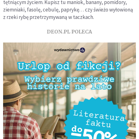
tętniącym życiem. Kupisz tu maniok, banany, pomidory,
ziemniaki, fasolę, cebulę, paprykę… czy świeżo wyłowioną
z rzeki rybę przetrzymywaną w taczkach.
DEON.PL POLECA