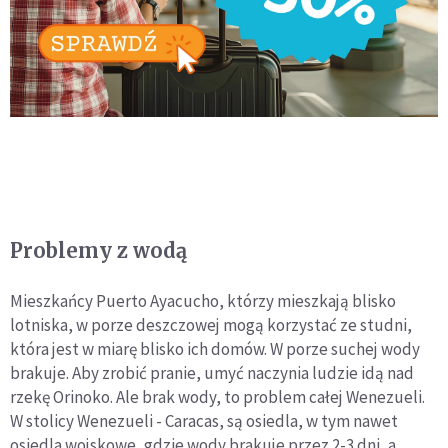
Problemy z wodą
Mieszkańcy Puerto Ayacucho, którzy mieszkają blisko
lotniska, w porze deszczowej mogą korzystać ze studni,
która jest w miarę blisko ich domów. W porze suchej wody
brakuje. Aby zrobić pranie, umyć naczynia ludzie idą nad
rzekę Orinoko. Ale brak wody, to problem całej Wenezueli.
W stolicy Wenezueli - Caracas, są osiedla, w tym nawet
osiedla wojskowe, gdzie wody brakuje przez 2-3 dni, a