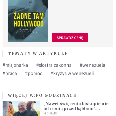
SPRAWDŹ CENĘ
TEMATY W ARTYKULE
#misjonarka
#siostra zakonna
#wenezuela
#praca
#pomoc
#kryzys w wenezueli
WIĘCEJ W:
PO GODZINACH
„Nawet święcenia biskupie nie
uchronią przed bąblami”.
Archidiecezja pokazała
MICHAŁKI