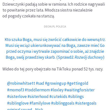
Dziewczynki padają sobie w ramiona. Ich rodzice nagrywali
to powitanie przez lata. Młodsza siostra niezależnie
od pogody czekała na starszą.
DEON.PL POLECA
Kto szuka Boga, musi się zwrócić całkowicie do wewnątrz.
Musi się wciąż ukierunkowywać na Boga, zawsze mieć Go
przed oczyma i wytrwale zapominać o sobie, aż znajdzie
Boga, swój prawdziwy skarb. (Sprawdź:
Rozwój duchowy
)
Wideo do tej pory obejrzało na TikToku ponad 52 tys. razy.
@robinwhitsett
#sad
#growingup
#gettingold
#momof3
#toddlermom
#loxley
#waitingforsister
#sisterlove
#sisterhood
#cutekids
#siblings
#siblinglove
#familylove
#siblinggoals
#sistergoals
original sound - Nick