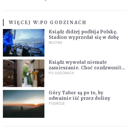
WIĘCEJ W:
PO GODZINACH
Ksiądz didżej podbija Polskę.
Stadion wyprzedał się w dobę
MUZYKA
Ksiądz wywołał niemałe
zamieszanie. Choć rozdzwoniły
się telefony z całego kraju,
PO GODZINACH
przyznał, że niczego nie żałuje
Góry Tabor są po to, by
odważnie iść przez doliny
PODRÓŻE