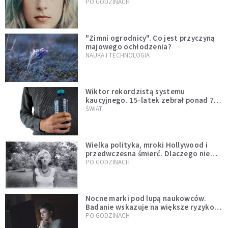
którzy doświadczają hejtu
PO GODZINACH
"Zimni ogrodnicy". Co jest przyczyną
majowego ochłodzenia?
NAUKA I TECHNOLOGIA
Wiktor rekordzistą systemu
kaucyjnego. 15-latek zebrał ponad 7
tys. butelek i puszek
ŚWIAT
Wielka polityka, mroki Hollywood i
przedwczesna śmierć. Dlaczego nie
możemy przestać mówić o Marilyn
PO GODZINACH
Monroe?
Nocne marki pod lupą naukowców.
Badanie wskazuje na większe ryzyko
zawału
PO GODZINACH