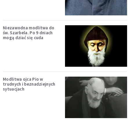
Niezawodna modlitwa do
św. Szarbela. Po 9 dniach
mogą dziać się cuda
Modlitwa ojca Pio w
trudnych i beznadziejnych
sytuacjach