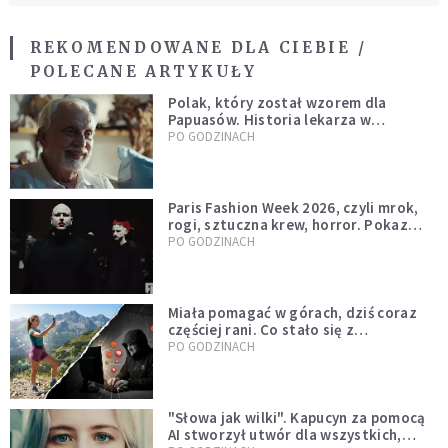
REKOMENDOWANE DLA CIEBIE /
POLECANE ARTYKUŁY
Polak, który został wzorem dla
Papuasów. Historia lekarza w
sutannie, który uleczył dżunglę
PO GODZINACH
Paris Fashion Week 2026, czyli mrok,
rogi, sztuczna krew, horror. Pokaz
mody czy fascynacja diabłem?
PO GODZINACH
Miała pomagać w górach, dziś coraz
częściej rani. Co stało się z
Tatromaniakami?
PO GODZINACH
"Słowa jak wilki". Kapucyn za pomocą
AI stworzył utwór dla wszystkich,