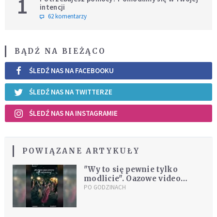
1
intencji
62 komentarzy
BĄDŹ NA BIEŻĄCO
ŚLEDŹ NAS NA FACEBOOKU
ŚLEDŹ NAS NA TWITTERZE
ŚLEDŹ NAS NA INSTAGRAMIE
POWIĄZANE ARTYKUŁY
"Wy to się pewnie tylko
modlicie". Oazowe video
podbija TikToka
PO GODZINACH