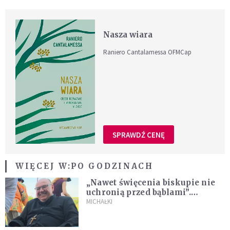
Nasza wiara
Raniero Cantalamessa OFMCap
SPRAWDŹ CENĘ
WIĘCEJ W:
PO GODZINACH
„Nawet święcenia biskupie nie
uchronią przed bąblami”.
Archidiecezja pokazała
MICHAŁKI
nagranie z pielgrzymki