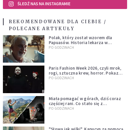
ŚLEDŹ NAS NA INSTAGRAMIE
REKOMENDOWANE DLA CIEBIE /
POLECANE ARTYKUŁY
Polak, który został wzorem dla
Papuasów. Historia lekarza w
sutannie, który uleczył dżunglę
PO GODZINACH
Paris Fashion Week 2026, czyli mrok,
rogi, sztuczna krew, horror. Pokaz
mody czy fascynacja diabłem?
PO GODZINACH
Miała pomagać w górach, dziś coraz
częściej rani. Co stało się z
Tatromaniakami?
PO GODZINACH
"Słowa jak wilki". Kapucyn za pomocą