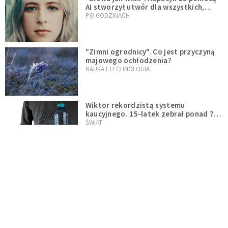
AI stworzył utwór dla wszystkich,
którzy doświadczają hejtu
PO GODZINACH
"Zimni ogrodnicy". Co jest przyczyną
majowego ochłodzenia?
NAUKA I TECHNOLOGIA
Wiktor rekordzistą systemu
kaucyjnego. 15-latek zebrał ponad 7
tys. butelek i puszek
ŚWIAT
Wielka polityka, mroki Hollywood i
przedwczesna śmierć. Dlaczego nie
możemy przestać mówić o Marilyn
PO GODZINACH
Monroe?
Nocne marki pod lupą naukowców.
Badanie wskazuje na większe ryzyko