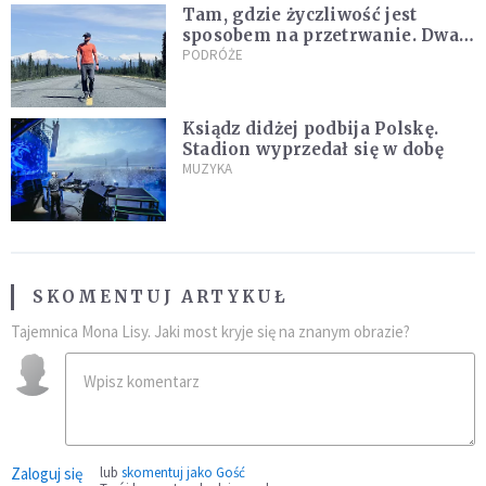
Tam, gdzie życzliwość jest
sposobem na przetrwanie. Dwa
tygodnie na Alasce [REPORTAŻ]
PODRÓŻE
Ksiądz didżej podbija Polskę.
Stadion wyprzedał się w dobę
MUZYKA
SKOMENTUJ ARTYKUŁ
Tajemnica Mona Lisy. Jaki most kryje się na znanym obrazie?
Zaloguj się
lub
skomentuj jako Gość