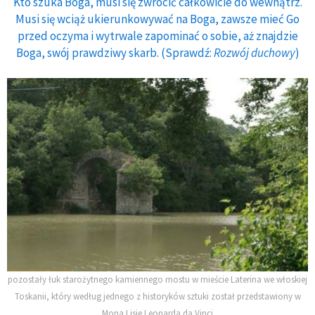
Kto szuka Boga, musi się zwrócić całkowicie do wewnątrz.
Musi się wciąż ukierunkowywać na Boga, zawsze mieć Go
przed oczyma i wytrwale zapominać o sobie, aż znajdzie
Boga, swój prawdziwy skarb. (Sprawdź:
Rozwój duchowy
)
pozostały łuk starożytnego kamiennego mostu w mieście Laterina we włoskiej
Toskanii, który według jednego z historyków sztuki został przedstawiony w
Mona Lisie Leonarda da Vinci