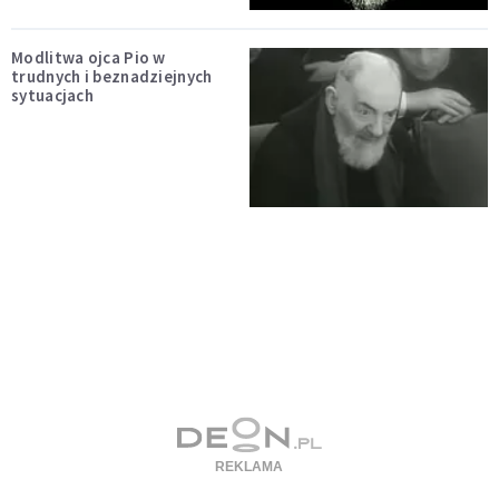
Modlitwa ojca Pio w
trudnych i beznadziejnych
sytuacjach