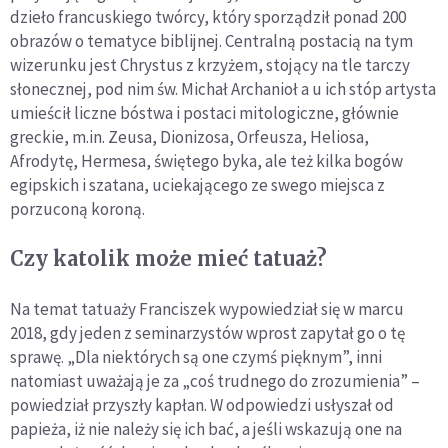
dzieło francuskiego twórcy, który sporządził ponad 200
obrazów o tematyce biblijnej. Centralną postacią na tym
wizerunku jest Chrystus z krzyżem, stojący na tle tarczy
słonecznej, pod nim św. Michał Archanioł a u ich stóp artysta
umieścił liczne bóstwa i postaci mitologiczne, głównie
greckie, m.in. Zeusa, Dionizosa, Orfeusza, Heliosa,
Afrodytę, Hermesa, świętego byka, ale też kilka bogów
egipskich i szatana, uciekającego ze swego miejsca z
porzuconą koroną.
Czy katolik może mieć tatuaż?
Na temat tatuaży Franciszek wypowiedział się w marcu
2018, gdy jeden z seminarzystów wprost zapytał go o tę
sprawę. „Dla niektórych są one czymś pięknym”, inni
natomiast uważają je za „coś trudnego do zrozumienia” –
powiedział przyszły kapłan. W odpowiedzi usłyszał od
papieża, iż nie należy się ich bać, a jeśli wskazują one na