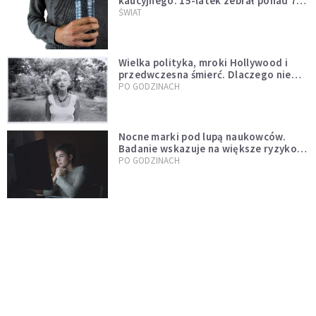
kaucyjnego. 15-latek zebrał ponad 7
tys. butelek i puszek
ŚWIAT
Wielka polityka, mroki Hollywood i
przedwczesna śmierć. Dlaczego nie
możemy przestać mówić o Marilyn
PO GODZINACH
Monroe?
Nocne marki pod lupą naukowców.
Badanie wskazuje na większe ryzyko
zawału
PO GODZINACH