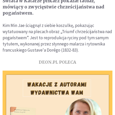
Świata w Katarze piłkarz pokazał tatuaż,
mówiący o zwycięstwie chrześcijaństwa nad
pogaństwem.
Kim Min Jae ściągnął z siebie koszulkę, pokazując
wytatuowany na plecach obraz „Triumf chrześcijaństwa nad
pogaństwem”. Jest to reprodukcja ryciny pod tym samym
tytułem, wykonanej przez słynnego malarza i rytownika
francuskiego Gustave'a Dorégo (1832-83).
DEON.PL POLECA