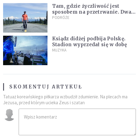
Tam, gdzie życzliwość jest
sposobem na przetrwanie. Dwa
tygodnie na Alasce [REPORTAŻ]
PODRÓŻE
Ksiądz didżej podbija Polskę.
Stadion wyprzedał się w dobę
MUZYKA
SKOMENTUJ ARTYKUŁ
Tatuaż koreańskiego piłkarza wzbudził zdumienie. Na plecach ma
Jezusa, przed którym ucieka Zeus i szatan