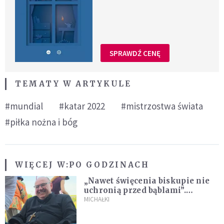
SPRAWDŹ CENĘ
TEMATY W ARTYKULE
#mundial
#katar 2022
#mistrzostwa świata
#piłka nożna i bóg
WIĘCEJ W:
PO GODZINACH
„Nawet święcenia biskupie nie
uchronią przed bąblami”.
Archidiecezja pokazała
MICHAŁKI
nagranie z pielgrzymki