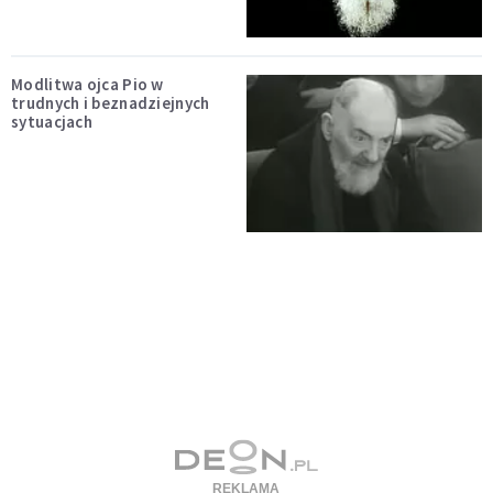
Modlitwa ojca Pio w
trudnych i beznadziejnych
sytuacjach