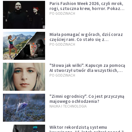
Paris Fashion Week 2026, czyli mrok,
rogi, sztuczna krew, horror. Pokaz
mody czy fascynacja diabłem?
PO GODZINACH
Miała pomagać w górach, dziś coraz
częściej rani. Co stało się z
Tatromaniakami?
PO GODZINACH
"Słowa jak wilki". Kapucyn za pomocą
AI stworzył utwór dla wszystkich,
którzy doświadczają hejtu
PO GODZINACH
"Zimni ogrodnicy". Co jest przyczyną
majowego ochłodzenia?
NAUKA I TECHNOLOGIA
Wiktor rekordzistą systemu