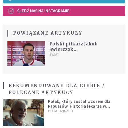
ŚLEDŹ NAS NA INSTAGRAMIE
POWIĄZANE ARTYKUŁY
Polski piłkarz Jakub
Świerczok
zdyskwalifikowany na cztery
ŚWIAT
lata. Stosował niedozwoloną
substancję
REKOMENDOWANE DLA CIEBIE /
POLECANE ARTYKUŁY
Polak, który został wzorem dla
Papuasów. Historia lekarza w
sutannie, który uleczył dżunglę
PO GODZINACH