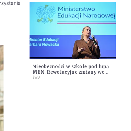
rzystania
:
Nieobecności w szkole pod lupą
MEN. Rewolucyjne zmiany we
frekwencji uczniów
ŚWIAT