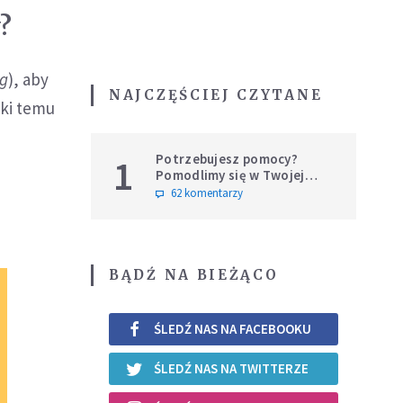
?
ng
), aby
NAJCZĘŚCIEJ CZYTANE
ki temu
Potrzebujesz pomocy?
1
Pomodlimy się w Twojej
intencji
62 komentarzy
BĄDŹ NA BIEŻĄCO
ŚLEDŹ NAS NA FACEBOOKU
ŚLEDŹ NAS NA TWITTERZE