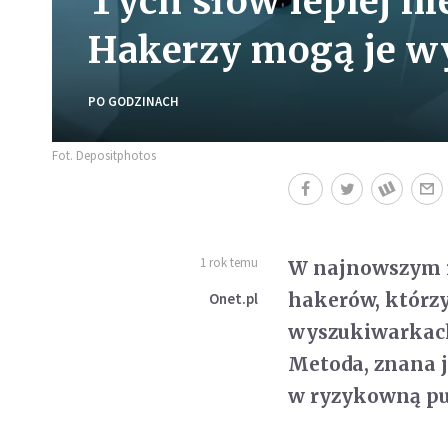
Tych słów lepiej ni
Hakerzy mogą je w
PO GODZINACH
Fot. Depositphotos
1 rok temu
W najnowszym r
hakerów, którzy
Onet.pl
wyszukiwarkach
Metoda, znana 
w ryzykowną pu