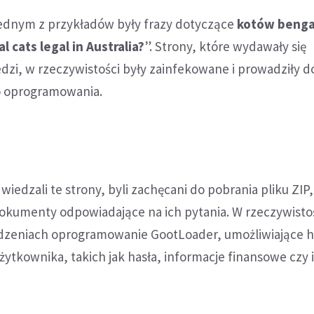
jednym z przykładów były frazy dotyczące
kotów benga
l cats legal in Australia?
”. Strony, które wydawały się
zi, w rzeczywistości były zainfekowane i prowadziły d
o oprogramowania.
r
iedzali te strony, byli zachęcani do pobrania pliku ZIP,
kumenty odpowiadające na ich pytania. W rzeczywistośc
ądzeniach oprogramowanie GootLoader, umożliwiające
ytkownika, takich jak hasła, informacje finansowe czy 