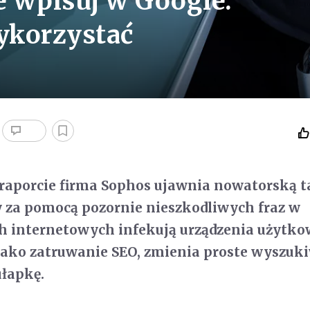
e wpisuj w Google.
ykorzystać
aporcie firma Sophos ujawnia nowatorską t
 za pomocą pozornie nieszkodliwych fraz w
 internetowych infekują urządzenia użytko
jako zatruwanie SEO, zmienia proste wyszuk
łapkę.