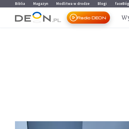
Przejdź do menu głównego
Przejdź do treści
Biblia
Magazyn
Modlitwa w drodze
Blogi
faceBó
Wy
Radio DEON