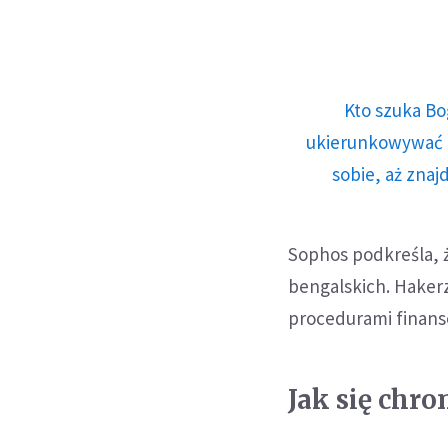
Kto szuka Bo
ukierunkowywać n
sobie, aż znaj
Sophos podkreśla, ż
bengalskich. Haker
procedurami finan
Jak się chr