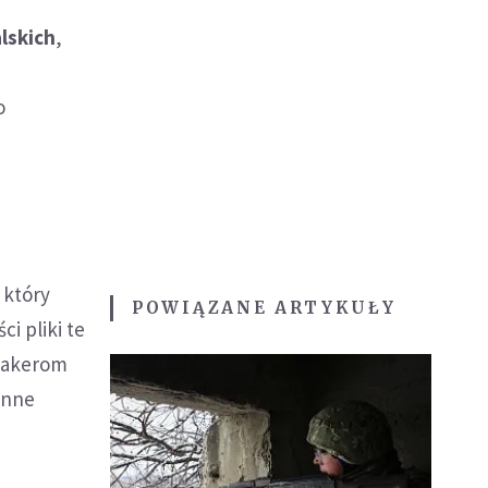
lskich
,
o
 który
POWIĄZANE ARTYKUŁY
i pliki te
 hakerom
inne