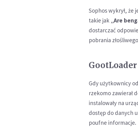
Sophos wykrył, że 
takie jak „
Are benga
dostarczać odpowied
pobrania złośliweg
GootLoade
Gdy użytkownicy odw
rzekomo zawierał do
instalowały na urz
dostęp do danych uż
poufne informacje.