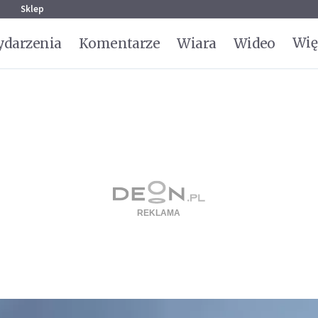
g
Sklep
Wię
darzenia
Komentarze
Wiara
Wideo