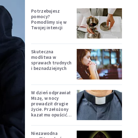
Potrzebujesz
pomocy?
Pomodlimy się w
Twojej intencji
Skuteczna
modlitwa w
sprawach trudnych
i beznadziejnych
W dzień odprawiał
Mszę, w nocy
prowadził drugie
życie. Przełożony
kazał mu opuścić
zakon
Niezawodna