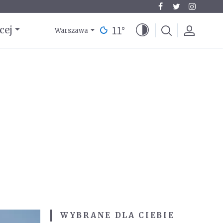
11
°
cej
Warszawa
WYBRANE DLA CIEBIE