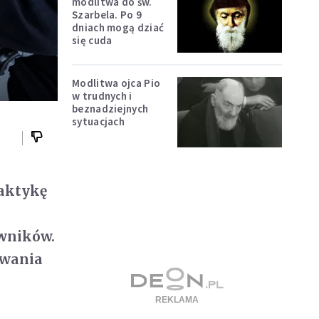
modlitwa do św.
Szarbela. Po 9
dniach mogą dziać
się cuda
Modlitwa ojca Pio
w trudnych i
beznadziejnych
sytuacjach
aktykę
wników.
iwania