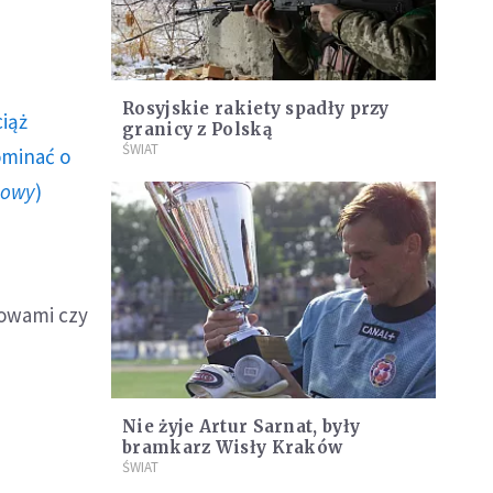
Rosyjskie rakiety spadły przy
ciąż
granicy z Polską
ŚWIAT
ominać o
howy
)
mowami czy
Nie żyje Artur Sarnat, były
bramkarz Wisły Kraków
ŚWIAT